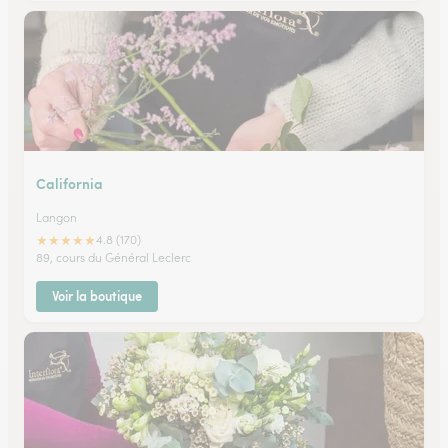
California
Langon
★
★
★
★
★
4.8 (170)
89, cours du Général Leclerc
Voir la boutique