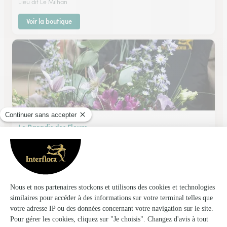
Lieu dit Le Milhan
Voir la boutique
Le Paradis des Fleurs
Cadillac
★
★
★
★
★
4.8 (110)
7, avenue Maréchal de Lattre de Tassigny
Voir la boutique