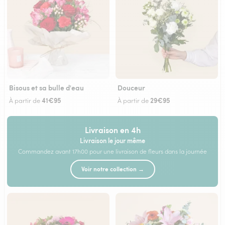
Bisous et sa bulle d'eau
Douceur
41€95
29€95
À partir de
À partir de
Livraison en 4h
Livraison le jour même
Commandez avant 17h00 pour une livraison de fleurs dans la journée
Voir notre collection →