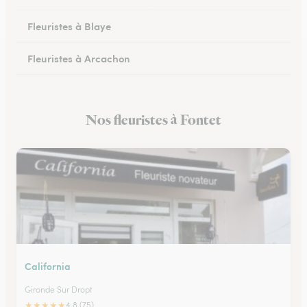
Fleuristes à Blaye
Fleuristes à Arcachon
Fleuristes à Cestas
Nos fleuristes à Fontet
Fleuristes à Pessac
California
Gironde Sur Dropt
★
★
★
★
★
4.8 (75)