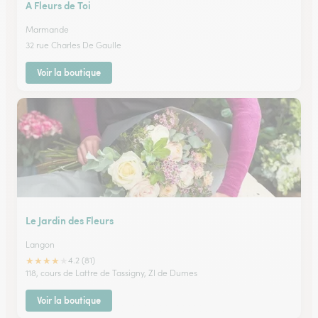
A Fleurs de Toi
Marmande
32 rue Charles De Gaulle
Voir la boutique
Le Jardin des Fleurs
Langon
★
★
★
★
★
4.2 (81)
118, cours de Lattre de Tassigny, ZI de Dumes
Voir la boutique