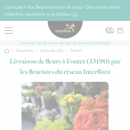
Aller au contenu
Canicule ? Nos fleurs tiennent le coup ! Découvrez notre
collection résistante à la chaleur
ici
Livraison de fleurs en 4h par un fleuriste Interflora
›
Fleuristes
›
Gironde (33)
›
Fontet
Accueil
Livraison de fleurs à Fontet (33190) par
les fleuristes du réseau Interflora