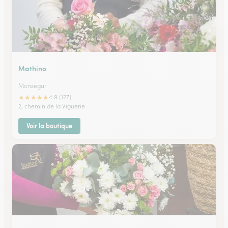
Mathino
Monsegur
★
★
★
★
★
4.9 (127)
2, chemin de la Viguerie
Voir la boutique