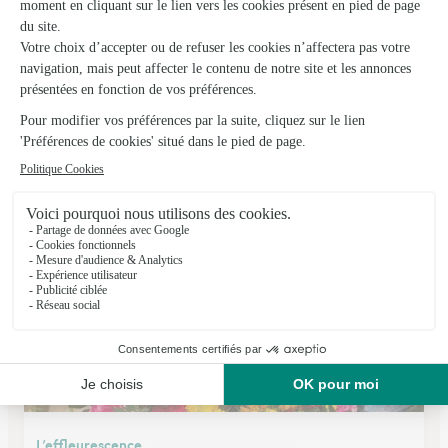
L’orchidee
Rauzan
★
★
★
★
★
4.7 (12)
3, Rue Grande
Voir la boutique
L’effleurescence