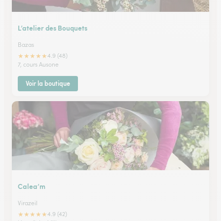
L’atelier des Bouquets
Bazas
★
★
★
★
★
4.9 (48)
7, cours Ausone
Voir la boutique
Calea’m
Virazeil
★
★
★
★
★
4.9 (42)