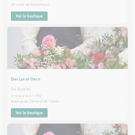
29 route de Beauséjour
Voir la boutique
Des Lys et Deco
Ste Bazeille
★
★
★
★
★
4.7 (79)
Avenue du Général de Gaulle
Voir la boutique