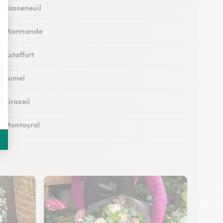
 à Casseneuil
s à Marmande
à Astaffort
 à Fumel
à Virazeil
 à Montayral
 à Tonneins
 à Monflanquin