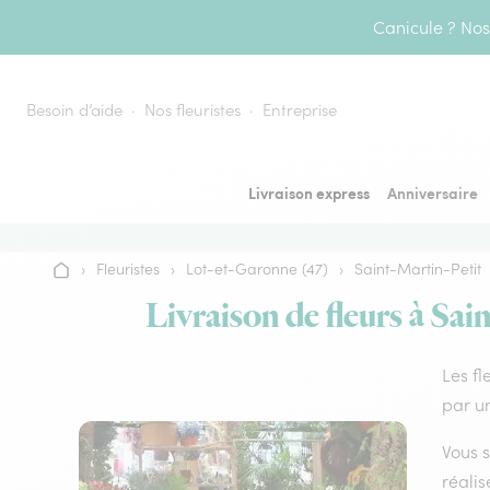
Aller au contenu
Canicule ? Nos 
Besoin d’aide
Nos fleuristes
Entreprise
Livraison express
Anniversaire
›
Fleuristes
›
Lot-et-Garonne (47)
›
Saint-Martin-Petit
Accueil
Livraison de fleurs à Sai
Les fl
par un
Vous s
réalis