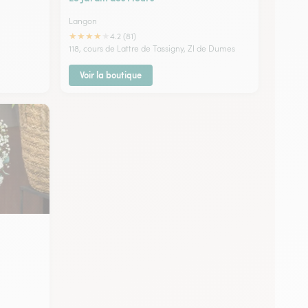
Langon
★
★
★
★
★
4.2 (81)
118, cours de Lattre de Tassigny, ZI de Dumes
Voir la boutique