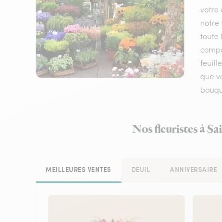
votre 
notre 
toute 
compos
feuil
que vo
bouque
Nos fleuristes à Sa
MEILLEURES VENTES
DEUIL
ANNIVERSAIRE