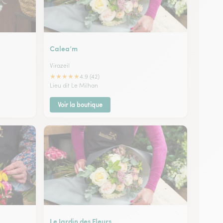
Calea’m
Virazeil
★
★
★
★
★
4.9 (42)
Lieu dit Le Milhan
Voir la boutique
Le Jardin des Fleurs