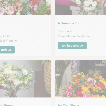
A Fleurs de Toi
Marmande
4.9 (127)
32 rue Charles De Gaulle
de la Viguerie
Voir la boutique
 boutique
t Fleurs
Au Coin Fleuri