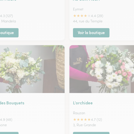
Eymet
★
★
★
★
★
4.3 (127)
4.4 (29)
n Mandela
44, rue du Temple
 boutique
Voir la boutique
 des Bouquets
L’orchidee
Rauzan
★
★
★
★
★
4.9 (48)
4.7 (12)
usone
3, Rue Grande