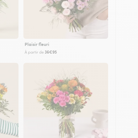
Plaisir fleuri
36€95
À partir de