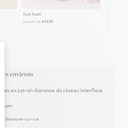
Tutti frutti
44€95
À partir de
 ses environs
istes en Lot-et-Garonne du réseau Interflora
 à Agen
à Villeneuve-sur-Lot