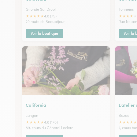
Gironde Sur Dropt
Tonneins
★
★
★
★
★
★
★
★
★
★
4.8 (75)
29 route de Beauséjour
Rue Nelso
Voir la boutique
Voir la
California
L’atelier
Langon
Bazas
★
★
★
★
★
★
★
★
★
★
4.8 (170)
89, cours du Général Leclerc
7, cours A