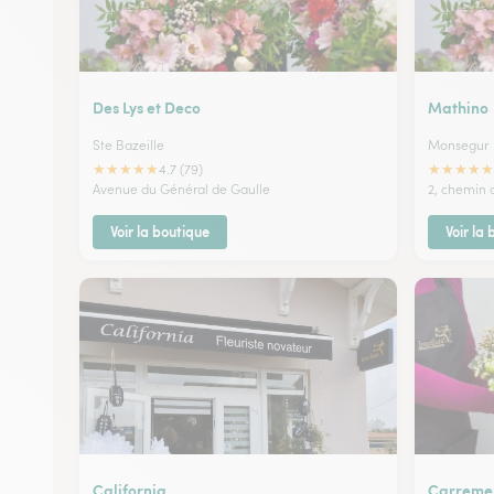
Des Lys et Deco
Mathino
Ste Bazeille
Monsegur
★
★
★
★
★
★
★
★
★
★
4.7 (79)
Avenue du Général de Gaulle
2, chemin 
Voir la boutique
Voir la
California
Carremen