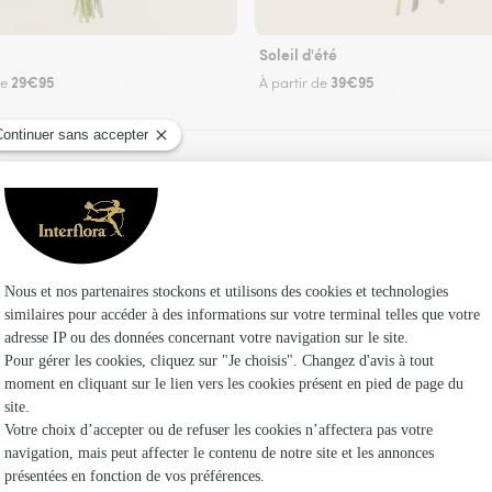
Soleil d'été
29€95
39€95
de
À partir de
Faire livrer des fleurs
leuriste Interflora à Saint-Martin-Petit et dans
Les fleur
Fleuristes
Fleuristes 