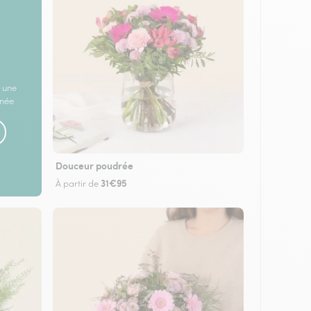
 une
rnée
Douceur poudrée
31€95
À partir de