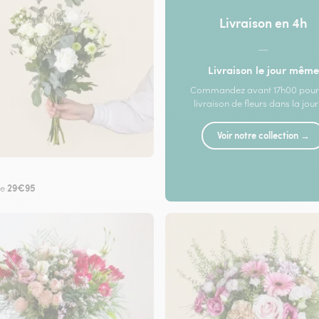
Livraison en 4h
—
Livraison le jour même
Commandez avant 17h00 pour
livraison de fleurs dans la jou
Voir notre collection →
29€95
de