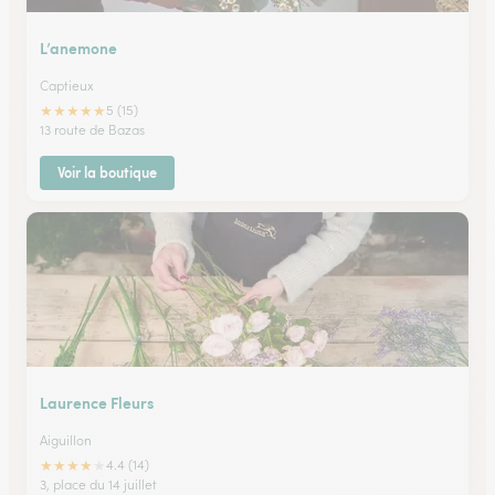
L’anemone
Captieux
★
★
★
★
★
5 (15)
13 route de Bazas
Voir la boutique
Laurence Fleurs
Aiguillon
★
★
★
★
★
4.4 (14)
3, place du 14 juillet