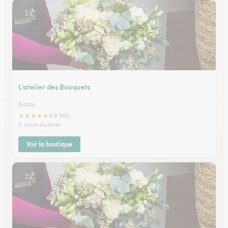
L’atelier des Bouquets
Bazas
★
★
★
★
★
4.9 (48)
7, cours Ausone
Voir la boutique