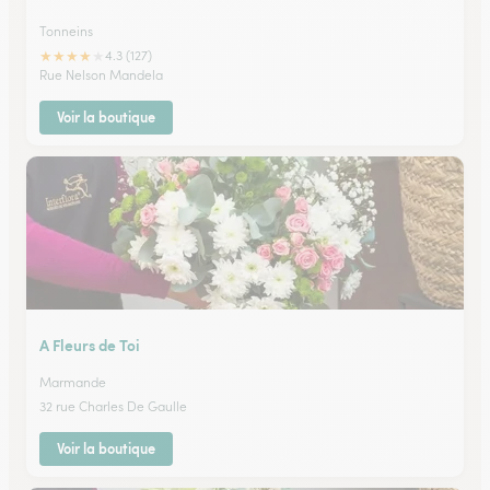
Tonneins
★
★
★
★
★
4.3 (127)
Rue Nelson Mandela
Voir la boutique
A Fleurs de Toi
Marmande
32 rue Charles De Gaulle
Voir la boutique