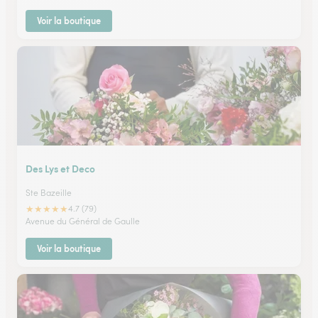
Voir la boutique
Des Lys et Deco
Ste Bazeille
★
★
★
★
★
4.7 (79)
Avenue du Général de Gaulle
Voir la boutique