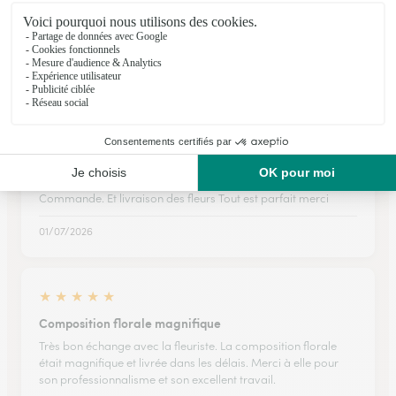
★
★
★
★
★
SUPER PRATIQUE
SUPER PRATIQUE
16/03/2026
★
★
★
★
★
Commande
Commande. Et livraison des fleurs Tout est parfait merci
01/07/2026
★
★
★
★
★
Composition florale magnifique
Très bon échange avec la fleuriste. La composition florale
était magnifique et livrée dans les délais. Merci à elle pour
son professionnalisme et son excellent travail.