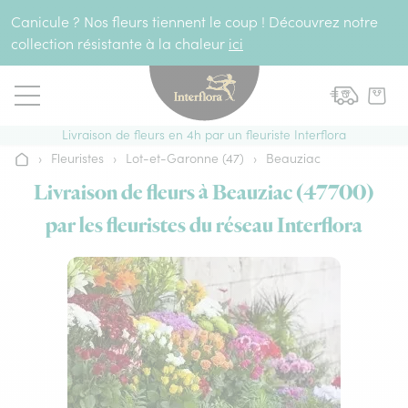
Aller au contenu
Canicule ? Nos fleurs tiennent le coup ! Découvrez notre
collection résistante à la chaleur
ici
Livraison de fleurs en 4h par un fleuriste Interflora
›
Fleuristes
›
Lot-et-Garonne (47)
›
Beauziac
Accueil
Livraison de fleurs à Beauziac (47700)
par les fleuristes du réseau Interflora