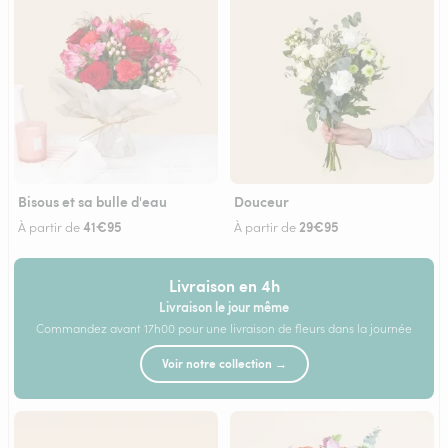
Bisous et sa bulle d'eau
Douceur
41€95
29€95
À partir de
À partir de
Livraison en 4h
Livraison le jour même
Commandez avant 17h00 pour une livraison de fleurs dans la journée
Voir notre collection →