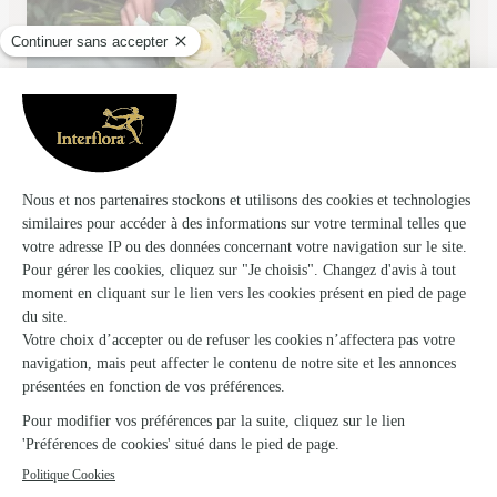
Calea’m
Virazeil
★
★
★
★
★
4.9 (42)
Lieu dit Le Milhan
Voir la boutique
Ils ont fait livrer des fleurs ou une plante à
Beauziac