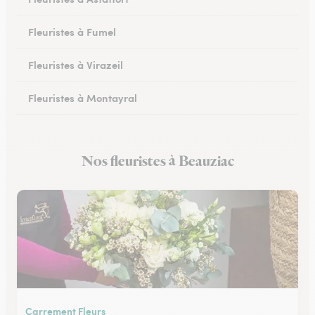
Fleuristes à Fumel
Fleuristes à Virazeil
Fleuristes à Montayral
Fleuristes à Tonneins
Nos fleuristes à Beauziac
Fleuristes à Monflanquin
Carrement Fleurs