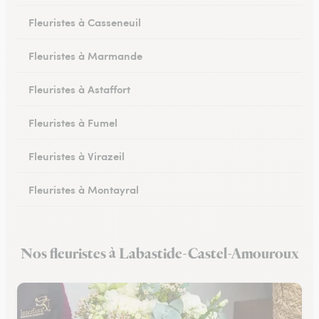
Fleuristes à Casseneuil
Fleuristes à Marmande
Fleuristes à Astaffort
Fleuristes à Fumel
Fleuristes à Virazeil
Fleuristes à Montayral
Fleuristes à Tonneins
Nos fleuristes à Labastide-Castel-Amouroux
Fleuristes à Monflanquin