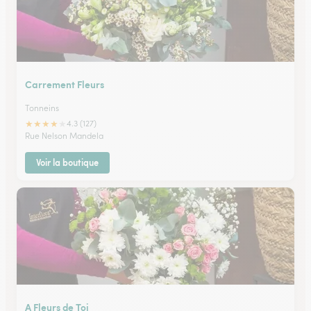
Carrement Fleurs
Tonneins
★
★
★
★
★
4.3 (127)
Rue Nelson Mandela
Voir la boutique
A Fleurs de Toi