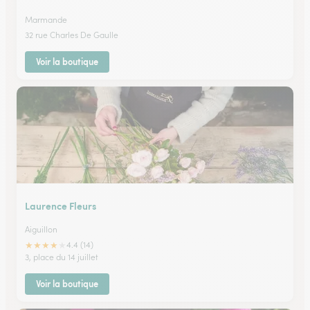
Marmande
32 rue Charles De Gaulle
Voir la boutique
Laurence Fleurs
Aiguillon
★
★
★
★
★
4.4 (14)
3, place du 14 juillet
Voir la boutique