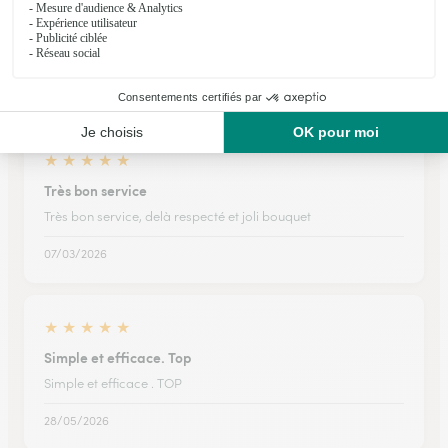
Pas de soucis Beau bouquet livraison…
Pas de soucis Beau bouquet livraison faite comme je
l'espérais. Merci je reviendrai.
26/06/2026
★
★
★
★
★
Très bon service
Très bon service, delà respecté et joli bouquet
07/03/2026
★
★
★
★
★
Simple et efficace. Top
Simple et efficace . TOP
28/05/2026