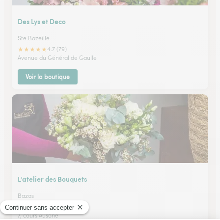
Des Lys et Deco
Ste Bazeille
★
★
★
★
★
4.7 (79)
Avenue du Général de Gaulle
Voir la boutique
L’atelier des Bouquets
Bazas
★
★
★
★
★
4.9 (48)
7, cours Ausone