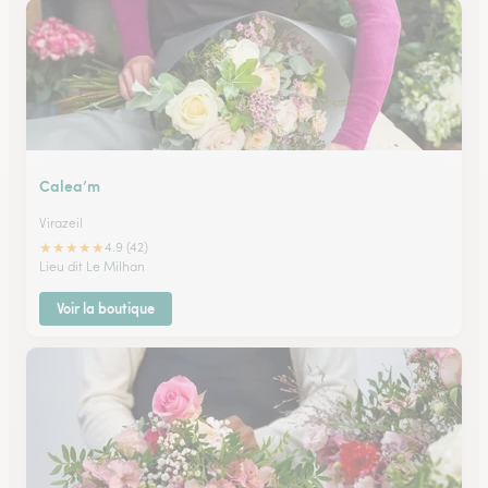
Calea’m
Virazeil
★
★
★
★
★
4.9 (42)
Lieu dit Le Milhan
Voir la boutique