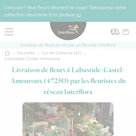
Aller au contenu
Canicule ? Nos fleurs tiennent le coup ! Découvrez notre
collection résistante à la chaleur
ici
Livraison de fleurs en 4h par un fleuriste Interflora
›
Fleuristes
›
Lot-et-Garonne (47)
›
Accueil
Labastide-Castel-Amouroux
Livraison de fleurs à Labastide-Castel-
Amouroux (47250) par les fleuristes du
réseau Interflora