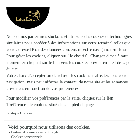
Voir la boutique
Ils ont fait livrer des fleurs ou une plante à
Labastide-Castel-Amouroux
★
★
★
★
★
rapide et simple
rapide et simple
05/01/2026
★
★
★
★
★