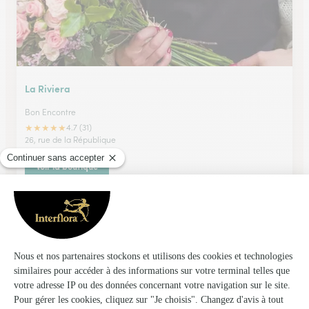
La Riviera
Bon Encontre
★
★
★
★
★
4.7 (31)
26, rue de la République
Voir la boutique