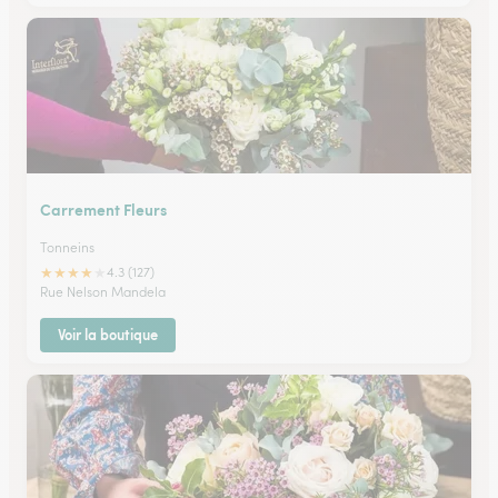
Carrement Fleurs
Tonneins
★
★
★
★
★
4.3 (127)
Rue Nelson Mandela
Voir la boutique