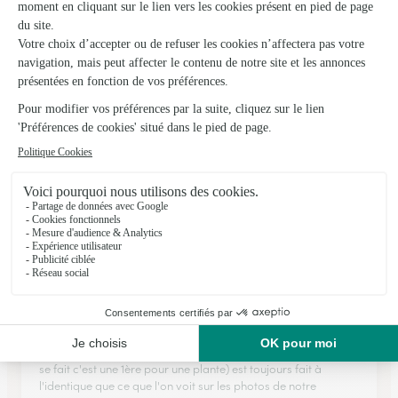
Le Jardin D’eloise
Pont du Casse
★
★
★
★
★
4.8 (39)
974, avenue de Cahors
Voir la boutique
Ils ont fait livrer des fleurs ou une plante à
Lavardac
★
★
★
★
★
Bonjour
Bonjour Ce que j'aime chez vous c'est que le bouquet ( car de
se fait c'est une 1ère pour une plante) est toujours fait à
l'identique que ce que l'on voit sur les photos de notre