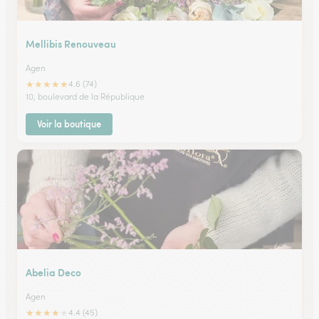
Mellibis Renouveau
Agen
★
★
★
★
★
4.6 (74)
10, boulevard de la République
Voir la boutique
Abelia Deco
Agen
★
★
★
★
★
4.4 (45)