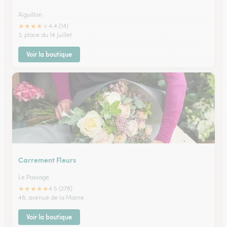
Aiguillon
★
★
★
★
★
4.4 (14)
3, place du 14 juillet
Voir la boutique
Carrement Fleurs
Le Passage
★
★
★
★
★
4.5 (278)
48, avenue de la Marne
Voir la boutique