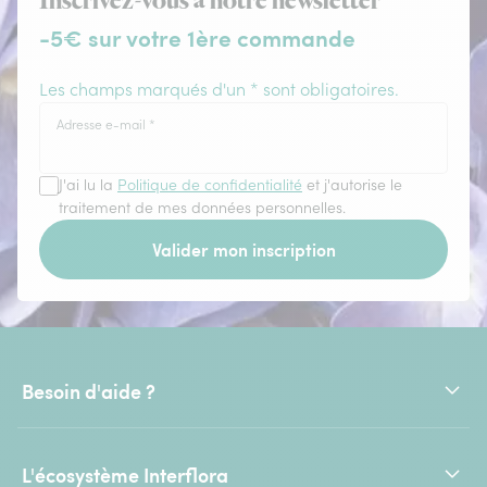
Inscrivez-vous à notre newsletter
-5€ sur votre 1ère commande
Les champs marqués d'un * sont obligatoires.
Adresse e-mail
*
J'ai lu la
Politique de confidentialité
et j'autorise le
traitement de mes données personnelles.
Valider mon inscription
Besoin d'aide ?
L'écosystème Interflora