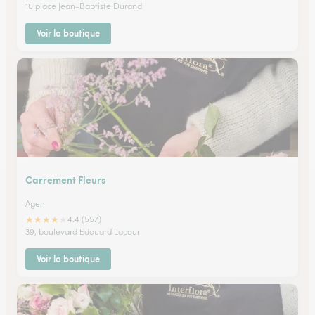
10 place Jean-Baptiste Durand
Voir la boutique
Carrement Fleurs
Agen
★
★
★
★
★
4.4 (557)
39, boulevard Edouard Lacour
Voir la boutique