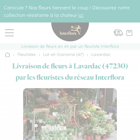
Aller au contenu
Canicule ? Nos fleurs tiennent le coup ! Découvrez notre
collection résistante à la chaleur
ici
Livraison de fleurs en 4h par un fleuriste Interflora
›
Fleuristes
›
Lot-et-Garonne (47)
›
Lavardac
Accueil
Livraison de fleurs à Lavardac (47230)
par les fleuristes du réseau Interflora