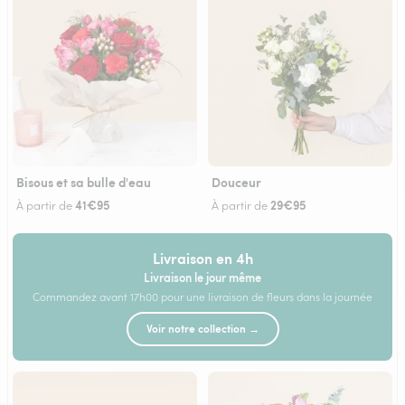
Bisous et sa bulle d'eau
Douceur
41€95
29€95
À partir de
À partir de
Livraison en 4h
Livraison le jour même
Commandez avant 17h00 pour une livraison de fleurs dans la journée
Voir notre collection →