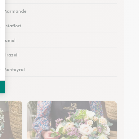
s à Marmande
à Astaffort
 à Fumel
à Virazeil
 à Montayral
 à Tonneins
 à Monflanquin