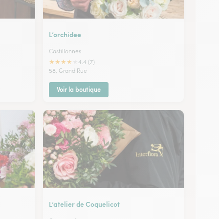
L’orchidee
Castillonnes
★
★
★
★
★
4.4 (7)
58, Grand Rue
Voir la boutique
L’atelier de Coquelicot