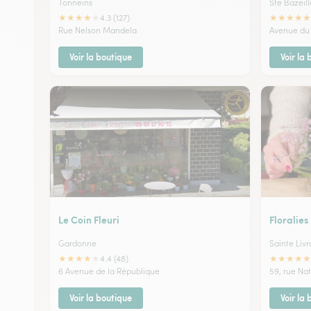
Tonneins
Ste Bazeill
★
★
★
★
★
★
★
★
★
★
4.3 (127)
Rue Nelson Mandela
Avenue du 
Voir la boutique
Voir la
Le Coin Fleuri
Floralies
Gardonne
Sainte Livr
★
★
★
★
★
★
★
★
★
★
4.4 (48)
6 Avenue de la République
59, rue Na
Voir la boutique
Voir la