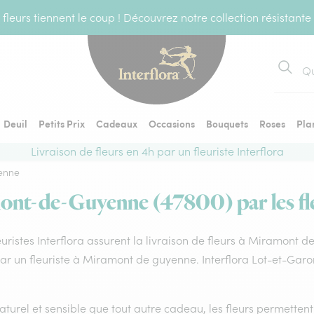
fleurs tiennent le coup ! Découvrez notre collection résistante
Recher
Deuil
Petits Prix
Cadeaux
Occasions
Bouquets
Roses
Pla
Livraison de fleurs en 4h par un fleuriste Interflora
enne
ont-de-Guyenne (47800) par les fle
euristes Interflora assurent la livraison de fleurs à Miramont 
par un fleuriste à Miramont de guyenne. Interflora Lot-et-Gar
aturel et sensible que tout autre cadeau, les fleurs permette