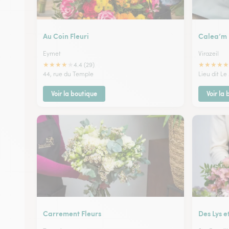
Au Coin Fleuri
Calea’m
Eymet
Virazeil
★
★
★
★
★
★
★
★
★
★
4.4 (29)
44, rue du Temple
Lieu dit Le
Voir la boutique
Voir la
Carrement Fleurs
Des Lys e