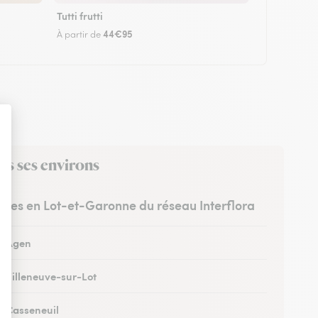
Tutti frutti
44€95
À partir de
ns ses environs
istes en Lot-et-Garonne du réseau Interflora
 à Agen
à Villeneuve-sur-Lot
 à Casseneuil