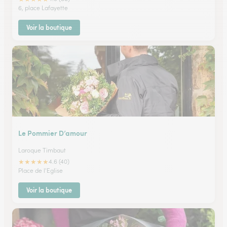
6, place Lafayette
Voir la boutique
Le Pommier D’amour
Laroque Timbaut
★
★
★
★
★
4.6 (40)
Place de l'Eglise
Voir la boutique