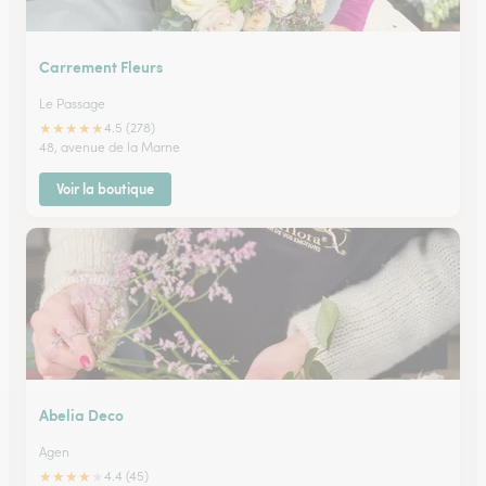
Carrement Fleurs
Le Passage
★
★
★
★
★
4.5 (278)
48, avenue de la Marne
Voir la boutique
Abelia Deco
Agen
★
★
★
★
★
4.4 (45)