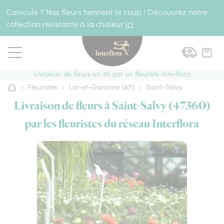
Aller au contenu
Canicule ? Nos fleurs tiennent le coup ! Découvrez notre
collection résistante à la chaleur
ici
Livraison de fleurs en 4h par un fleuriste Interflora
›
Fleuristes
›
Lot-et-Garonne (47)
›
Saint-Salvy
Accueil
Livraison de fleurs à Saint-Salvy (47360)
par les fleuristes du réseau Interflora