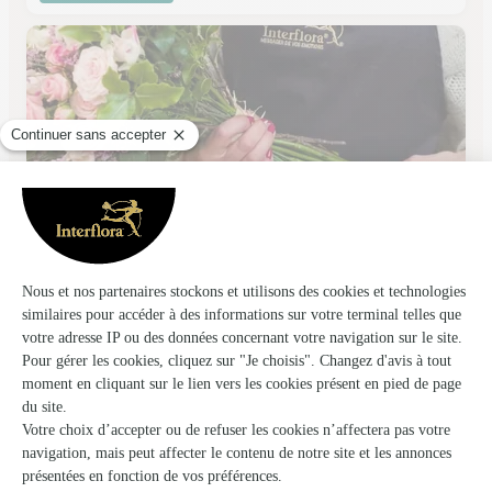
La Riviera
Bon Encontre
★
★
★
★
★
4.7 (31)
26, rue de la République
Voir la boutique