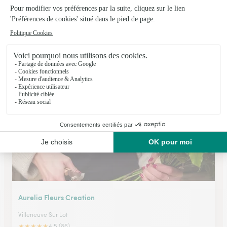
Carrement Fleurs
Villeneuve Sur Lot
★
★
★
★
★
4.4 (315)
2 bis, avenue Jacques Bondeneuve
Voir la boutique
Aurelia Fleurs Creation
Villeneuve Sur Lot
★
★
★
★
★
4.5 (86)