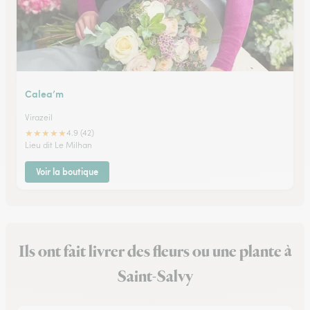
Calea’m
Virazeil
★
★
★
★
★
4.9 (42)
Lieu dit Le Milhan
Voir la boutique
Ils ont fait livrer des fleurs ou une plante à
Saint-Salvy