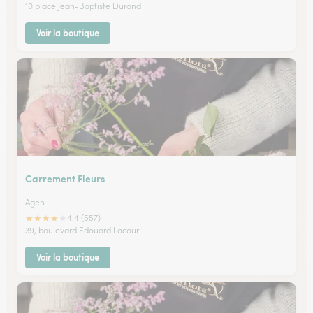
10 place Jean-Baptiste Durand
Voir la boutique
Carrement Fleurs
Agen
★
★
★
★
★
4.4 (557)
39, boulevard Edouard Lacour
Voir la boutique