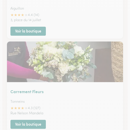
Aiguillon
★
★
★
★
★
4.4 (14)
3, place du 14 juillet
Voir la boutique
Carrement Fleurs
Tonneins
★
★
★
★
★
4.3 (127)
Rue Nelson Mandela
Voir la boutique