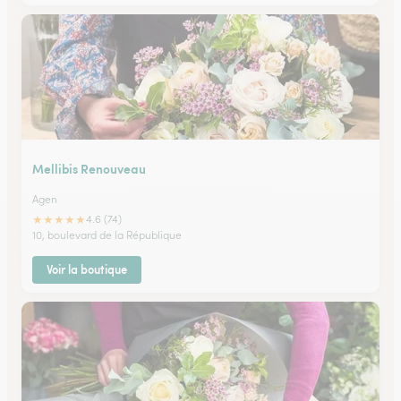
Mellibis Renouveau
Agen
★
★
★
★
★
4.6 (74)
10, boulevard de la République
Voir la boutique