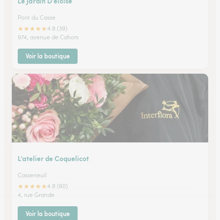
Le Jardin D’eloise
Pont du Casse
★
★
★
★
★
4.8 (39)
974, avenue de Cahors
Voir la boutique
L’atelier de Coquelicot
Casseneuil
★
★
★
★
★
4.8 (60)
4, rue Grande
Voir la boutique