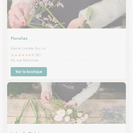
Floralies
Sainte Livrade Sur Lot
★
★
★
★
★
4.9 (36)
59, rue Nationale
Voir la boutique