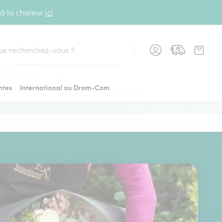
 à la chaleur
ici
cher
ntes
International ou Drom-Com