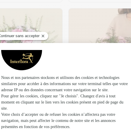
t son vase offert
Plaisir fleuri
36,95 €