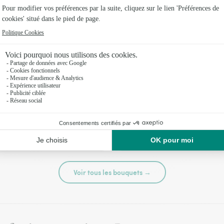
té
Tutti frutti
44,95 €
Voir tous les bouquets →