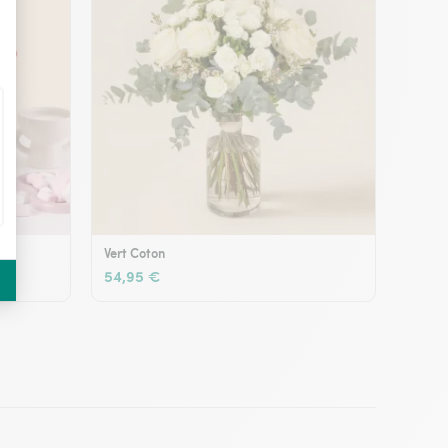
Vert Coton
54,95 €