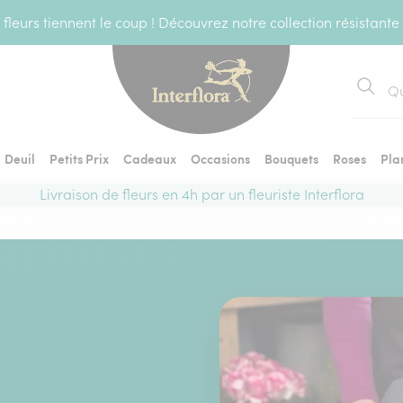
fleurs tiennent le coup ! Découvrez notre collection résistante
Recher
Deuil
Petits Prix
Cadeaux
Occasions
Bouquets
Roses
Pla
Livraison de fleurs en 4h par un fleuriste Interflora