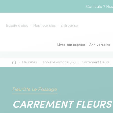
Aller au contenu
Canicule ? Nos 
Besoin d’aide
Nos fleuristes
Entreprise
Livraison express
Anniversaire
›
Fleuristes
›
Lot-et-Garonne (47)
›
Carrement Fleurs
Accueil
Fleuriste Le Passage
CARREMENT FLEURS