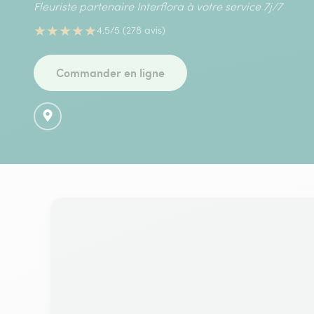
Fleuriste partenaire Interflora à votre service 7j/7
★
★
★
★
★
4.5/5 (278 avis)
Commander en ligne