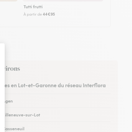
Tutti frutti
44€95
À partir de
environs
istes en Lot-et-Garonne du réseau Interflora
 à Agen
à Villeneuve-sur-Lot
 à Casseneuil