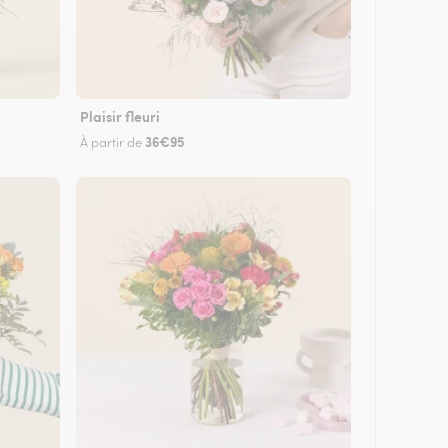
Plaisir fleuri
36€95
À partir de