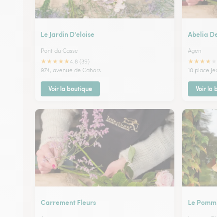
Le Jardin D’eloise
Abelia D
Pont du Casse
Agen
★
★
★
★
★
★
★
★
★
★
4.8 (39)
974, avenue de Cahors
10 place J
Voir la boutique
Voir la
Carrement Fleurs
Le Pomm