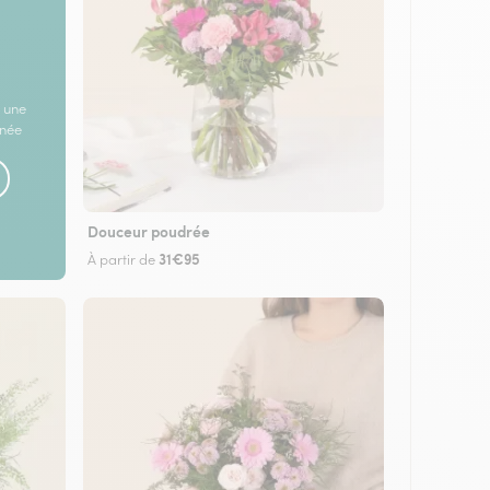
 une
rnée
Douceur poudrée
31€95
À partir de