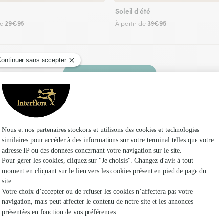
Soleil d'été
29€95
39€95
de
À partir de
Faire livrer des fleurs
 un fleuriste Interflora à Laugnac et dans ses 
Les fleur
Fleuristes
Fleuristes 
Fleuristes