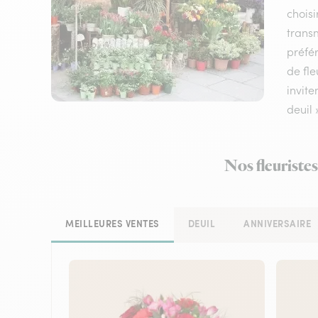
choisi
transm
préfér
de fle
invite
deuil 
Nos fleuriste
MEILLEURES VENTES
DEUIL
ANNIVERSAIRE