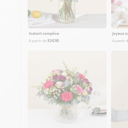
Instant complice
Joyeux a
52€95
À partir de
À partir 