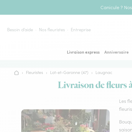
Aller au contenu
Canicule ? Nos 
Besoin d’aide
Nos fleuristes
Entreprise
Livraison express
Anniversaire
›
Fleuristes
›
Lot-et-Garonne (47)
›
Laugnac
Accueil
Livraison de fleurs 
Les fl
fleuri
Bouque
saison