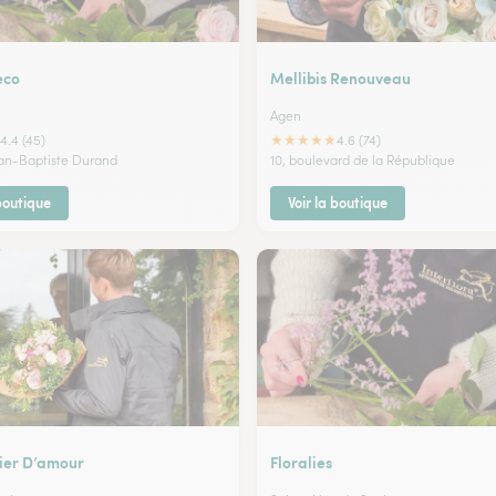
eco
Mellibis Renouveau
Agen
★
★
★
★
★
4.4 (45)
4.6 (74)
ean-Baptiste Durand
10, boulevard de la République
 boutique
Voir la boutique
ier D’amour
Floralies