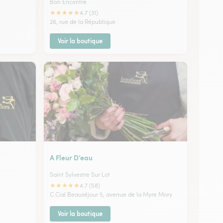
Bon Encontre
★
★
★
★
★
4.7 (31)
26, rue de la République
Voir la boutique
A Fleur D’eau
Saint Sylvestre Sur Lot
★
★
★
★
★
4.7 (58)
C.Cial Beauséjour 5, avenue de la Myre Mory
Voir la boutique