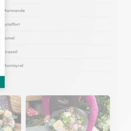
s à Marmande
à Astaffort
 à Fumel
à Virazeil
 à Montayral
 à Tonneins
 à Monflanquin