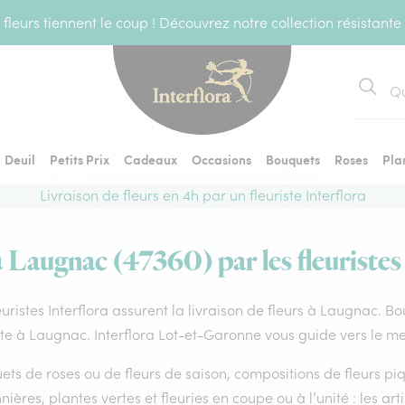
fleurs tiennent le coup ! Découvrez notre collection résistante
Recher
Deuil
Petits Prix
Cadeaux
Occasions
Bouquets
Roses
Pla
Livraison de fleurs en 4h par un fleuriste Interflora
à Laugnac (47360) par les fleuristes
euristes Interflora assurent la livraison de fleurs à Laugnac. B
ste à Laugnac. Interflora Lot-et-Garonne vous guide vers le me
ts de roses ou de fleurs de saison, compositions de fleurs piq
nières, plantes vertes et fleuries en coupe ou à l’unité : les ar