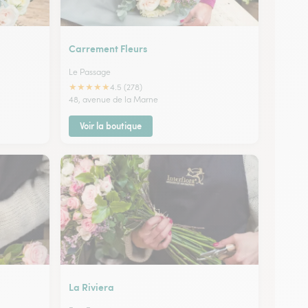
Carrement Fleurs
Le Passage
★
★
★
★
★
4.5 (278)
48, avenue de la Marne
Voir la boutique
La Riviera