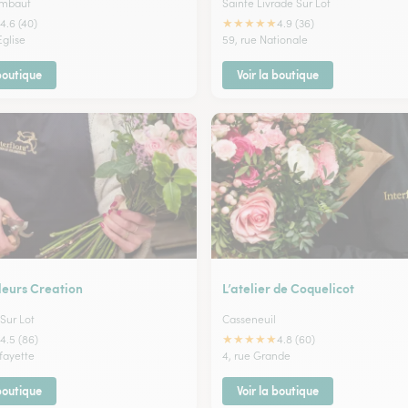
imbaut
Sainte Livrade Sur Lot
★
★
★
★
★
4.6 (40)
4.9 (36)
Eglise
59, rue Nationale
 boutique
Voir la boutique
leurs Creation
L’atelier de Coquelicot
Sur Lot
Casseneuil
★
★
★
★
★
4.5 (86)
4.8 (60)
fayette
4, rue Grande
 boutique
Voir la boutique