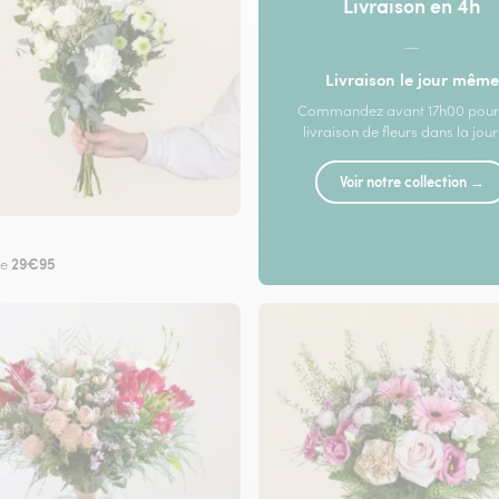
Livraison en 4h
—
Livraison le jour même
Commandez avant 17h00 pour
livraison de fleurs dans la jou
Voir notre collection →
29€95
de