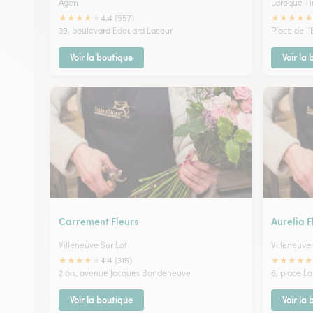
Agen
Laroque T
★
★
★
★
★
★
★
★
★
★
4.4 (557)
39, boulevard Edouard Lacour
Place de l'
Voir la boutique
Voir la
Carrement Fleurs
Aurelia F
Villeneuve Sur Lot
Villeneuve 
★
★
★
★
★
★
★
★
★
★
4.4 (315)
2 bis, avenue Jacques Bondeneuve
6, place La
Voir la boutique
Voir la