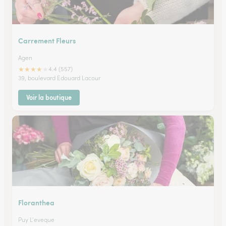
Carrement Fleurs
Agen
★
★
★
★
★
4.4 (557)
39, boulevard Edouard Lacour
Voir la boutique
Floranthea
Puy L'eveque