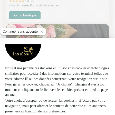
★
★
★
★
★
4.8 (20)
Clos des Pères Route de Villeneuve
Voir la boutique
L’atelier de Coquelicot
Casseneuil
★
★
★
★
★
4.8 (60)
4, rue Grande
Voir la boutique