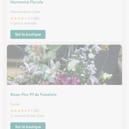
Harmonie Florale
Monsempron Libos
★
★
★
★
★
4.3 (68)
13 place centrale
Voir la boutique
Rosa-Flor Pf du Fumelois
Fumel
★
★
★
★
★
4.7 (36)
9, avenue Emile-Zola
Voir la boutique