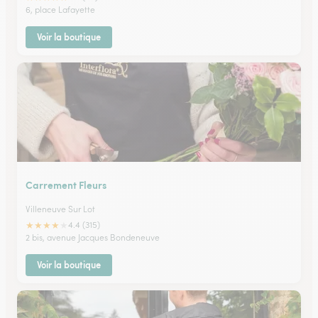
6, place Lafayette
Voir la boutique
Carrement Fleurs
Villeneuve Sur Lot
★
★
★
★
★
4.4 (315)
2 bis, avenue Jacques Bondeneuve
Voir la boutique