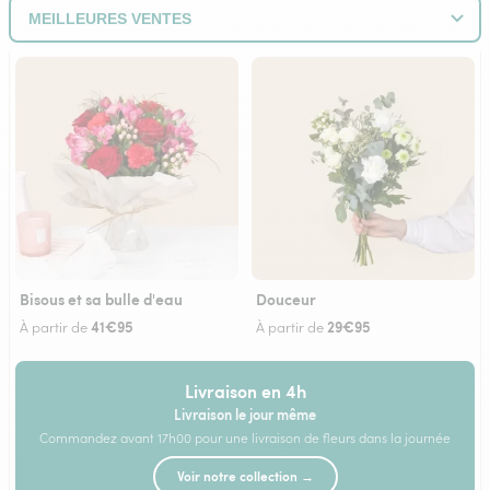
Bisous et sa bulle d'eau
Douceur
41€95
29€95
À partir de
À partir de
Livraison en 4h
Livraison le jour même
Commandez avant 17h00 pour une livraison de fleurs dans la journée
Voir notre collection →