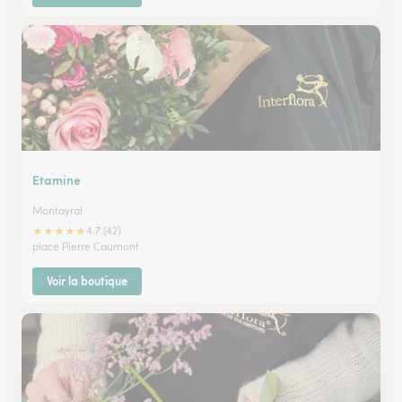
Etamine
Montayral
★
★
★
★
★
4.7 (42)
place Pierre Caumont
Voir la boutique