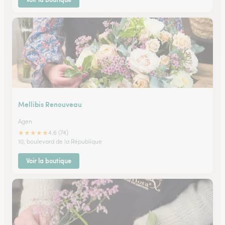
Mellibis Renouveau
Agen
★
★
★
★
★
4.6 (74)
10, boulevard de la République
Voir la boutique