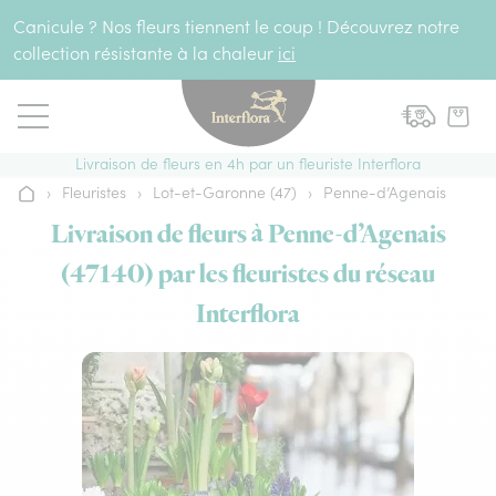
Aller au contenu
Canicule ? Nos fleurs tiennent le coup ! Découvrez notre
collection résistante à la chaleur
ici
Livraison de fleurs en 4h par un fleuriste Interflora
›
Fleuristes
›
Lot-et-Garonne (47)
›
Penne-d’Agenais
Accueil
Livraison de fleurs à Penne-d’Agenais
(47140) par les fleuristes du réseau
Interflora