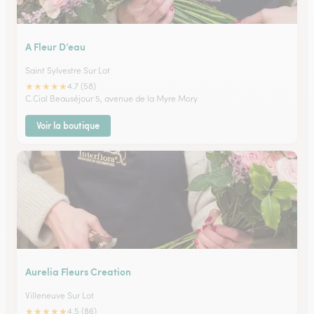
A Fleur D’eau
Saint Sylvestre Sur Lot
★
★
★
★
★
4.7 (58)
C.Cial Beauséjour 5, avenue de la Myre Mory
Voir la boutique
Aurelia Fleurs Creation
Villeneuve Sur Lot
★
★
★
★
★
4.5 (86)