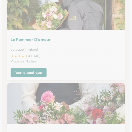
Le Pommier D’amour
Laroque Timbaut
★
★
★
★
★
4.6 (40)
Place de l'Eglise
Voir la boutique