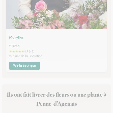
Maryflor
Villereal
★
★
★
★
★
4.7 (46)
11, place de la Libération
Voir la boutique
Ils ont fait livrer des fleurs ou une plante à
Penne-d’Agenais