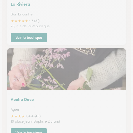
La Riviera
Bon Encontre
★
★
★
★
★
4.7 (31)
26, rue de la République
Voir la boutique
Abelia Deco
Agen
★
★
★
★
★
4.4 (45)
10 place Jean-Baptiste Durand
Voir la boutique