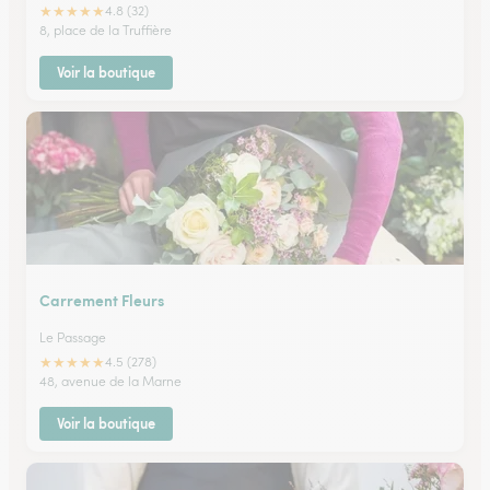
★
★
★
★
★
4.8 (32)
8, place de la Truffière
Voir la boutique
Carrement Fleurs
Le Passage
★
★
★
★
★
4.5 (278)
48, avenue de la Marne
Voir la boutique