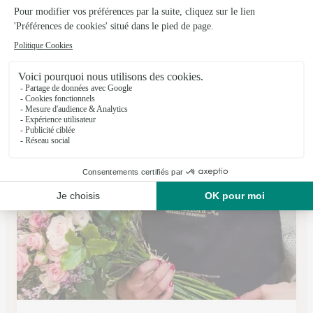
Le Jardin D’eloise
Pont du Casse
★
★
★
★
★
4.8 (39)
974, avenue de Cahors
Voir la boutique