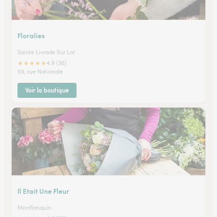
Floralies
Sainte Livrade Sur Lot
★
★
★
★
★
4.9 (36)
59, rue Nationale
Voir la boutique
Il Etait Une Fleur
Monflanquin