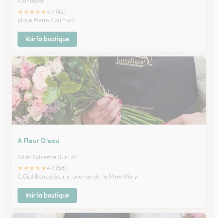
Montayral
★
★
★
★
★
4.7 (42)
place Pierre Caumont
Voir la boutique
A Fleur D’eau
Saint Sylvestre Sur Lot
★
★
★
★
★
4.7 (58)
C.Cial Beauséjour 5, avenue de la Myre Mory
Voir la boutique