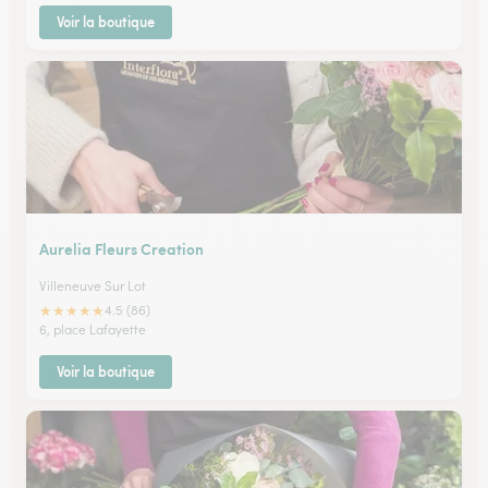
Voir la boutique
Aurelia Fleurs Creation
Villeneuve Sur Lot
★
★
★
★
★
4.5 (86)
6, place Lafayette
Voir la boutique