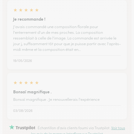
★
★
★
★
★
Je recommande !
J'avais commandé une composition florale pour
l'enterrement d'un de mes proches. La composition
ressemblait à celle de l'image. La commande est arrivée le
jour j, suffisamment tôt pour que je puisse partir avec l'après-
midi même et la composition était en…
19/05/2026
★
★
★
★
★
Bonsaï magnifique .
Bonsaï magnifique . Je renouvellerais l'expérience
03/08/2026
Trustpilot
Échantillon d'avis clients fourni via Trustpilot.
Voir tous
les avis de la marque Interflora sur Trustpilot