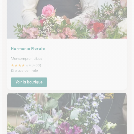
Harmonie Florale
Monsempron Libos
★
★
★
★
★
4.3 (68)
13 place centrale
Voir la boutique