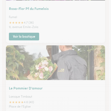
Rosa-Flor Pf du Fumelois
Fumel
★
★
★
★
★
4.7 (36)
9, avenue Emile-Zola
Voir la boutique
Le Pommier D’amour
Laroque Timbaut
★
★
★
★
★
4.6 (40)
Place de l'Eglise