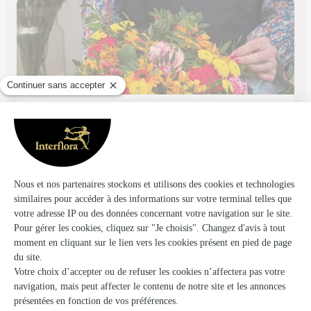
L’orchidee
Prayssac
★
★
★
★
★
4.3 (16)
14, avenue Colonel-Pardes
Voir la boutique