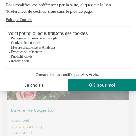
Floralies
Sainte Livrade Sur Lot
★
★
★
★
★
4.9 (36)
59, rue Nationale
Voir la boutique
L’atelier de Coquelicot
Casseneuil
★
★
★
★
★
4.8 (60)
4, rue Grande