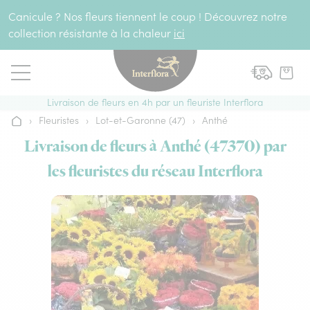
Aller au contenu
Canicule ? Nos fleurs tiennent le coup ! Découvrez notre
collection résistante à la chaleur
ici
Livraison de fleurs en 4h par un fleuriste Interflora
›
Fleuristes
›
Lot-et-Garonne (47)
›
Anthé
Accueil
Livraison de fleurs à Anthé (47370) par
les fleuristes du réseau Interflora