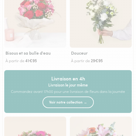
Bisous et sa bulle d'eau
Douceur
41€95
29€95
À partir de
À partir de
Livraison en 4h
Livraison le jour même
Commandez avant 17h00 pour une livraison de fleurs dans la journée
Voir notre collection →