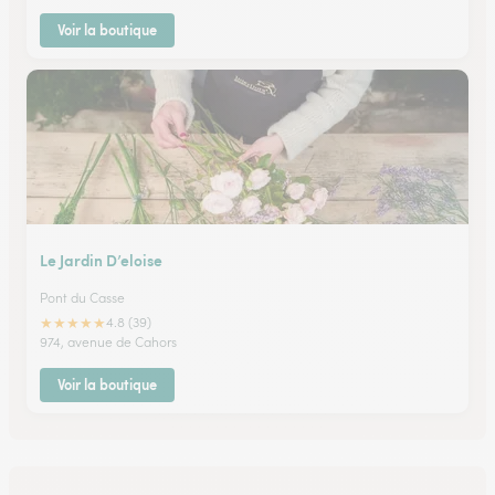
Voir la boutique
Le Jardin D’eloise
Pont du Casse
★
★
★
★
★
4.8 (39)
974, avenue de Cahors
Voir la boutique