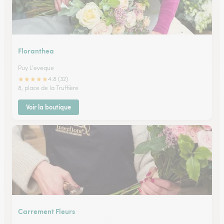
Floranthea
Puy L'eveque
★
★
★
★
★
4.8 (32)
8, place de la Truffière
Voir la boutique
Carrement Fleurs