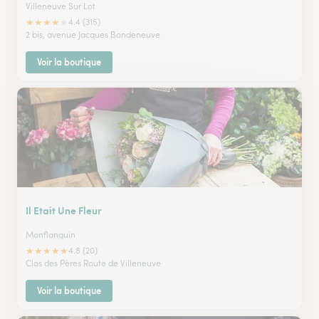
Villeneuve Sur Lot
★
★
★
★
★
4.4 (315)
2 bis, avenue Jacques Bondeneuve
Voir la boutique
Il Etait Une Fleur
Monflanquin
★
★
★
★
★
4.8 (20)
Clos des Pères Route de Villeneuve
Voir la boutique