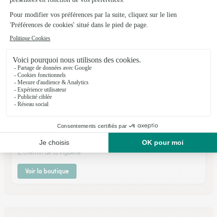
Voir la boutique
Mathino
Monsegur
★
★
★
★
★
4.9 (127)
2, chemin de la Viguerie
Voir la boutique