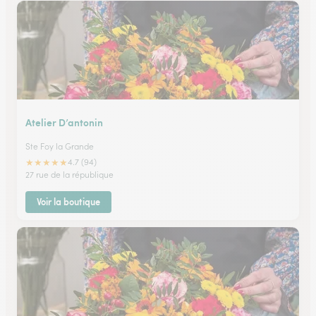
Atelier D’antonin
Ste Foy la Grande
★
★
★
★
★
4.7 (94)
27 rue de la république
Voir la boutique