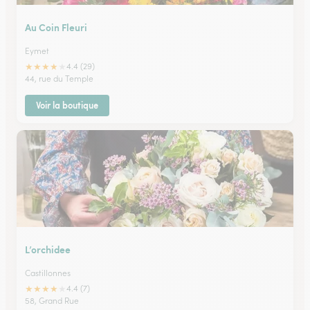
Au Coin Fleuri
Eymet
★
★
★
★
★
4.4 (29)
44, rue du Temple
Voir la boutique
L’orchidee
Castillonnes
★
★
★
★
★
4.4 (7)
58, Grand Rue