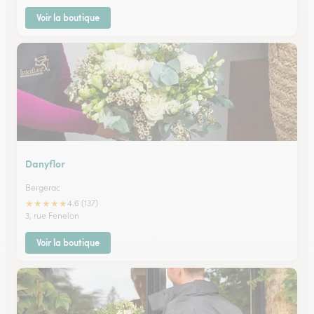
Voir la boutique
Danyflor
Bergerac
★
★
★
★
★
4.6 (137)
3, rue Fenelon
Voir la boutique