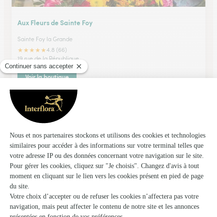
Aux Fleurs de Sainte Foy
Sainte Foy la Grande
★
★
★
★
★
4.8 (66)
19 rue de la République
Voir la boutique
Calea’m
Virazeil
★
★
★
★
★
4.9 (42)
Lieu dit Le Milhan