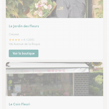
Le Jardin des Fleurs
Creysse
★
★
★
★
★
4.1 (205)
136 Avenue de la Roque
Voir la boutique
Le Coin Fleuri