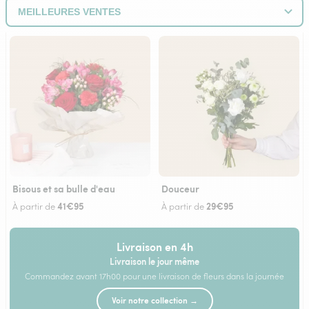
Bisous et sa bulle d'eau
Douceur
41€95
29€95
À partir de
À partir de
Livraison en 4h
Livraison le jour même
Commandez avant 17h00 pour une livraison de fleurs dans la journée
Voir notre collection →