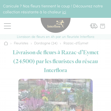
Aller au contenu
Canicule ? Nos fleurs tiennent le coup ! Découvrez notre
collection résistante à la chaleur
ici
Livraison de fleurs en 4h par un fleuriste Interflora
›
Fleuristes
›
Dordogne (24)
›
Razac-d’Eymet
Accueil
Livraison de fleurs à Razac-d’Eymet
(24500) par les fleuristes du réseau
Interflora