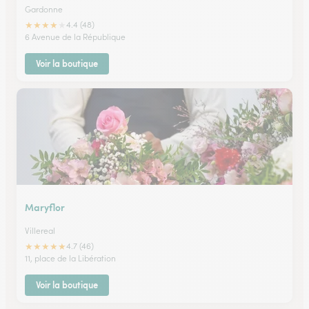
Gardonne
★
★
★
★
★
4.4 (48)
6 Avenue de la République
Voir la boutique
Maryflor
Villereal
★
★
★
★
★
4.7 (46)
11, place de la Libération
Voir la boutique