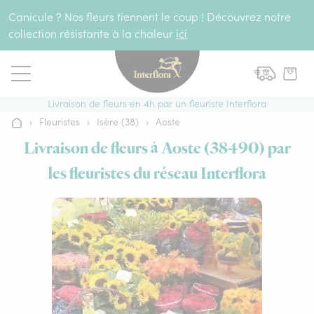
Aller au contenu
Canicule ? Nos fleurs tiennent le coup ! Découvrez notre
collection résistante à la chaleur
ici
Livraison de fleurs en 4h par un fleuriste Interflora
›
Fleuristes
›
Isère (38)
›
Aoste
Accueil
Livraison de fleurs à Aoste (38490) par
les fleuristes du réseau Interflora