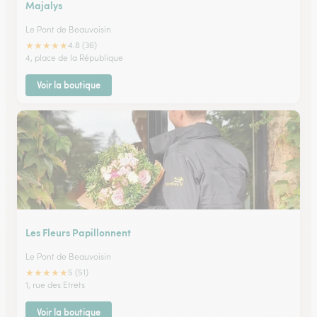
Majalys
Le Pont de Beauvoisin
★
★
★
★
★
4.8 (36)
4, place de la République
Voir la boutique
Les Fleurs Papillonnent
Le Pont de Beauvoisin
★
★
★
★
★
5 (51)
1, rue des Etrets
Voir la boutique