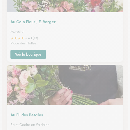
Au Coin Fleuri, E. Verger
Morestel
★
★
★
★
★
4.1 (13)
Place des Halles
Voir la boutique
Au Fil des Petales
Saint Geoire en Valdaine