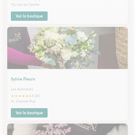
113, rue du Centre
Voir la boutique
Sylvie Fleurs
Les Avenieres
★
★
★
★
★
4.5 (41)
41, Grande Rue
Voir la boutique