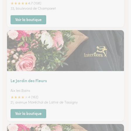
★
★
★
★
★
4.7 (108)
33, boulevard de Champaret
Voir la boutique
Le Jardin des Fleurs
Aix les Bains
★
★
★
★
★
4 (162)
21, avenue Maréchal de Lattre de Tassigny
Voir la boutique