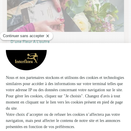
D’une Fleur A L’autre
Chambery
★
★
★
★
★
4.9 (294)
C.Cial Carrefour Chamnord 1097, ave des Landiers
Voir la boutique