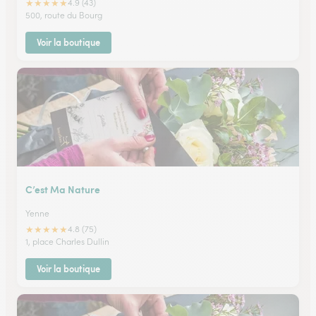
★
★
★
★
★
4.9 (43)
500, route du Bourg
Voir la boutique
C’est Ma Nature
Yenne
★
★
★
★
★
4.8 (75)
1, place Charles Dullin
Voir la boutique