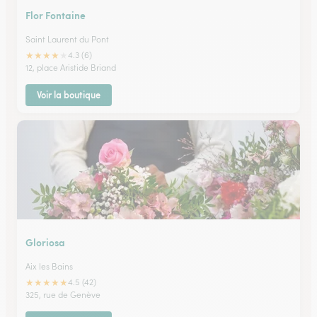
Flor Fontaine
Saint Laurent du Pont
★
★
★
★
★
4.3 (6)
12, place Aristide Briand
Voir la boutique
Gloriosa
Aix les Bains
★
★
★
★
★
4.5 (42)
325, rue de Genève