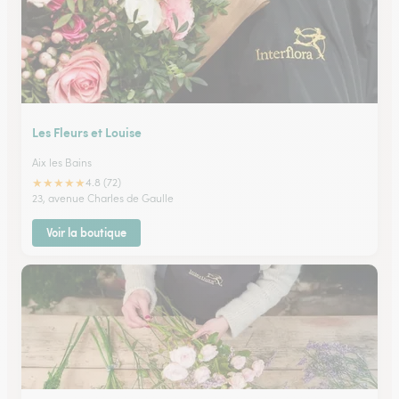
Les Fleurs et Louise
Aix les Bains
★
★
★
★
★
4.8 (72)
23, avenue Charles de Gaulle
Voir la boutique