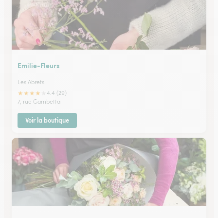
Emilie-Fleurs
Les Abrets
★
★
★
★
★
4.4 (29)
7, rue Gambetta
Voir la boutique