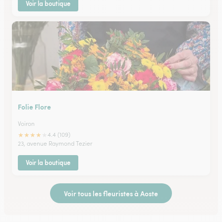
Voir la boutique
Folie Flore
Voiron
★
★
★
★
★
4.4 (109)
23, avenue Raymond Tezier
Voir la boutique
Voir tous les fleuristes à Aoste