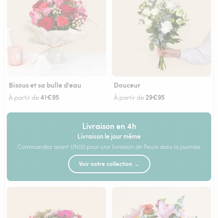
Bisous et sa bulle d'eau
Douceur
41€95
29€95
À partir de
À partir de
Livraison en 4h
Livraison le jour même
Commandez avant 17h00 pour une livraison de fleurs dans la journée
Voir notre collection →