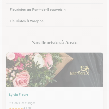
Fleuristes au Pont-de-Beauvoisin
Fleuristes à Voreppe
Fleuristes à Chapareillan
Nos fleuristes à Aoste
Fleuristes à Beaurepaire
Sylvie Fleurs
St Genix les Villages
★
★
★
★
★
4.7 (17)