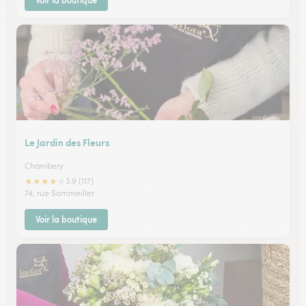
Voir la boutique
Le Jardin des Fleurs
Chambery
★
★
★
★
★
3.9 (117)
74, rue Sommeiller
Voir la boutique