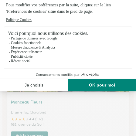
Cote Naturel
Chambery
★
★
★
★
★
4.6 (156)
35, rue Jean Pierre Veyrat
Voir la boutique
Monceau Fleurs
Drumettaz Clarafond
★
★
★
★
★
4.4 (192)
168, avenue du Golf