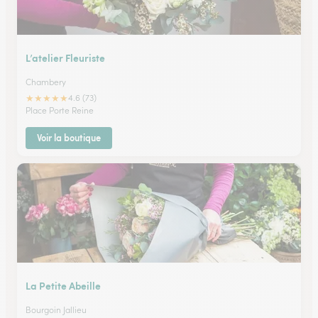
L’atelier Fleuriste
Chambery
★
★
★
★
★
4.6 (73)
Place Porte Reine
Voir la boutique
La Petite Abeille
Bourgoin Jallieu