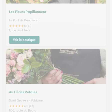
Les Fleurs Papillonnent
Le Pont de Beauvoisin
★
★
★
★
★
5 (51)
1, rue des Etrets
Voir la boutique
Au Fil des Petales
Saint Geoire en Valdaine
★
★
★
★
★
4.9 (43)
500, route du Bourg