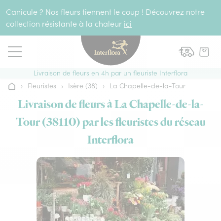
Aller au contenu
Canicule ? Nos fleurs tiennent le coup ! Découvrez notre
collection résistante à la chaleur
ici
Livraison de fleurs en 4h par un fleuriste Interflora
›
Fleuristes
›
Isère (38)
›
La Chapelle-de-la-Tour
Accueil
Livraison de fleurs à La Chapelle-de-la-
Tour (38110) par les fleuristes du réseau
Interflora