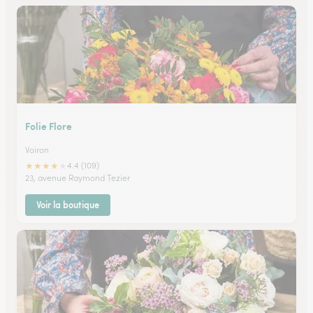
Folie Flore
Voiron
★
★
★
★
★
4.4 (109)
23, avenue Raymond Tezier
Voir la boutique