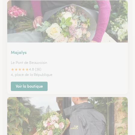
Majalys
Le Pont de Beauvoisin
★
★
★
★
★
4.8 (36)
4, place de la République
Voir la boutique