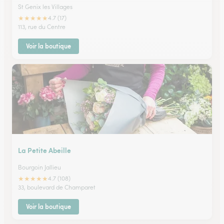
St Genix les Villages
★
★
★
★
★
4.7 (17)
113, rue du Centre
Voir la boutique
La Petite Abeille
Bourgoin Jallieu
★
★
★
★
★
4.7 (108)
33, boulevard de Champaret
Voir la boutique