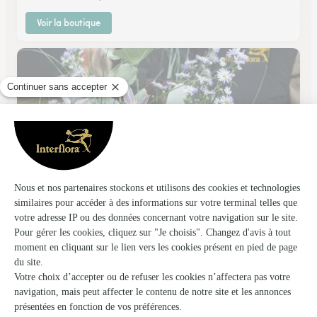
Voir la boutique
La Bouquetiere
Cremieu
★
★
★
★
★
4.2 (47)
25-27, rue du Lieutenant-Colonel Bel
Voir la boutique