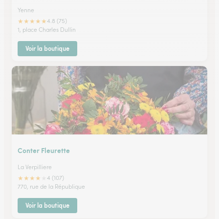
Yenne
★
★
★
★
★
4.8 (75)
1, place Charles Dullin
Voir la boutique
Conter Fleurette
La Verpilliere
★
★
★
★
★
4 (107)
770, rue de la République
Voir la boutique