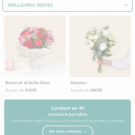
Bisous et sa bulle d'eau
Douceur
41€95
29€95
À partir de
À partir de
Livraison en 4h
Livraison le jour même
Commandez avant 17h00 pour une livraison de fleurs dans la journée
Voir notre collection →