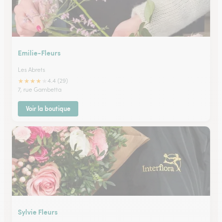
Emilie-Fleurs
Les Abrets
★
★
★
★
★
4.4 (29)
7, rue Gambetta
Voir la boutique
Sylvie Fleurs