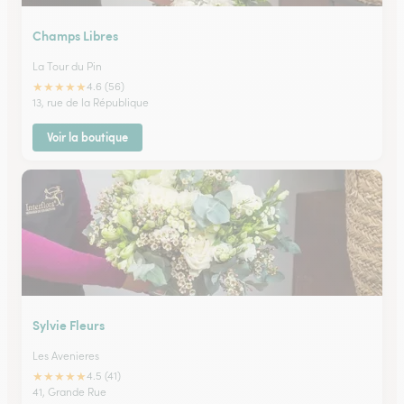
Champs Libres
La Tour du Pin
★
★
★
★
★
4.6 (56)
13, rue de la République
Voir la boutique
Sylvie Fleurs
Les Avenieres
★
★
★
★
★
4.5 (41)
41, Grande Rue