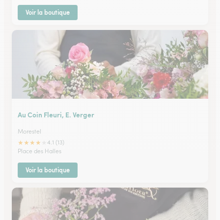
Voir la boutique
Au Coin Fleuri, E. Verger
Morestel
★
★
★
★
★
4.1 (13)
Place des Halles
Voir la boutique