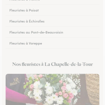
Fleuristes à Poisat
Fleuristes à Échirolles
Fleuristes au Pont-de-Beauvoisin
Fleuristes à Voreppe
Fleuristes à Chapareillan
Nos fleuristes à La Chapelle-de-la-Tour
Fleuristes à Beaurepaire