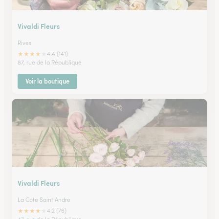
Vivaldi Fleurs
Rives
★
★
★
★
★
4.4 (141)
87, rue de la République
Voir la boutique
Vivaldi Fleurs
La Cote Saint Andre
★
★
★
★
★
4.2 (76)