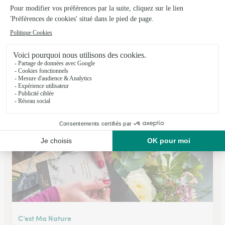
Bar A Fleurs
Montalieu Vercieu
★
★
★
★
★
4.6 (65)
107, Grande Rue
Voir la boutique
C’est Ma Nature