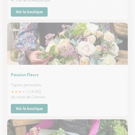
47, rue de la République
Voir la boutique
Passion Fleurs
Tignieu Jameyzieu
★
★
★
★
★
2.9 (82)
30, route de Crémieu
Voir la boutique