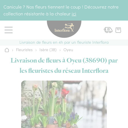
Aller au contenu
Canicule ? Nos fleurs tiennent le coup ! Découvrez notre
collection résistante à la chaleur
ici
Livraison de fleurs en 4h par un fleuriste Interflora
›
Fleuristes
›
Isère (38)
›
Oyeu
Accueil
Livraison de fleurs à Oyeu (38690) par
les fleuristes du réseau Interflora