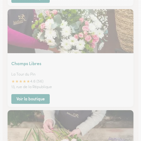
Champs Libres
La Tour du Pin
★
★
★
★
★
4.6 (56)
13, rue de la République
Voir la boutique