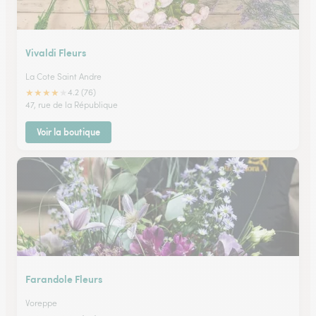
Vivaldi Fleurs
La Cote Saint Andre
★
★
★
★
★
4.2 (76)
47, rue de la République
Voir la boutique
Farandole Fleurs
Voreppe