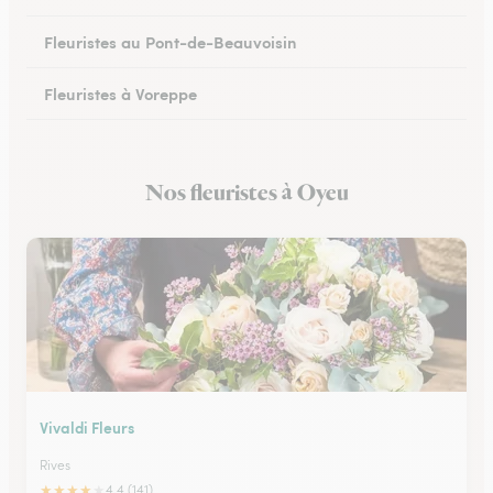
Fleuristes au Pont-de-Beauvoisin
Fleuristes à Voreppe
Fleuristes à Chapareillan
Nos fleuristes à Oyeu
Fleuristes à Beaurepaire
Vivaldi Fleurs
Rives
★
★
★
★
★
4.4 (141)