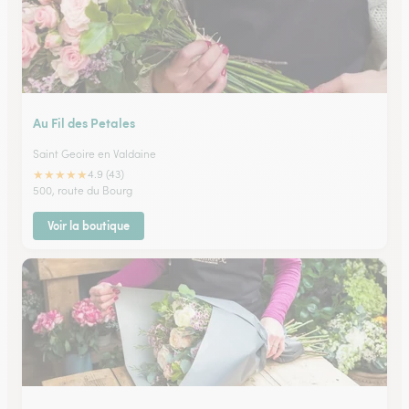
Au Fil des Petales
Saint Geoire en Valdaine
★
★
★
★
★
4.9 (43)
500, route du Bourg
Voir la boutique