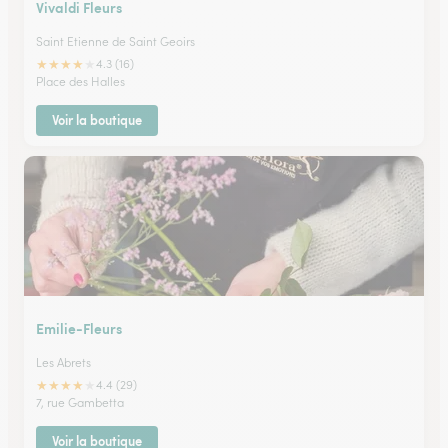
Vivaldi Fleurs
Saint Etienne de Saint Geoirs
★
★
★
★
★
4.3 (16)
Place des Halles
Voir la boutique
Emilie-Fleurs
Les Abrets
★
★
★
★
★
4.4 (29)
7, rue Gambetta
Voir la boutique