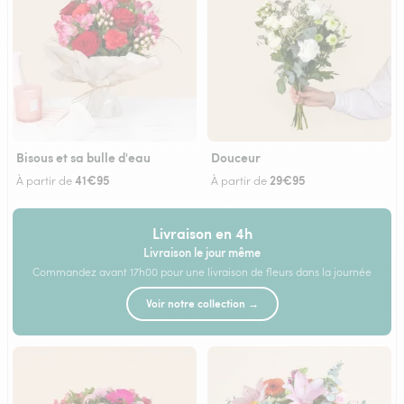
Bisous et sa bulle d'eau
Douceur
41€95
29€95
À partir de
À partir de
Livraison en 4h
Livraison le jour même
Commandez avant 17h00 pour une livraison de fleurs dans la journée
Voir notre collection →