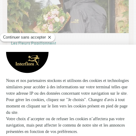
Les Fleurs Papillonnent
Le Pont de Beauvoisin
★
★
★
★
★
5 (51)
1, rue des Etrets
Voir la boutique