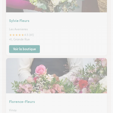
Sylvie Fleurs
Les Avenieres
★
★
★
★
★
4.5 (41)
41, Grande Rue
Voir la boutique
Florence-Fleurs
Vinay