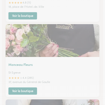
★
★
★
★
★
4.8 (11)
18, place de l'Hotel-de-Ville
Voir la boutique
Monceau Fleurs
St Egreve
★
★
★
★
★
4.4 (285)
37, avenue du Général de Gaulle
Voir la boutique