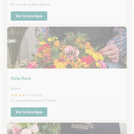
87, rue de la République
Voir la boutique
Folie Flore
Voiron
★
★
★
★
★
4.4 (109)
23, avenue Raymond Tezier
Voir la boutique