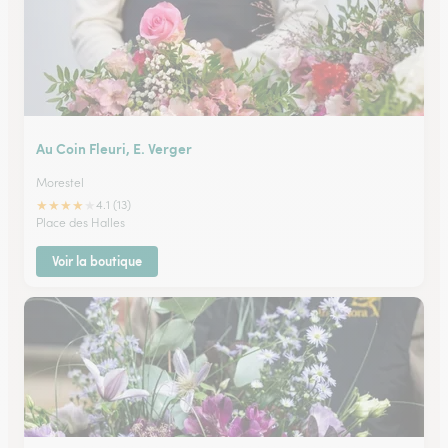
Au Coin Fleuri, E. Verger
Morestel
★
★
★
★
★
4.1 (13)
Place des Halles
Voir la boutique