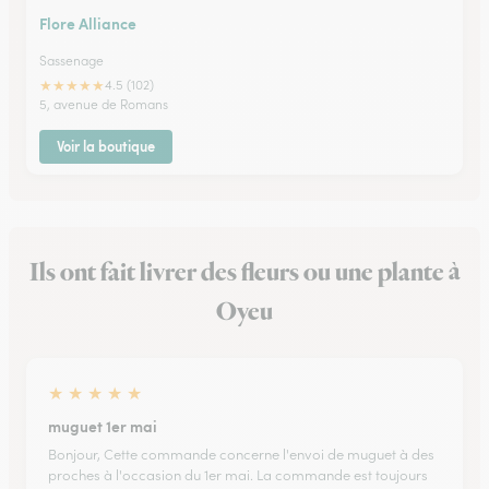
Flore Alliance
Sassenage
★
★
★
★
★
4.5 (102)
5, avenue de Romans
Voir la boutique
Ils ont fait livrer des fleurs ou une plante à
Oyeu
★
★
★
★
★
muguet 1er mai
Bonjour, Cette commande concerne l'envoi de muguet à des
proches à l'occasion du 1er mai. La commande est toujours