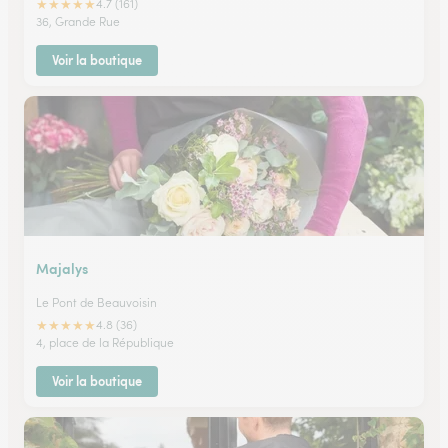
★
★
★
★
★
4.7 (161)
36, Grande Rue
Voir la boutique
Majalys
Le Pont de Beauvoisin
★
★
★
★
★
4.8 (36)
4, place de la République
Voir la boutique