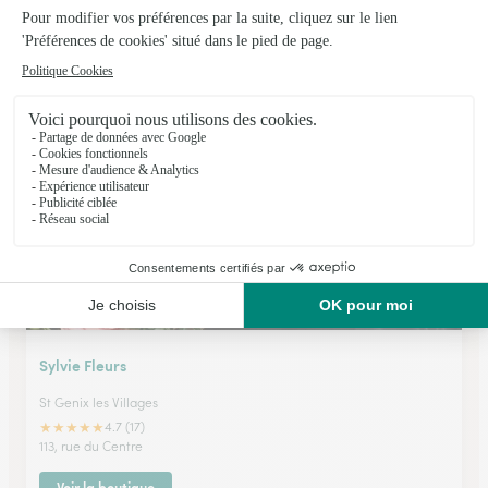
Flor Fontaine
Saint Laurent du Pont
★
★
★
★
★
4.3 (6)
12, place Aristide Briand
Voir la boutique
Sylvie Fleurs
St Genix les Villages
★
★
★
★
★
4.7 (17)
113, rue du Centre