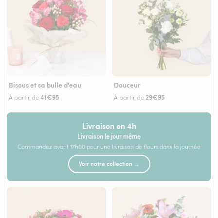
Bisous et sa bulle d'eau
Douceur
41€95
29€95
À partir de
À partir de
Livraison en 4h
Livraison le jour même
Commandez avant 17h00 pour une livraison de fleurs dans la journée
Voir notre collection →