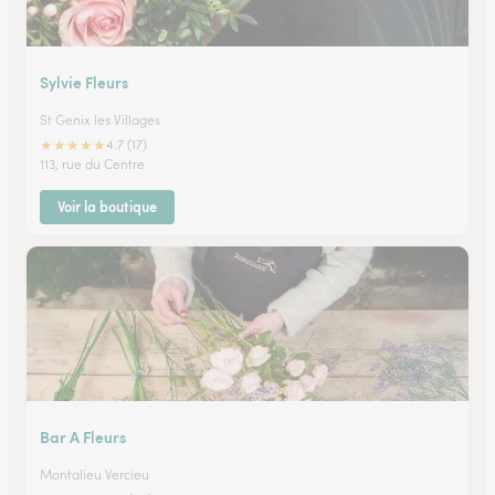
Sylvie Fleurs
St Genix les Villages
★
★
★
★
★
4.7 (17)
113, rue du Centre
Voir la boutique
Bar A Fleurs
Montalieu Vercieu