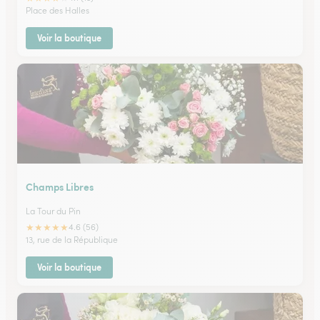
Place des Halles
Voir la boutique
Champs Libres
La Tour du Pin
★
★
★
★
★
4.6 (56)
13, rue de la République
Voir la boutique