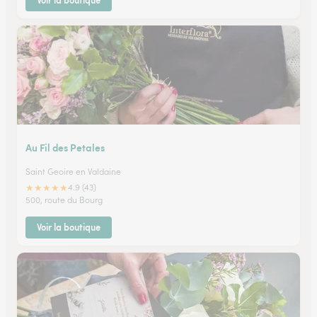
Voir la boutique
Au Fil des Petales
Saint Geoire en Valdaine
★
★
★
★
★
4.9 (43)
500, route du Bourg
Voir la boutique