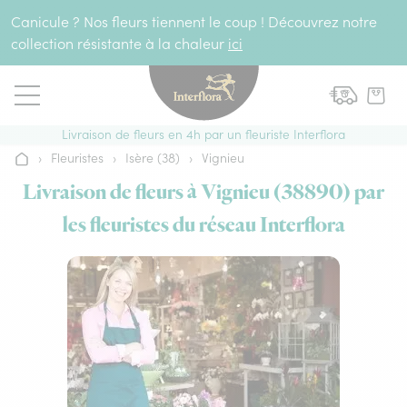
Aller au contenu
Canicule ? Nos fleurs tiennent le coup ! Découvrez notre
collection résistante à la chaleur
ici
Livraison de fleurs en 4h par un fleuriste Interflora
›
Fleuristes
›
Isère (38)
›
Vignieu
Accueil
Livraison de fleurs à Vignieu (38890) par
les fleuristes du réseau Interflora