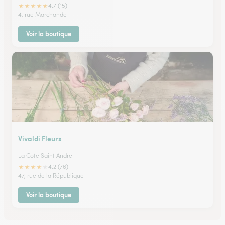
★
★
★
★
★
4.7 (15)
4, rue Marchande
Voir la boutique
Vivaldi Fleurs
La Cote Saint Andre
★
★
★
★
★
4.2 (76)
47, rue de la République
Voir la boutique