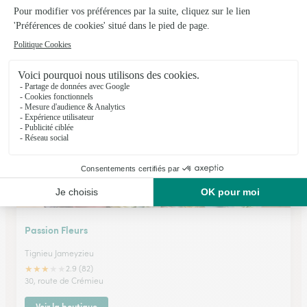
Les Fleurs Papillonnent
Le Pont de Beauvoisin
★
★
★
★
★
5 (51)
1, rue des Etrets
Voir la boutique
Passion Fleurs
Tignieu Jameyzieu
★
★
★
★
★
2.9 (82)
30, route de Crémieu