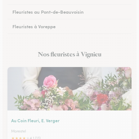
Fleuristes au Pont-de-Beauvoisin
Fleuristes à Voreppe
Fleuristes à Chapareillan
Nos fleuristes à Vignieu
Fleuristes à Beaurepaire
Au Coin Fleuri, E. Verger
Morestel
★
★
★
★
★
4.1 (13)