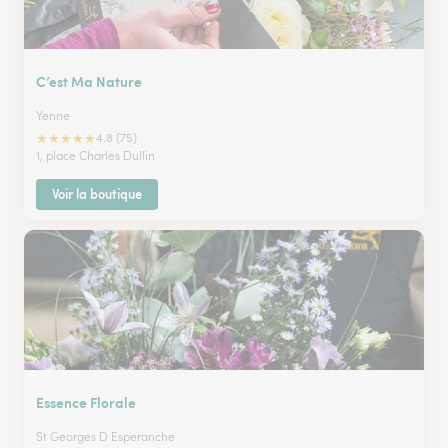
C’est Ma Nature
Yenne
★
★
★
★
★
4.8 (75)
1, place Charles Dullin
Voir la boutique
Essence Florale
St Georges D Esperanche