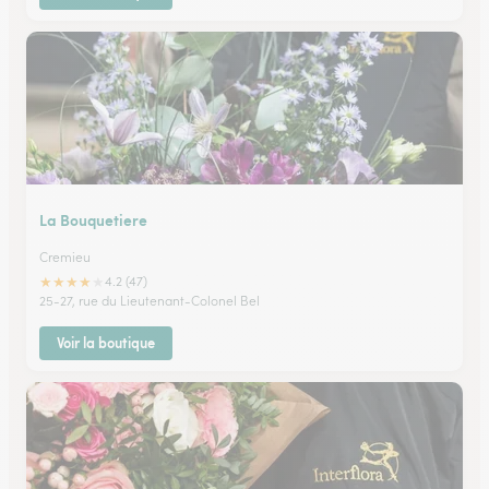
La Bouquetiere
Cremieu
★
★
★
★
★
4.2 (47)
25-27, rue du Lieutenant-Colonel Bel
Voir la boutique