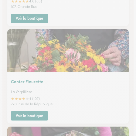
★
★
★
★
★
4.6 (65)
107, Grande Rue
Voir la boutique
Conter Fleurette
La Verpilliere
★
★
★
★
★
4 (107)
770, rue de la République
Voir la boutique