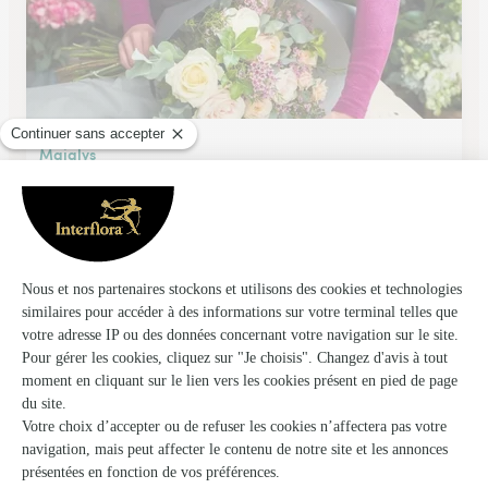
Majalys
Le Pont de Beauvoisin
★
★
★
★
★
4.8 (36)
4, place de la République
Voir la boutique