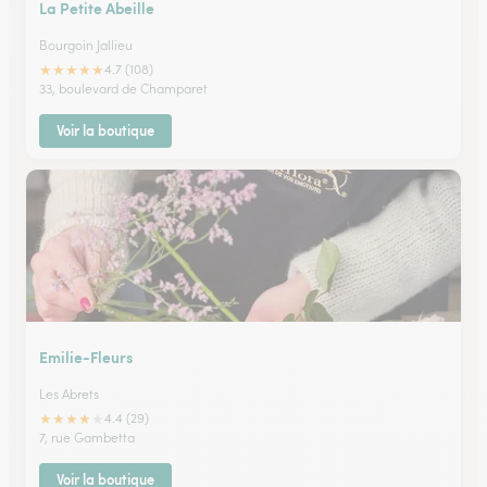
La Petite Abeille
Bourgoin Jallieu
★
★
★
★
★
4.7 (108)
33, boulevard de Champaret
Voir la boutique
Emilie-Fleurs
Les Abrets
★
★
★
★
★
4.4 (29)
7, rue Gambetta
Voir la boutique