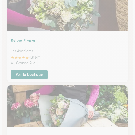
Sylvie Fleurs
Les Avenieres
★
★
★
★
★
4.5 (41)
41, Grande Rue
Voir la boutique