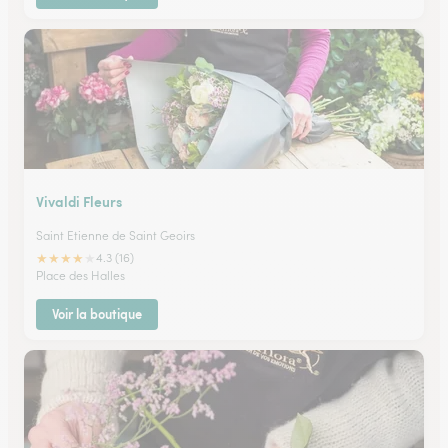
Vivaldi Fleurs
Saint Etienne de Saint Geoirs
★
★
★
★
★
4.3 (16)
Place des Halles
Voir la boutique