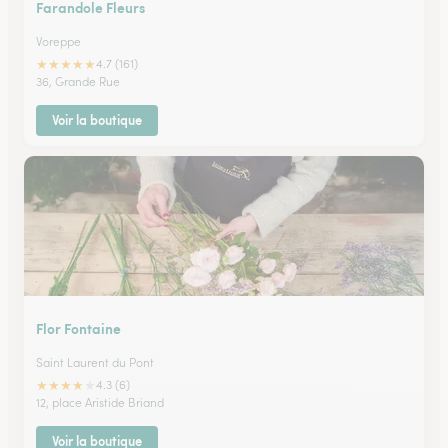
Farandole Fleurs
Voreppe
★
★
★
★
★
4.7 (161)
36, Grande Rue
Voir la boutique
Flor Fontaine
Saint Laurent du Pont
★
★
★
★
★
4.3 (6)
12, place Aristide Briand
Voir la boutique