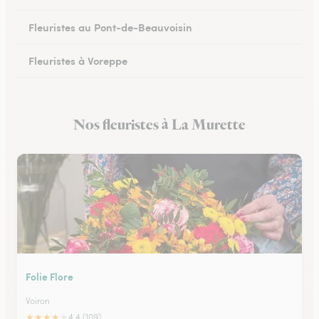
Fleuristes au Pont-de-Beauvoisin
Fleuristes à Voreppe
Fleuristes à Chapareillan
Nos fleuristes à La Murette
Fleuristes à Beaurepaire
Folie Flore
Voiron
★
★
★
★
★
4.4 (109)