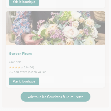
Voir la boutique
Garden Fleurs
Grenoble
★
★
★
★
★
3.9 (86)
30, boulevard Joseph Vallier
Voir la boutique
Voir tous les fleuristes à La Murette