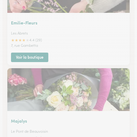
Emilie-Fleurs
Les Abrets
★
★
★
★
★
4.4 (29)
7, rue Gambetta
Voir la boutique
Majalys
Le Pont de Beauvoisin