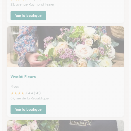
23, avenue Raymond Tezier
Voir la boutique
Vivaldi Fleurs
Rives
★
★
★
★
★
4.4 (141)
87, rue de la République
Voir la boutique