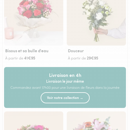
Bisous et sa bulle d'eau
Douceur
41€95
29€95
À partir de
À partir de
Livraison en 4h
Livraison le jour même
Commandez avant 17h00 pour une livraison de fleurs dans la journée
Voir notre collection →