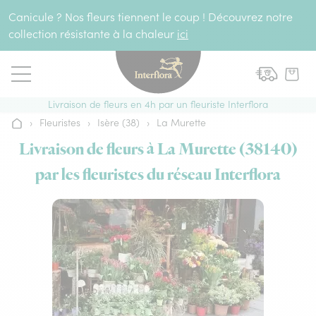
Aller au contenu
Canicule ? Nos fleurs tiennent le coup ! Découvrez notre
collection résistante à la chaleur
ici
Livraison de fleurs en 4h par un fleuriste Interflora
›
Fleuristes
›
Isère (38)
›
La Murette
Accueil
Livraison de fleurs à La Murette (38140)
par les fleuristes du réseau Interflora