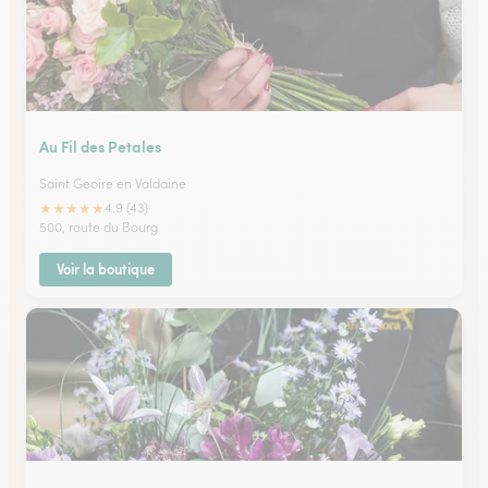
Au Fil des Petales
Saint Geoire en Valdaine
★
★
★
★
★
4.9 (43)
500, route du Bourg
Voir la boutique