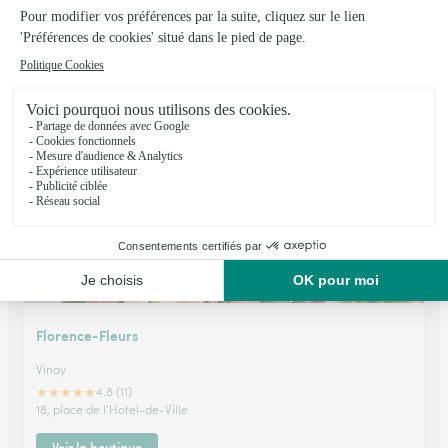
Champs Libres
La Tour du Pin
★
★
★
★
★
4.6 (56)
13, rue de la République
Voir la boutique
Florence-Fleurs
Vinay
★
★
★
★
★
4.8 (11)
18, place de l'Hotel-de-Ville