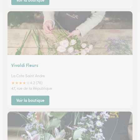
Voir la boutique
Vivaldi Fleurs
La Cote Saint Andre
★
★
★
★
★
4.2 (76)
47, rue de la République
Voir la boutique