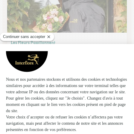
Les Fleurs Papillonnent
Le Pont de Beauvoisin
★
★
★
★
★
5 (51)
1, rue des Etrets
Voir la boutique