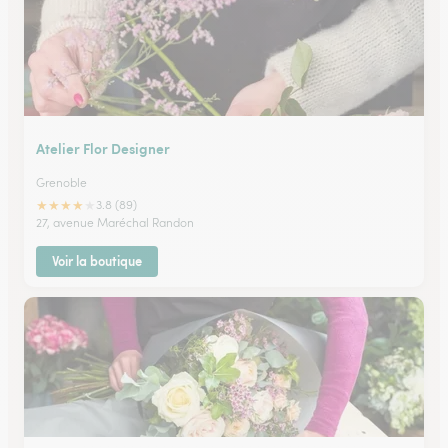
Atelier Flor Designer
Grenoble
★
★
★
★
★
3.8 (89)
27, avenue Maréchal Randon
Voir la boutique