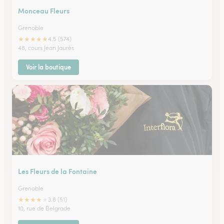
Monceau Fleurs
Grenoble
★
★
★
★
★
4.5 (574)
48, cours Jean Jaurès
Voir la boutique
Les Fleurs de la Fontaine
Grenoble
★
★
★
★
★
3.8 (51)
10, rue de Belgrade