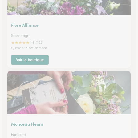
Flore Alliance
Sassenage
★
★
★
★
★
4.5 (102)
5, avenue de Romans
Voir la boutique
Monceau Fleurs
Fontaine