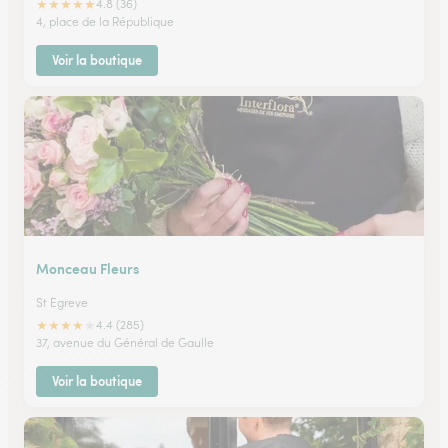
★
★
★
★
★
4.8 (36)
4, place de la République
Voir la boutique
Monceau Fleurs
St Egreve
★
★
★
★
★
4.4 (285)
37, avenue du Général de Gaulle
Voir la boutique