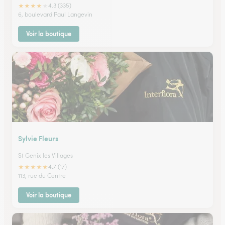
★
★
★
★
★
4.3 (335)
6, boulevard Paul Langevin
Voir la boutique
Sylvie Fleurs
St Genix les Villages
★
★
★
★
★
4.7 (17)
113, rue du Centre
Voir la boutique