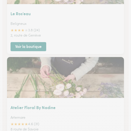
Le Ros’eau
Beligneux
★
★
★
★
★
3.8 (24)
2, route de Genève
Voir la boutique
Atelier Floral By Nadine
Artemare
★
★
★
★
★
4.6 (31)
8 route de Savoie