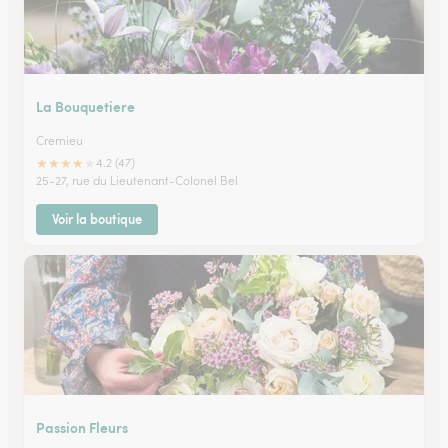
La Bouquetiere
Cremieu
★
★
★
★
★
4.2 (47)
25-27, rue du Lieutenant-Colonel Bel
Voir la boutique
Passion Fleurs