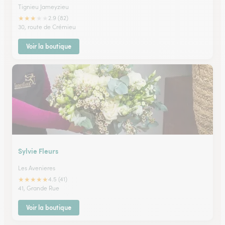
Tignieu Jameyzieu
★
★
★
★
★
2.9 (82)
30, route de Crémieu
Voir la boutique
Sylvie Fleurs
Les Avenieres
★
★
★
★
★
4.5 (41)
41, Grande Rue
Voir la boutique