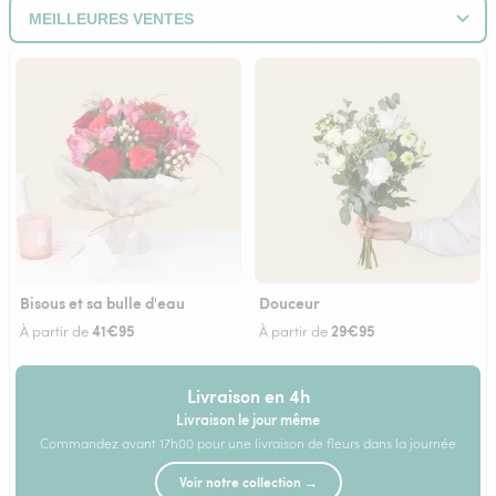
Bisous et sa bulle d'eau
Douceur
41€95
29€95
À partir de
À partir de
Livraison en 4h
Livraison le jour même
Commandez avant 17h00 pour une livraison de fleurs dans la journée
Voir notre collection →