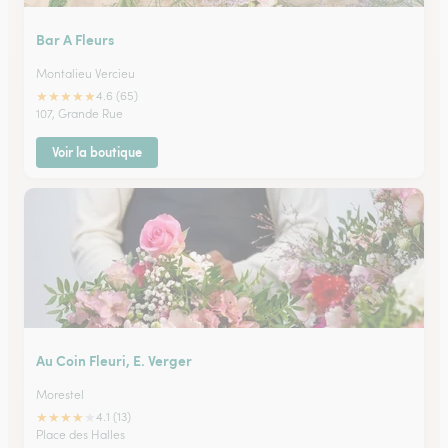
Bar A Fleurs
Montalieu Vercieu
★
★
★
★
★
4.6 (65)
107, Grande Rue
Voir la boutique
Au Coin Fleuri, E. Verger
Morestel
★
★
★
★
★
4.1 (13)
Place des Halles