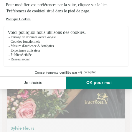
Champs Libres
La Tour du Pin
★
★
★
★
★
4.6 (56)
13, rue de la République
Voir la boutique
Sylvie Fleurs