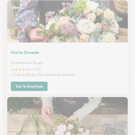
Marie Danede
Amberieu en Bugey
★
★
★
★
★
4.7 (112)
C.Cial du Bugey Rue Alexandre Bérard
Voir la boutique