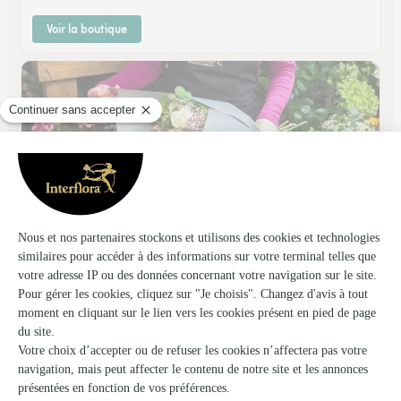
Voir la boutique
La Petite Abeille
Bourgoin Jallieu
★
★
★
★
★
4.7 (108)
33, boulevard de Champaret
Voir la boutique