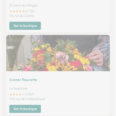
St Genix les Villages
★
★
★
★
★
4.7 (17)
113, rue du Centre
Voir la boutique
Conter Fleurette
La Verpilliere
★
★
★
★
★
4 (107)
770, rue de la République
Voir la boutique