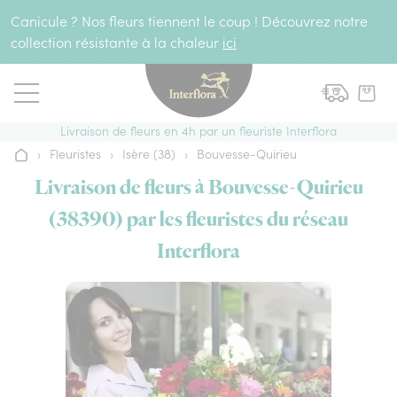
Aller au contenu
Canicule ? Nos fleurs tiennent le coup ! Découvrez notre
collection résistante à la chaleur
ici
Livraison de fleurs en 4h par un fleuriste Interflora
›
Fleuristes
›
Isère (38)
›
Bouvesse-Quirieu
Accueil
Livraison de fleurs à Bouvesse-Quirieu
(38390) par les fleuristes du réseau
Interflora