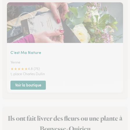
C’est Ma Nature
Yenne
★
★
★
★
★
4.8 (75)
1, place Charles Dullin
Voir la boutique
Ils ont fait livrer des fleurs ou une plante à
Bouvesse-Quirieu