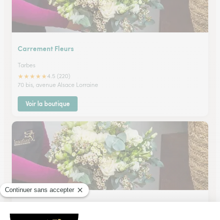
Carrement Fleurs
Tarbes
★
★
★
★
★
4.5 (220)
70 bis, avenue Alsace Lorraine
Voir la boutique
Au Puits Fleuri