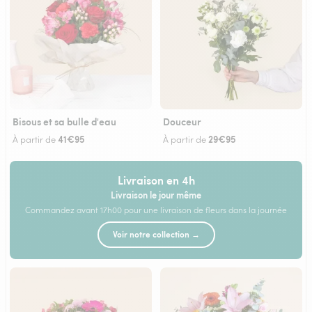
Bisous et sa bulle d'eau
Douceur
41€95
29€95
À partir de
À partir de
Livraison en 4h
Livraison le jour même
Commandez avant 17h00 pour une livraison de fleurs dans la journée
Voir notre collection →