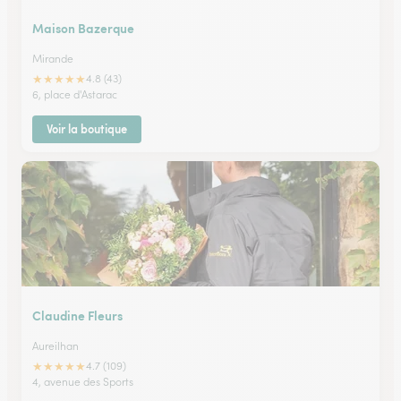
Maison Bazerque
Mirande
★
★
★
★
★
4.8 (43)
6, place d'Astarac
Voir la boutique
Claudine Fleurs
Aureilhan
★
★
★
★
★
4.7 (109)
4, avenue des Sports