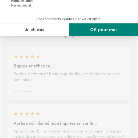
Ils ont fait livrer des fleurs ou une plante à
Lapeyre
★
★
★
★
★
Rapide et efficace
Rapide et efficace ! beaucoup de choix et d'options pour un
petit plus !
30/05/2026
★
★
★
★
★
Après avoir donné mon impression sur le…
Après avoir donné mon impression sur le bouquet livré pour
la fête des mères et reçu tout défraîchi. Interflora a été réactif