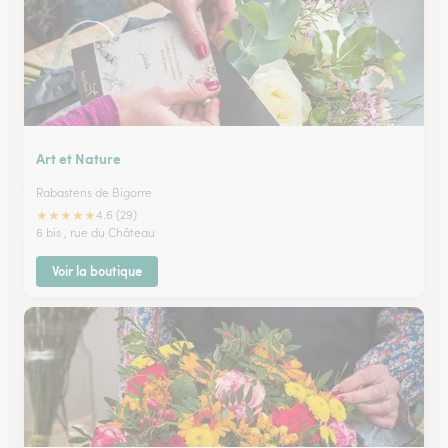
Art et Nature
Rabastens de Bigorre
★
★
★
★
★
4.6 (29)
6 bis , rue du Château
Voir la boutique