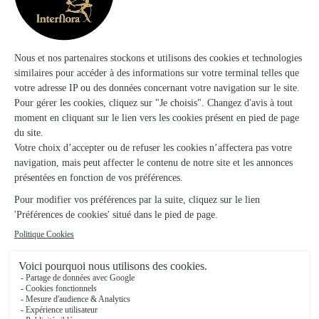
Lannemezan
★
★
★
★
★
4.6 (25)
36, rue Victor-Hugo
Voir la boutique
Au Puits Fleuri
Masseube
★
★
★
★
★
4 (20)
10, rue Général de Gaulle
Voir la boutique