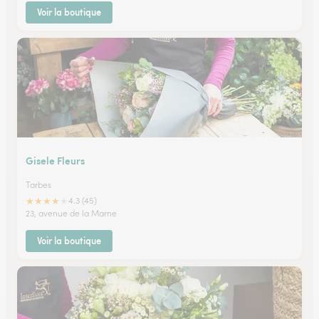
Voir la boutique
Gisele Fleurs
Tarbes
★
★
★
★
★
4.3 (45)
23, avenue de la Marne
Voir la boutique