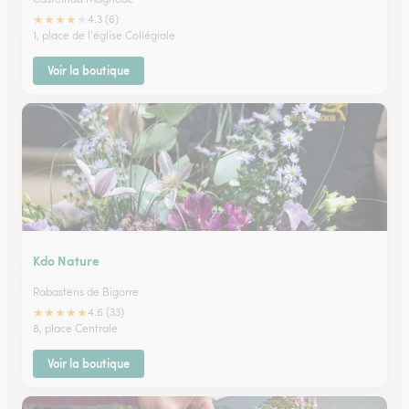
★
★
★
★
★
4.3 (6)
1, place de l'église Collégiale
Voir la boutique
Kdo Nature
Rabastens de Bigorre
★
★
★
★
★
4.6 (33)
8, place Centrale
Voir la boutique