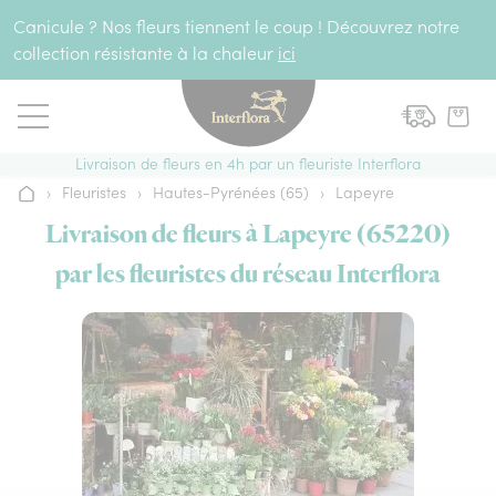
Aller au contenu
Canicule ? Nos fleurs tiennent le coup ! Découvrez notre
collection résistante à la chaleur
ici
Livraison de fleurs en 4h par un fleuriste Interflora
›
Fleuristes
›
Hautes-Pyrénées (65)
›
Lapeyre
Accueil
Livraison de fleurs à Lapeyre (65220)
par les fleuristes du réseau Interflora