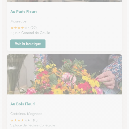
Au Puits Fleuri
Masseube
★
★
★
★
★
4 (20)
10, rue Général de Gaulle
Voir la boutique
Au Bois Fleuri
Castelnau Magnoac
★
★
★
★
★
4.3 (6)
1, place de l'église Collégiale