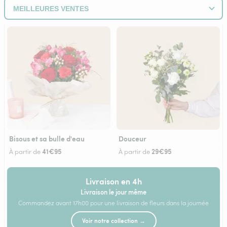
Bisous et sa bulle d'eau
Douceur
41€95
29€95
À partir de
À partir de
Livraison en 4h
Livraison le jour même
Commandez avant 17h00 pour une livraison de fleurs dans la journée
Voir notre collection →