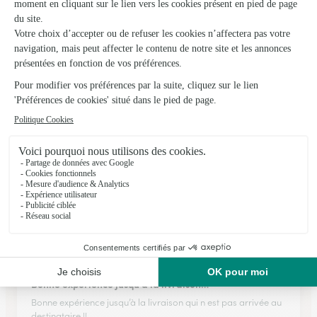
★
★
★
★
★
Après une relance à votre service je…
Après une relance à votre service je suis satisfait
18/04/2026
★
★
★
★
★
Très simple
Très simple. Efficace. Bien détaillé.
27/02/2026
★
★
★
★
★
Bonne expérience jusqu’à la livraison…
Bonne expérience jusqu’à la livraison qui n est pas arrivée au
destinataire !!