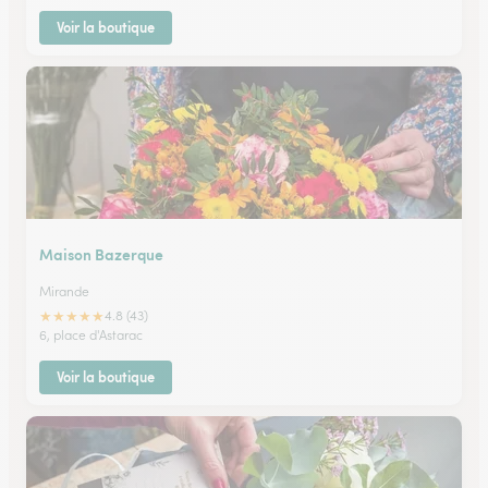
Voir la boutique
Maison Bazerque
Mirande
★
★
★
★
★
4.8 (43)
6, place d'Astarac
Voir la boutique