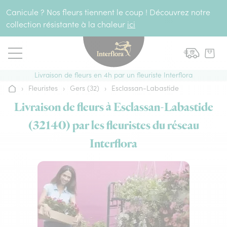
Aller au contenu
Canicule ? Nos fleurs tiennent le coup ! Découvrez notre
collection résistante à la chaleur
ici
Livraison de fleurs en 4h par un fleuriste Interflora
›
Fleuristes
›
Gers (32)
›
Esclassan-Labastide
Accueil
Livraison de fleurs à Esclassan-Labastide
(32140) par les fleuristes du réseau
Interflora