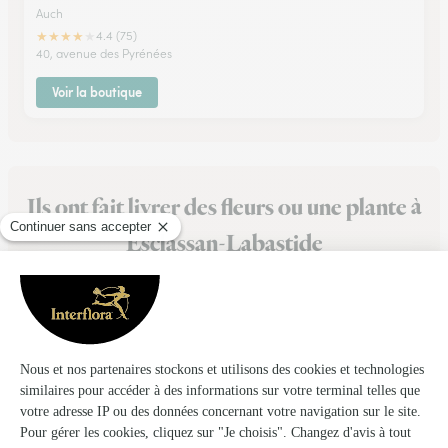
Auch
★
★
★
★
★
4.4 (75)
40, avenue des Pyrénées
Voir la boutique
Ils ont fait livrer des fleurs ou une plante à
Esclassan-Labastide
★
★
★
★
★
Top ;)
Top ;) , navigation au top ! Belle journée, Romain
28/02/2026