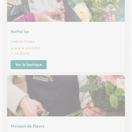
Natha’lys
L'isle en Dodon
★
★
★
★
★
4.6 (51)
7, rue Droite
Voir la boutique
Moisson de Fleurs