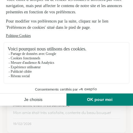
Livraison bien effectué dans les delais
Livraison bien effectué dans les delais
05/03/2026
★
★
★
★
★
Très bien
Rapide et intuitif
06/12/2025
★
★
★
★
★
Mon amie était très satisfaite
Mon amie était très satisfaite, contente du beau bouquet
19/02/2026