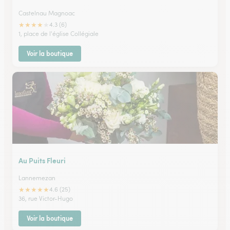
Castelnau Magnoac
★
★
★
★
★
4.3 (6)
1, place de l'église Collégiale
Voir la boutique
Au Puits Fleuri
Lannemezan
★
★
★
★
★
4.6 (25)
36, rue Victor-Hugo
Voir la boutique