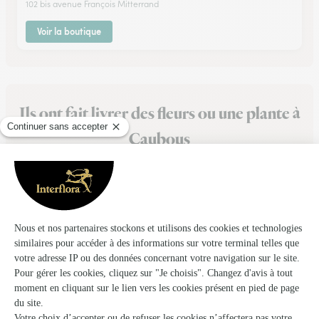
102 bis avenue François Mitterrand
Voir la boutique
Ils ont fait livrer des fleurs ou une plante à
Caubous
★
★
★
★
★
Un cadeau
Un cadeau, Une prestation Tout était au rdv Merci
16/07/2026
★
★
★
★
★