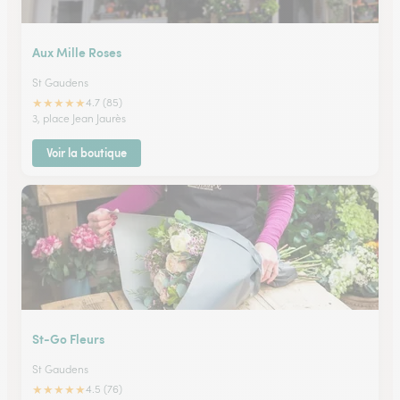
Aux Mille Roses
St Gaudens
★
★
★
★
★
4.7 (85)
3, place Jean Jaurès
Voir la boutique
St-Go Fleurs
St Gaudens
★
★
★
★
★
4.5 (76)