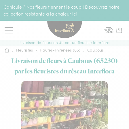
Aller au contenu
Canicule ? Nos fleurs tiennent le coup ! Découvrez notre
collection résistante à la chaleur
ici
Livraison de fleurs en 4h par un fleuriste Interflora
›
Fleuristes
›
Hautes-Pyrénées (65)
›
Caubous
Accueil
Livraison de fleurs à Caubous (65230)
par les fleuristes du réseau Interflora