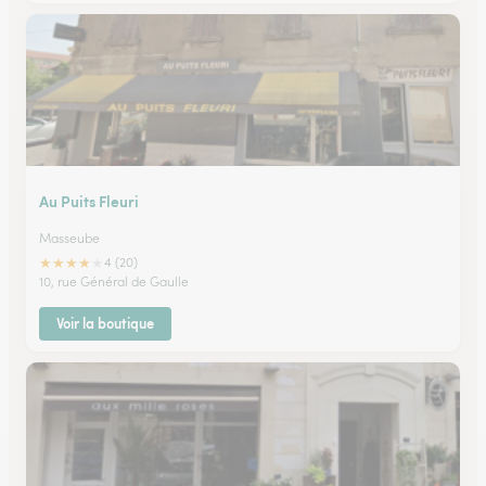
Au Puits Fleuri
Masseube
★
★
★
★
★
4 (20)
10, rue Général de Gaulle
Voir la boutique