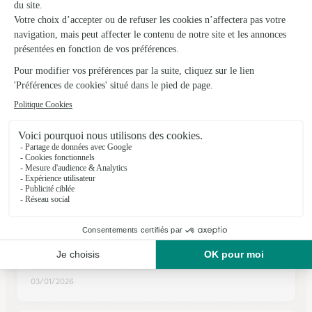
St Gaudens
★
★
★
★
★
4.5 (76)
102 bis avenue François Mitterrand
Voir la boutique
Ils ont fait livrer des fleurs ou une plante à
Galez
★
★
★
★
★
J'ai aimé le coup de téléphone avant …
J'ai aimé le coup de téléphone avant la livraison .
03/01/2026