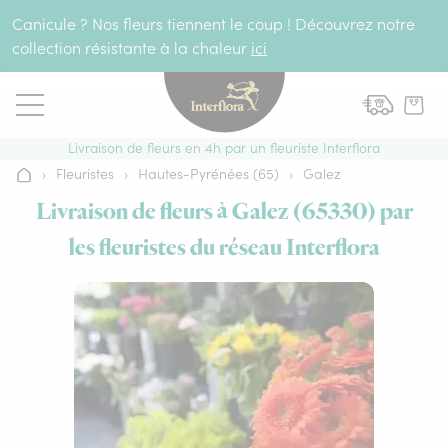
Aller au contenu
Canicule ? Nos fleurs tiennent le coup ! Découvrez notre
collection résistante à la chaleur
ici
Livraison de fleurs en 4h par un fleuriste Interflora
›
Fleuristes
›
Hautes-Pyrénées (65)
›
Galez
Accueil
Livraison de fleurs à Galez (65330) par
les fleuristes du réseau Interflora