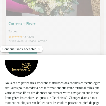
Carrement Fleurs
Tarbes
★
★
★
★
★
4.5 (220)
70 bis, avenue Alsace Lorraine
Voir la boutique
St-Go Fleurs