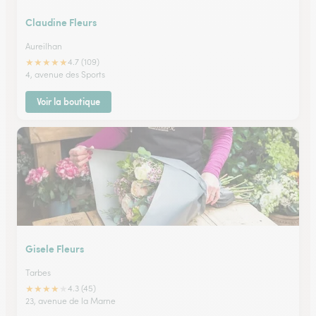
Claudine Fleurs
Aureilhan
★
★
★
★
★
4.7 (109)
4, avenue des Sports
Voir la boutique
Gisele Fleurs
Tarbes
★
★
★
★
★
4.3 (45)
23, avenue de la Marne