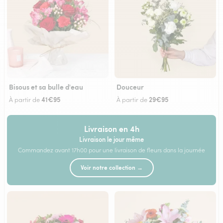
Bisous et sa bulle d'eau
Douceur
41€95
29€95
À partir de
À partir de
Livraison en 4h
Livraison le jour même
Commandez avant 17h00 pour une livraison de fleurs dans la journée
Voir notre collection →