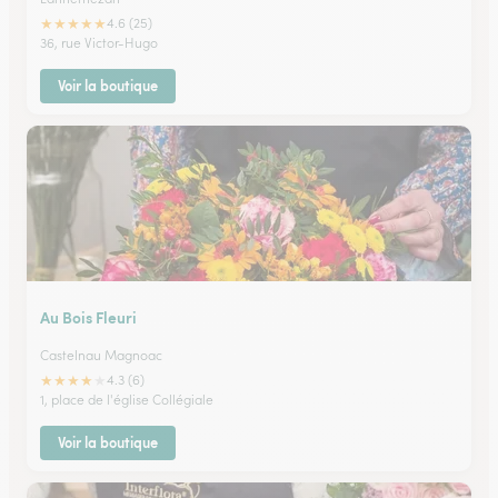
★
★
★
★
★
4.6 (25)
36, rue Victor-Hugo
Voir la boutique
Au Bois Fleuri
Castelnau Magnoac
★
★
★
★
★
4.3 (6)
1, place de l'église Collégiale
Voir la boutique