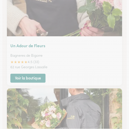
Un Adour de Fleurs
Bagneres de Bigorre
★
★
★
★
★
4.5 (33)
62 rue Georges Lassalle
Voir la boutique