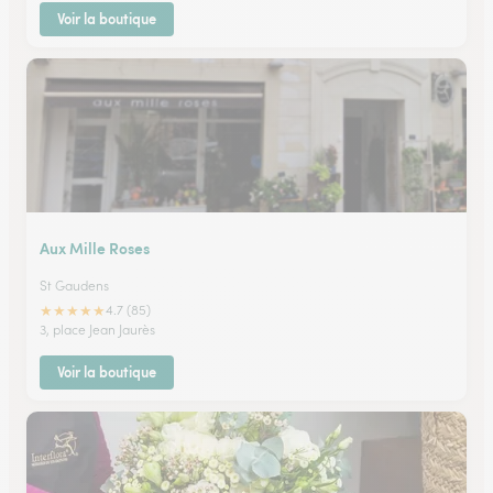
Voir la boutique
Aux Mille Roses
St Gaudens
★
★
★
★
★
4.7 (85)
3, place Jean Jaurès
Voir la boutique