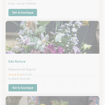
6 bis , rue du Château
Voir la boutique
Kdo Nature
Rabastens de Bigorre
★
★
★
★
★
4.6 (33)
8, place Centrale
Voir la boutique