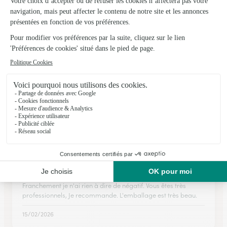
Tout s'est bien passé: beauté du bouquet, livraison comme
annoncé.
19/05/2026
★
★
★
★
★
Impeccable
Rapide et intuitif
14/03/2026
★
★
★
★
★
Je recommande vivement
Franchement je n'ai rien à dire de négatif. Vous êtes très
professionnels, Je recommande. L'emballage est très beau.
15/02/2026