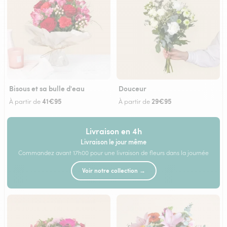
Bisous et sa bulle d'eau
Douceur
41€95
29€95
À partir de
À partir de
Livraison en 4h
Livraison le jour même
Commandez avant 17h00 pour une livraison de fleurs dans la journée
Voir notre collection →