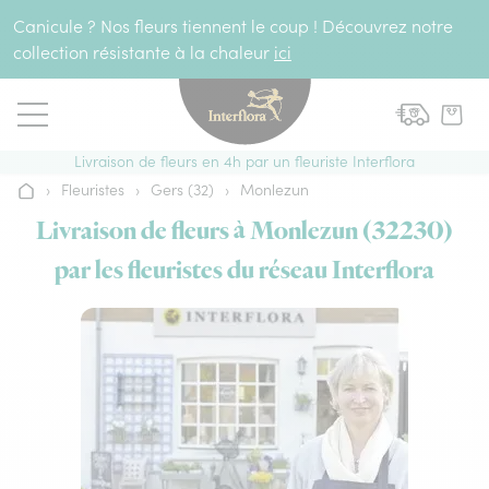
Aller au contenu
Canicule ? Nos fleurs tiennent le coup ! Découvrez notre
collection résistante à la chaleur
ici
Livraison de fleurs en 4h par un fleuriste Interflora
›
Fleuristes
›
Gers (32)
›
Monlezun
Accueil
Livraison de fleurs à Monlezun (32230)
par les fleuristes du réseau Interflora