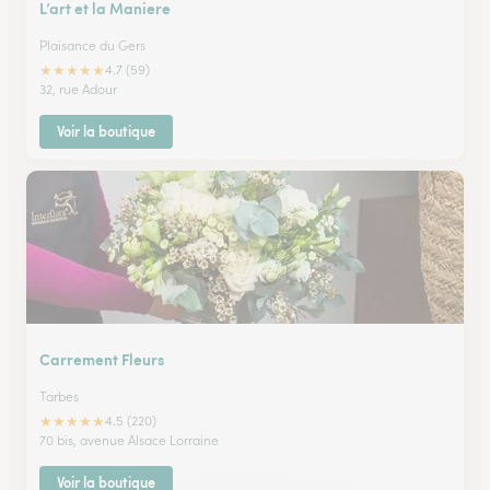
L’art et la Maniere
Plaisance du Gers
★
★
★
★
★
4.7 (59)
32, rue Adour
Voir la boutique
Carrement Fleurs
Tarbes
★
★
★
★
★
4.5 (220)
70 bis, avenue Alsace Lorraine
Voir la boutique