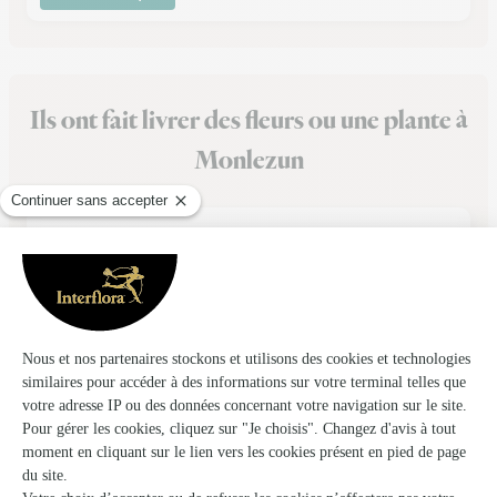
Ils ont fait livrer des fleurs ou une plante à
Monlezun
★
★
★
★
★
Cadeau Anniversaire
Super service, commande et livraison c'est très bien passé. Je
recommande
11/03/2026
★
★
★
★
★
Tout s'est bien passé