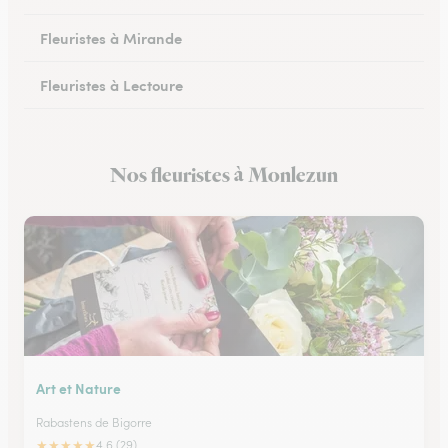
Fleuristes à Mirande
Fleuristes à Lectoure
Fleuristes à Masseube
Nos fleuristes à Monlezun
Fleuristes à Saint-Clar
Art et Nature
Rabastens de Bigorre
★
★
★
★
★
4.6 (29)