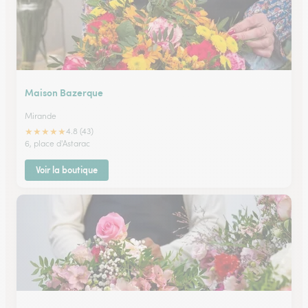
Maison Bazerque
Mirande
★
★
★
★
★
4.8 (43)
6, place d'Astarac
Voir la boutique