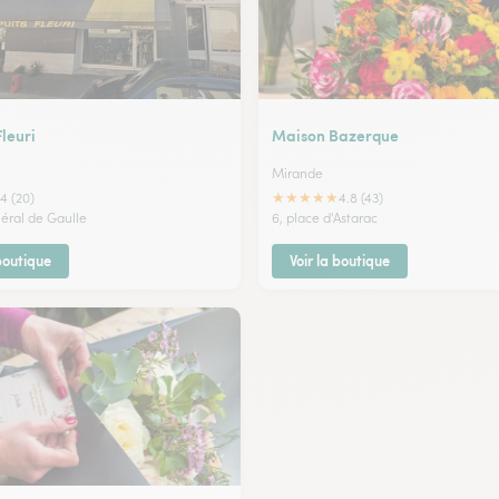
Fleuri
Maison Bazerque
Mirande
★
★
★
★
★
4 (20)
4.8 (43)
néral de Gaulle
6, place d'Astarac
 boutique
Voir la boutique