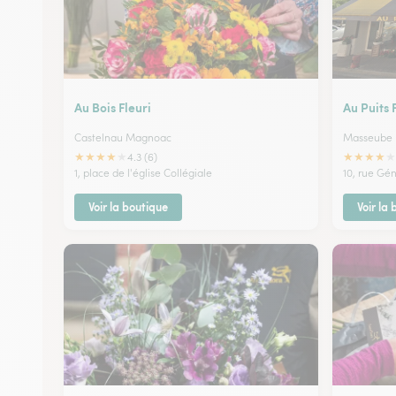
Au Bois Fleuri
Au Puits 
Castelnau Magnoac
Masseube
★
★
★
★
★
★
★
★
★
★
4.3 (6)
1, place de l'église Collégiale
10, rue Gé
Voir la boutique
Voir la