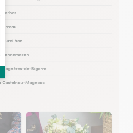
 à Tarbes
 à Arreau
 à Aureilhan
s à Lannemezan
 à Bagnères-de-Bigorre
s à Castelnau-Magnoac