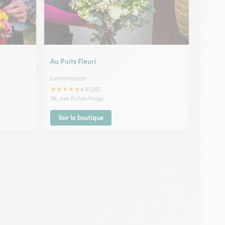
Au Puits Fleuri
Lannemezan
★
★
★
★
★
4.6 (25)
36, rue Victor-Hugo
Voir la boutique