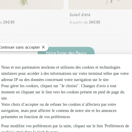
Soleil d'été
29€95
39€95
de
À partir de
Faire livrer des fleurs
 un fleuriste Interflora à Guizerix et dans ses 
Les fleuri
Interflora
Fleuristes
Fleuristes