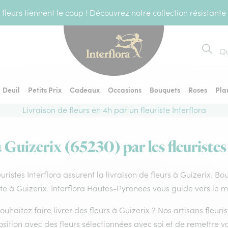
fleurs tiennent le coup ! Découvrez notre collection résistante
Recher
Deuil
Petits Prix
Cadeaux
Occasions
Bouquets
Roses
Pla
Livraison de fleurs en 4h par un fleuriste Interflora
à Guizerix (65230) par les fleuristes
euristes Interflora assurent la livraison de fleurs à Guizerix. B
ste à Guizerix. Interflora Hautes-Pyrenees vous guide vers le m
ouhaitez faire livrer des fleurs à Guizerix ? Nos artisans fleuri
ition avec des fleurs sélectionnées avec soi et de remettre v