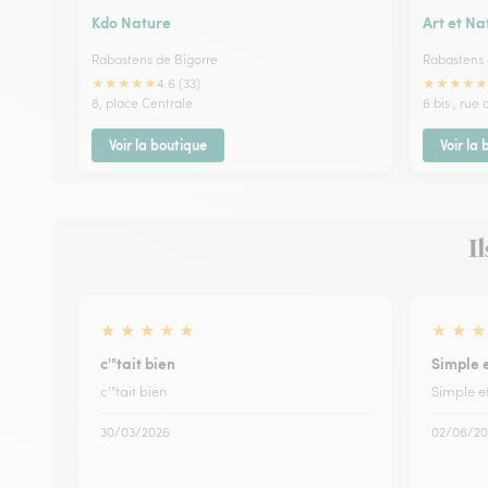
Kdo Nature
Art et Na
Rabastens de Bigorre
Rabastens 
★
★
★
★
★
★
★
★
★
★
4.6 (33)
8, place Centrale
6 bis , rue
Voir la boutique
Voir la
Il
★
★
★
★
★
★
★
★
c'"tait bien
Simple e
c'"tait bien
Simple et
30/03/2026
02/06/20