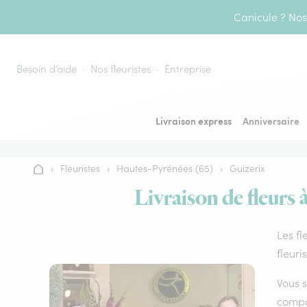
Aller au contenu
Canicule ? Nos 
Besoin d’aide
Nos fleuristes
Entreprise
Livraison express
Anniversaire
›
Fleuristes
›
Hautes-Pyrénées (65)
›
Guizerix
Accueil
Livraison de fleurs 
Les fl
fleuri
Vous s
compos