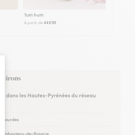
Tutti frutti
44€95
À partir de
environs
stes dans les Hautes-Pyrénées du réseau
 à Lourdes
 à Rabastens-de-Bigorre