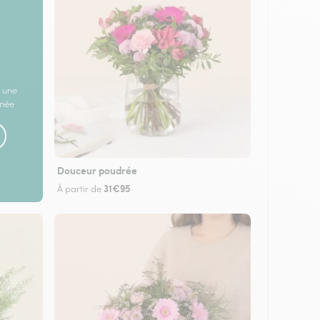
 une
rnée
Douceur poudrée
31€95
À partir de