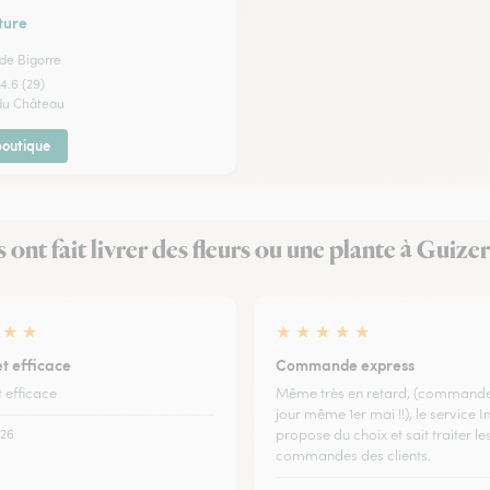
ture
de Bigorre
4.6 (29)
 du Château
 boutique
s ont fait livrer des fleurs ou une plante à Guize
★
★
★
★
★
★
★
t efficace
Commande express
 efficace
Même très en retard, (commande
jour même 1er mai !!), le service I
26
propose du choix et sait traiter le
commandes des clients.