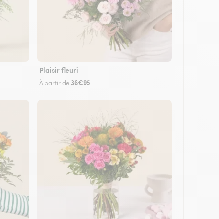
Plaisir fleuri
36€95
À partir de