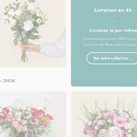
Livraison en 4h
—
Livraison le jour même
Commandez avant 17h00 pour
livraison de fleurs dans la jou
Voir notre collection →
29€95
de