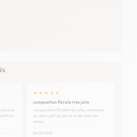
rix
★
★
★
★
★
composition florale très jolie
 pour le
composition florale très jolie, conforme
nterflora
au descriptif du site et livrée dans les
s
delais
04/07/2026