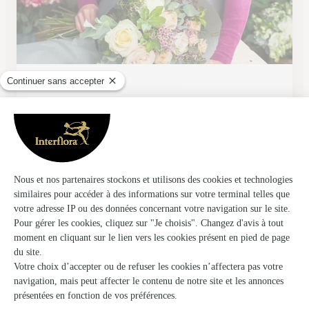
Aure Fleurs
Arreau
★
★
★
★
★
4.6 (39)
6, place Monument
Voir la boutique
Ils ont fait livrer des fleurs ou une plante à
Houeydets