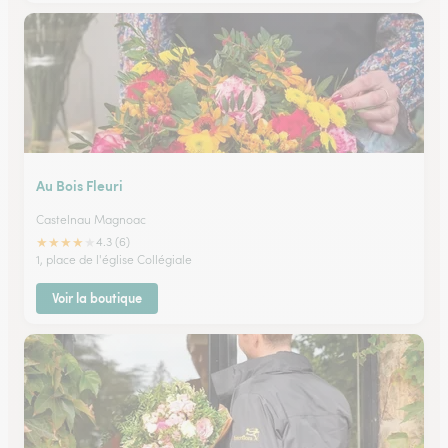
Au Bois Fleuri
Castelnau Magnoac
★
★
★
★
★
4.3 (6)
1, place de l'église Collégiale
Voir la boutique