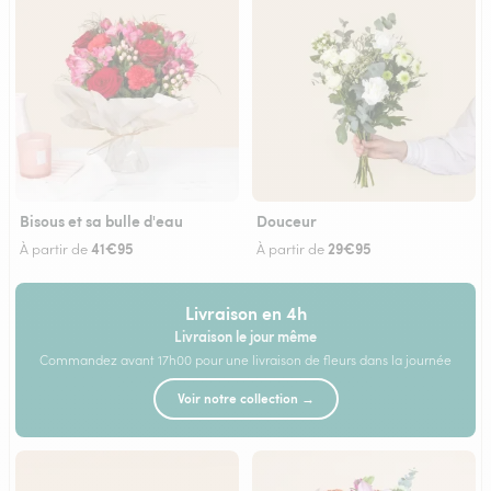
Bisous et sa bulle d'eau
Douceur
41€95
29€95
À partir de
À partir de
Livraison en 4h
Livraison le jour même
Commandez avant 17h00 pour une livraison de fleurs dans la journée
Voir notre collection →