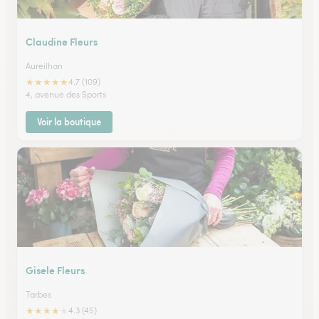
Claudine Fleurs
Aureilhan
★
★
★
★
★
4.7 (109)
4, avenue des Sports
Voir la boutique
Gisele Fleurs
Tarbes
★
★
★
★
★
4.3 (45)