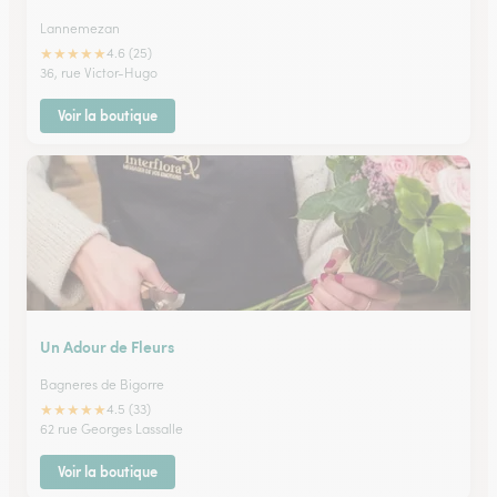
Lannemezan
★
★
★
★
★
4.6 (25)
36, rue Victor-Hugo
Voir la boutique
Un Adour de Fleurs
Bagneres de Bigorre
★
★
★
★
★
4.5 (33)
62 rue Georges Lassalle
Voir la boutique