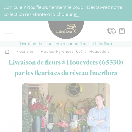
Aller au contenu
Canicule ? Nos fleurs tiennent le coup ! Découvrez notre
collection résistante à la chaleur
ici
Livraison de fleurs en 4h par un fleuriste Interflora
›
Fleuristes
›
Hautes-Pyrénées (65)
›
Houeydets
Accueil
Livraison de fleurs à Houeydets (65330)
par les fleuristes du réseau Interflora