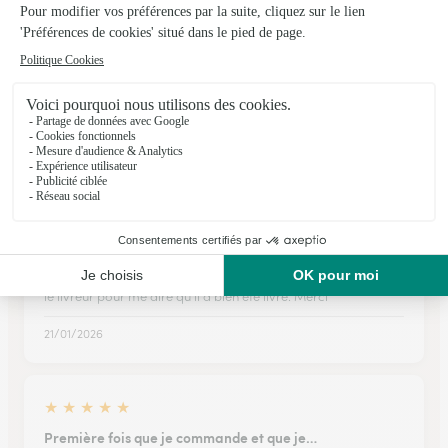
★
★
★
★
★
Madame la fleuriste m a connectée et…
Madame la fleuriste m a connectée et magre la difficulté de
la livraison (au bout d un chemin et très éloigné du village)
celle ci c est effectuée Bravo interflora
07/06/2026
★
★
★
★
★
Le bouquet offert etait magnifique
Le bouquet offert etait magnifique. J'ai aimé être appelé par
le livreur pour me dire qu'il a bien été livré. Merci
21/01/2026
★
★
★
★
★
Première fois que je commande et que je…