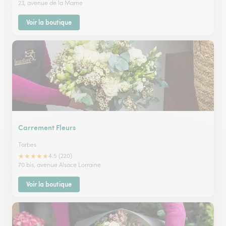
23, avenue de la Marne
Voir la boutique
Carrement Fleurs
Tarbes
★
★
★
★
★
4.5 (220)
70 bis, avenue Alsace Lorraine
Voir la boutique