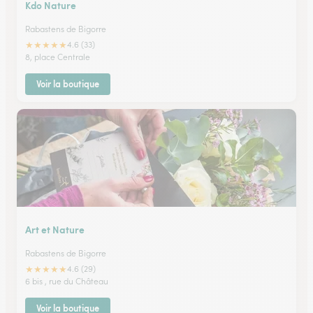
Kdo Nature
Rabastens de Bigorre
★
★
★
★
★
4.6 (33)
8, place Centrale
Voir la boutique
Art et Nature
Rabastens de Bigorre
★
★
★
★
★
4.6 (29)
6 bis , rue du Château
Voir la boutique