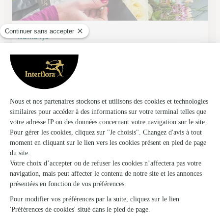
Natha’lys
L'isle en Dodon
★
★
★
★
★
4.6 (51)
7, rue Droite
Voir la boutique
Ils ont fait livrer des fleurs ou une plante à
Saint-Ost
★
★
★
★
★
site