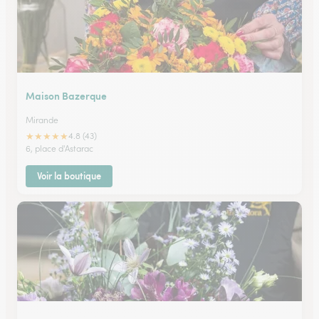
Maison Bazerque
Mirande
★
★
★
★
★
4.8 (43)
6, place d'Astarac
Voir la boutique