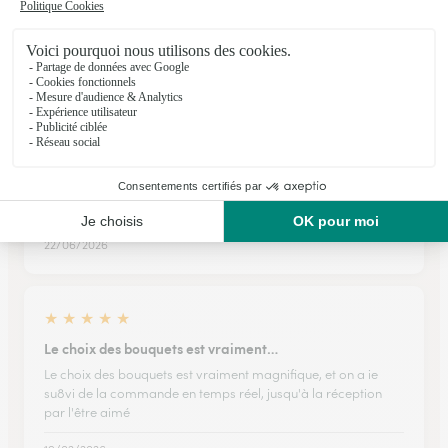
le site s'est amélioré et il était temps :)
12/05/2026
★
★
★
★
★
Vous avez été ponctuel
Vous avez été ponctuel, le produit correspondait à ce que j'ai
commandé Très professionnel
22/06/2026
★
★
★
★
★
Le choix des bouquets est vraiment…
Le choix des bouquets est vraiment magnifique, et on a ie
su8vi de la commande en temps réel, jusqu'à la réception
par l'être aimé