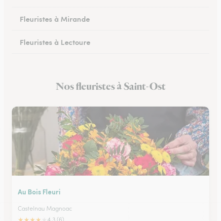
Fleuristes à Mirande
Fleuristes à Lectoure
Fleuristes à Masseube
Nos fleuristes à Saint-Ost
Fleuristes à Saint-Clar
Au Bois Fleuri
Castelnau Magnoac
★
★
★
★
★
4.3 (6)