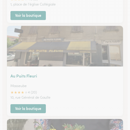
1, place de l'église Collégiale
Voir la boutique
Au Puits Fleuri
Masseube
★
★
★
★
★
4 (20)
10, rue Général de Gaulle
Voir la boutique