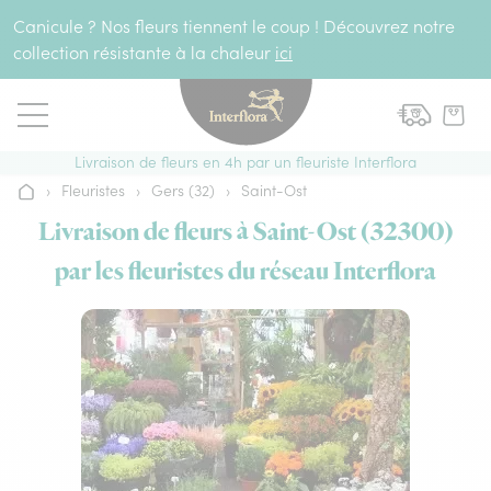
Aller au contenu
Canicule ? Nos fleurs tiennent le coup ! Découvrez notre
collection résistante à la chaleur
ici
Livraison de fleurs en 4h par un fleuriste Interflora
›
Fleuristes
›
Gers (32)
›
Saint-Ost
Accueil
Livraison de fleurs à Saint-Ost (32300)
par les fleuristes du réseau Interflora