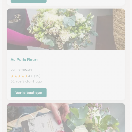
Au Puits Fleuri
Lannemezan
★
★
★
★
★
4.6 (25)
36, rue Victor-Hugo
Voir la boutique