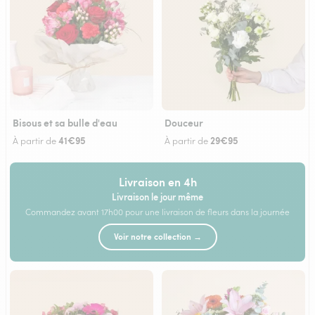
Bisous et sa bulle d'eau
Douceur
41€95
29€95
À partir de
À partir de
Livraison en 4h
Livraison le jour même
Commandez avant 17h00 pour une livraison de fleurs dans la journée
Voir notre collection →