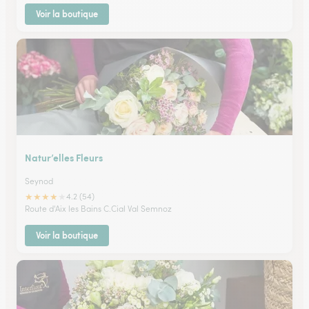
Voir la boutique
Natur’elles Fleurs
Seynod
★
★
★
★
★
4.2 (54)
Route d'Aix les Bains C.Cial Val Semnoz
Voir la boutique