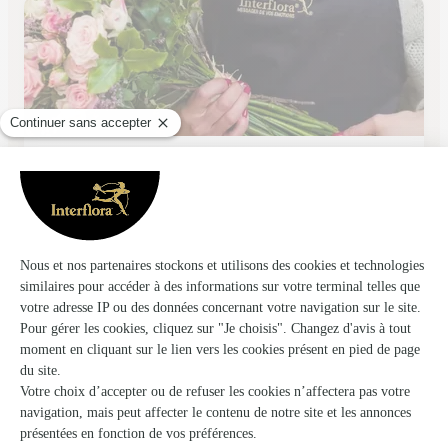
Atelier du Fleuriste
Annecy
★
★
★
★
★
4.2 (49)
11, rue de la République
Voir la boutique