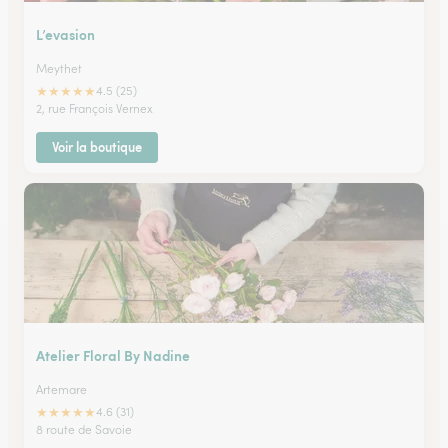
L’evasion
Meythet
★
★
★
★
★
4.5 (25)
2, rue François Vernex
Voir la boutique
Atelier Floral By Nadine
Artemare
★
★
★
★
★
4.6 (31)
8 route de Savoie