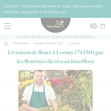
Aller au contenu
Canicule ? Nos fleurs tiennent le coup ! Découvrez notre
collection résistante à la chaleur
ici
Livraison de fleurs en 4h par un fleuriste Interflora
›
Fleuristes
›
Haute-Savoie (74)
›
Lornay
Accueil
Livraison de fleurs à Lornay (74150) par
les fleuristes du réseau Interflora