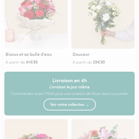
Bisous et sa bulle d'eau
Douceur
41€95
29€95
À partir de
À partir de
Livraison en 4h
Livraison le jour même
Commandez avant 17h00 pour une livraison de fleurs dans la journée
Voir notre collection →