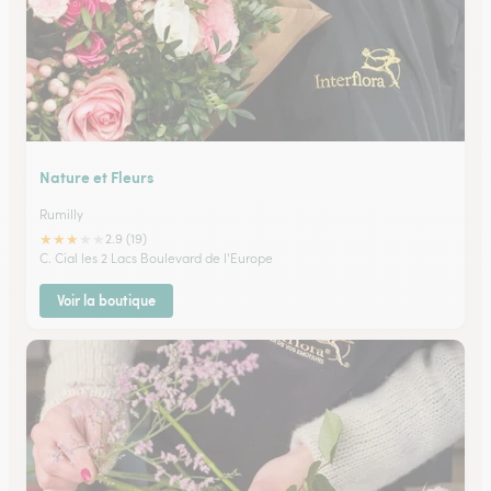
Nature et Fleurs
Rumilly
★
★
★
★
★
2.9 (19)
C. Cial les 2 Lacs Boulevard de l'Europe
Voir la boutique