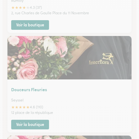
Rumilly
★
★
★
★
★
4.3 (37)
2, rue Charles de Gaulle Place du 11 Novembre
Voir la boutique
Douceurs Fleuries
Seyssel
★
★
★
★
★
4.6 (110)
12 place de la république
Voir la boutique