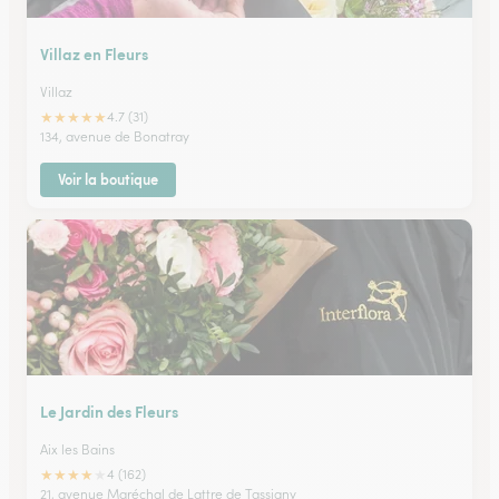
Villaz en Fleurs
Villaz
★
★
★
★
★
4.7 (31)
134, avenue de Bonatray
Voir la boutique
Le Jardin des Fleurs
Aix les Bains
★
★
★
★
★
4 (162)
21, avenue Maréchal de Lattre de Tassigny