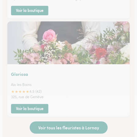
Voir la boutique
Gloriosa
Aix les Bains
★
★
★
★
★
4.5 (42)
325, rue de Genève
Voir la boutique
Voir tous les fleuristes à Lornay