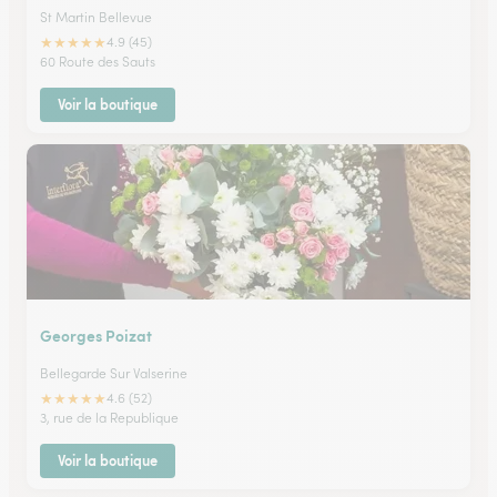
St Martin Bellevue
★
★
★
★
★
4.9 (45)
60 Route des Sauts
Voir la boutique
Georges Poizat
Bellegarde Sur Valserine
★
★
★
★
★
4.6 (52)
3, rue de la Republique
Voir la boutique