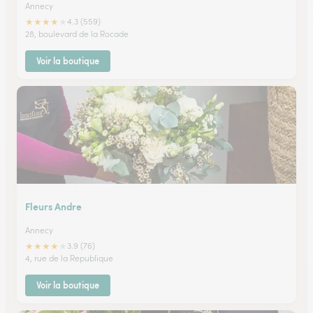
Annecy
★
★
★
★
★
4.3 (559)
28, boulevard de la Rocade
Voir la boutique
Fleurs Andre
Annecy
★
★
★
★
★
3.9 (76)
4, rue de la Republique
Voir la boutique