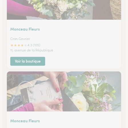
Monceau Fleurs
Cran Gevrier
★
★
★
★
★
4.3 (105)
11, avenue de la République
Voir la boutique
Monceau Fleurs