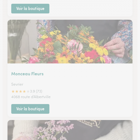
Voir la boutique
Monceau Fleurs
Sevrier
★
★
★
★
★
3.9 (73)
4068 route d'Albertville
Voir la boutique