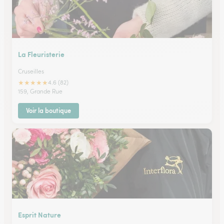
La Fleuristerie
Cruseilles
★
★
★
★
★
4.6 (82)
159, Grande Rue
Voir la boutique
Esprit Nature