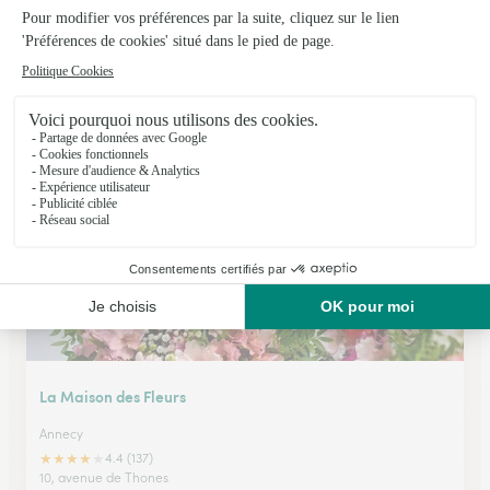
Monceau Fleurs
Pringy
★
★
★
★
★
4.2 (169)
251, route d'Annecy
Voir la boutique
La Maison des Fleurs
Annecy
★
★
★
★
★
4.4 (137)
10, avenue de Thones