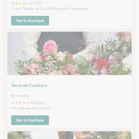
★
★
★
★
★
4.3 (37)
2, rue Charles de Gaulle Place du 11 Novembre
Voir la boutique
Terre de Couleurs
Bonneville
★
★
★
★
★
4.6 (166)
163, avenue des Glières
Voir la boutique