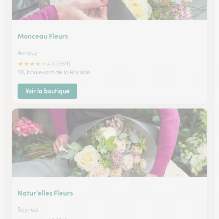
Monceau Fleurs
Annecy
★
★
★
★
★
4.3 (559)
28, boulevard de la Rocade
Voir la boutique
Natur’elles Fleurs
Seynod