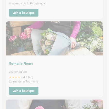
11, avenue de la République
Voir la boutique
Nathalie Fleurs
Veyrier du Lac
★
★
★
★
★
4.2 (46)
22, rue de la Tournette
Voir la boutique