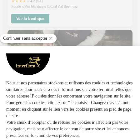
★
★
★
★
★
4.2 (54)
Route d'Aix les Bains C.Cial Val Semnoz
Voir la boutique
Monceau Fleurs
Pringy
★
★
★
★
★
4.2 (169)
251, route d'Annecy
Voir la boutique