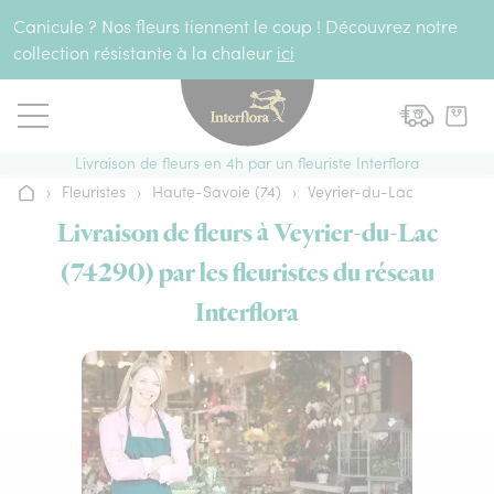
Aller au contenu
Canicule ? Nos fleurs tiennent le coup ! Découvrez notre
collection résistante à la chaleur
ici
Livraison de fleurs en 4h par un fleuriste Interflora
›
Fleuristes
›
Haute-Savoie (74)
›
Veyrier-du-Lac
Accueil
Livraison de fleurs à Veyrier-du-Lac
(74290) par les fleuristes du réseau
Interflora