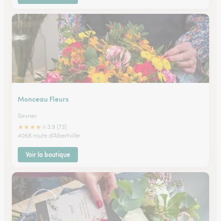
Monceau Fleurs
Sevrier
★
★
★
★
★
3.9 (73)
4068 route d'Albertville
Voir la boutique