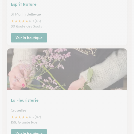
Esprit Nature
St Martin Bellevue
★
★
★
★
★
4.9 (45)
60 Route des Sauts
Voir la boutique
La Fleuristerie
Cruseilles
★
★
★
★
★
4.6 (82)
159, Grande Rue
Voir la boutique