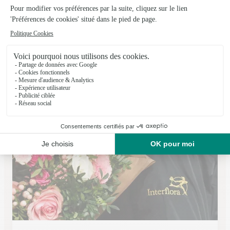
Villaz en Fleurs
Villaz
★
★
★
★
★
4.7 (31)
134, avenue de Bonatray
Voir la boutique