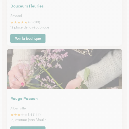
Douceurs Fleuries
Seyssel
★
★
★
★
★
4.6 (110)
12 place de la république
Voir la boutique
Rouge Passion
Albertville
★
★
★
★
★
3.4 (144)
15, avenue Jean Moulin