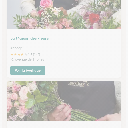
La Maison des Fleurs
Annecy
★
★
★
★
★
4.4 (137)
10, avenue de Thones
Voir la boutique