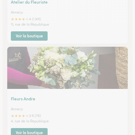
Atelier du Fleuriste
Annecy
★
★
★
★
★
4.2 (49)
11, rue de la République
Voir la boutique
Fleurs Andre
Annecy
★
★
★
★
★
3.9 (76)
4, rue de la Republique
Voir la boutique