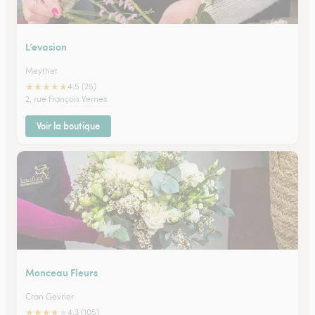
L’evasion
Meythet
★
★
★
★
★
4.5 (25)
2, rue François Vernex
Voir la boutique
Monceau Fleurs
Cran Gevrier
★
★
★
★
★
4.3 (105)