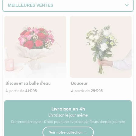
Bisous et sa bulle d'eau
Douceur
41€95
29€95
À partir de
À partir de
Livraison en 4h
Livraison le jour même
Commandez avant 17h00 pour une livraison de fleurs dans la journée
Voir notre collection →