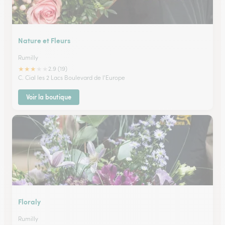
Nature et Fleurs
Rumilly
★
★
★
★
★
2.9 (19)
C. Cial les 2 Lacs Boulevard de l'Europe
Voir la boutique
Floraly
Rumilly