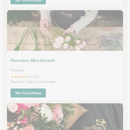
Fleurazur, Abry Durand
Faverges
★
★
★
★
★
4.7 (52)
Place de l'Eglise, Les Arcades
Voir la boutique