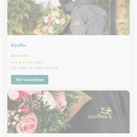
Elyaflor
Bonneville
★
★
★
★
★
4.4 (35)
222, Place de l'Hôtel de Ville
Voir la boutique