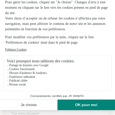
Fleurs et Decoration
Chatillon en Michaille
★
★
★
★
★
4.5 (28)
662 Rue Aimé Bonneville
Voir la boutique
Ils ont fait livrer des fleurs ou une plante à
Plateau d’Hauteville
★
★
★
★
★
Tres beau bouquet
Tres beau bouquet