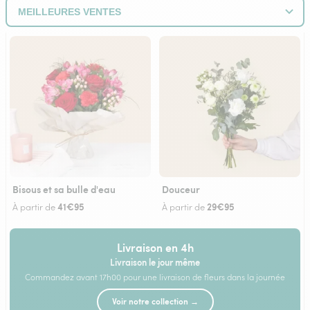
Bisous et sa bulle d'eau
Douceur
41€95
29€95
À partir de
À partir de
Livraison en 4h
Livraison le jour même
Commandez avant 17h00 pour une livraison de fleurs dans la journée
Voir notre collection →