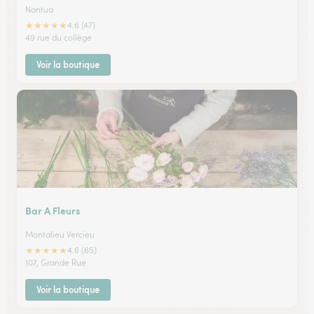
Nantua
★
★
★
★
★
4.6 (47)
49 rue du collège
Voir la boutique
Bar A Fleurs
Montalieu Vercieu
★
★
★
★
★
4.6 (65)
107, Grande Rue
Voir la boutique