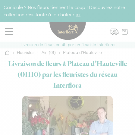
Aller au contenu
Canicule ? Nos fleurs tiennent le coup ! Découvrez notre
collection résistante à la chaleur
ici
Livraison de fleurs en 4h par un fleuriste Interflora
›
Fleuristes
›
Ain (01)
›
Plateau d’Hauteville
Accueil
Livraison de fleurs à Plateau d’Hauteville
(01110) par les fleuristes du réseau
Interflora