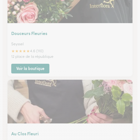
Douceurs Fleuries
Seyssel
★
★
★
★
★
4.6 (110)
12 place de la république
Voir la boutique
Au Clos Fleuri