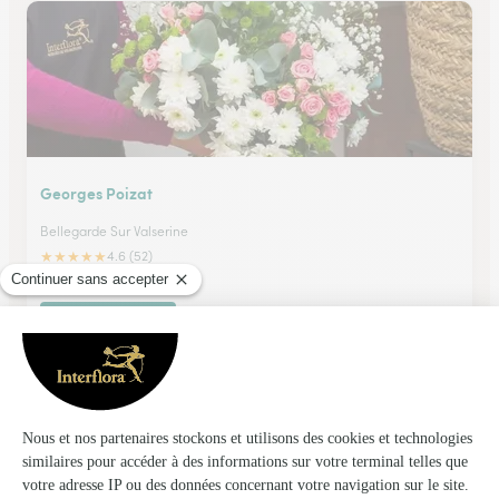
Georges Poizat
Bellegarde Sur Valserine
★
★
★
★
★
4.6 (52)
3, rue de la Republique
Voir la boutique