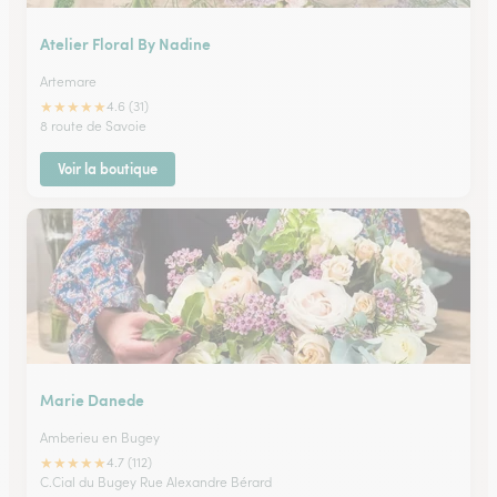
Atelier Floral By Nadine
Artemare
★
★
★
★
★
4.6 (31)
8 route de Savoie
Voir la boutique
Marie Danede
Amberieu en Bugey
★
★
★
★
★
4.7 (112)
C.Cial du Bugey Rue Alexandre Bérard