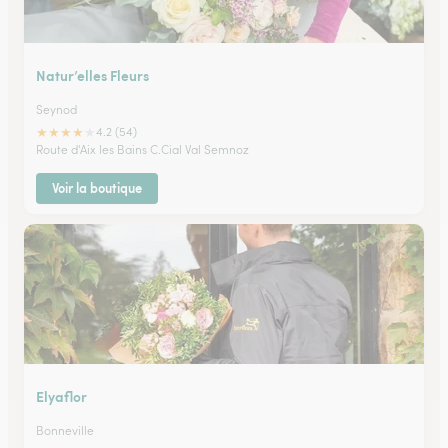
Natur’elles Fleurs
Seynod
★
★
★
★
★
4.2 (54)
Route d'Aix les Bains C.Cial Val Semnoz
Voir la boutique
Elyaflor
Bonneville