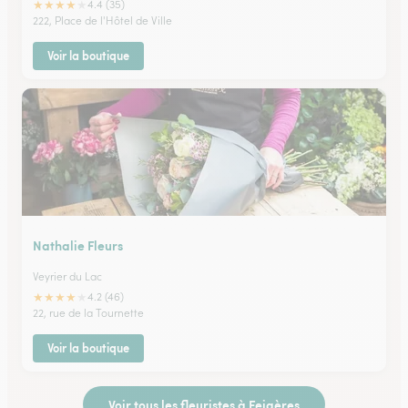
★
★
★
★
★
4.4 (35)
222, Place de l'Hôtel de Ville
Voir la boutique
Nathalie Fleurs
Veyrier du Lac
★
★
★
★
★
4.2 (46)
22, rue de la Tournette
Voir la boutique
Voir tous les fleuristes à Feigères