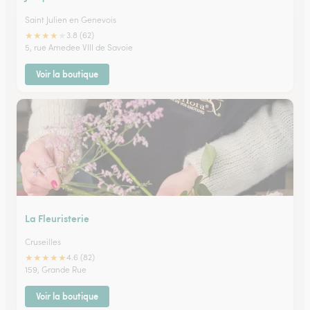
Saint Julien en Genevois
★
★
★
★
★
3.8 (62)
5, rue Amedee VIII de Savoie
Voir la boutique
La Fleuristerie
Cruseilles
★
★
★
★
★
4.6 (82)
159, Grande Rue
Voir la boutique