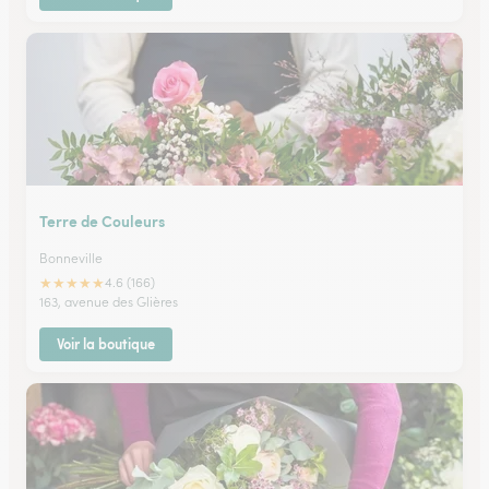
Terre de Couleurs
Bonneville
★
★
★
★
★
4.6 (166)
163, avenue des Glières
Voir la boutique