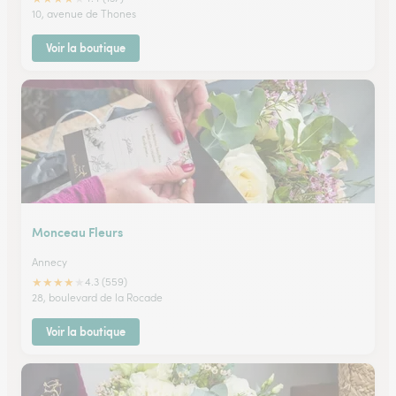
10, avenue de Thones
Voir la boutique
Monceau Fleurs
Annecy
★
★
★
★
★
4.3 (559)
28, boulevard de la Rocade
Voir la boutique