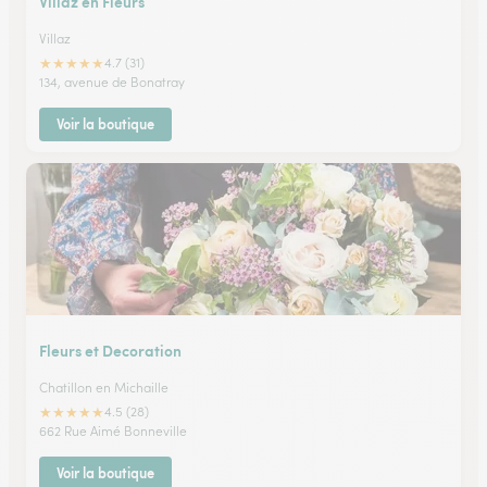
Villaz en Fleurs
Villaz
★
★
★
★
★
4.7 (31)
134, avenue de Bonatray
Voir la boutique
Fleurs et Decoration
Chatillon en Michaille
★
★
★
★
★
4.5 (28)
662 Rue Aimé Bonneville
Voir la boutique