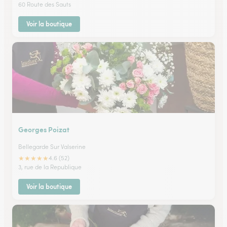
60 Route des Sauts
Voir la boutique
Georges Poizat
Bellegarde Sur Valserine
★
★
★
★
★
4.6 (52)
3, rue de la Republique
Voir la boutique