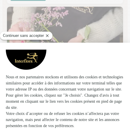
L’evasion
Meythet
★
★
★
★
★
4.5 (25)
2, rue François Vernex
Voir la boutique