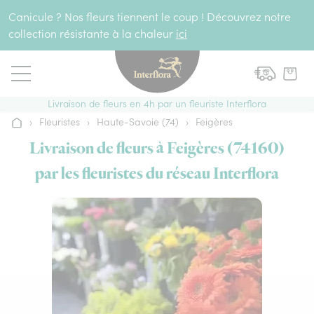
Aller au contenu
Canicule ? Nos fleurs tiennent le coup ! Découvrez notre
collection résistante à la chaleur
ici
Livraison de fleurs en 4h par un fleuriste Interflora
›
Fleuristes
›
Haute-Savoie (74)
›
Feigères
Accueil
Livraison de fleurs à Feigères (74160)
par les fleuristes du réseau Interflora