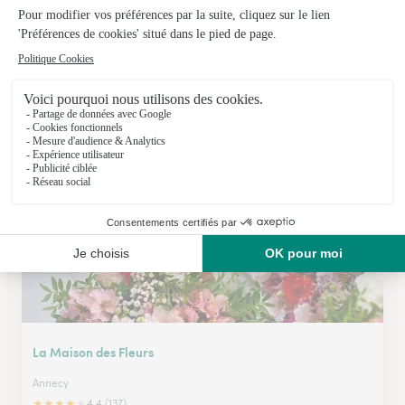
Monceau Fleurs
Cran Gevrier
★
★
★
★
★
4.3 (105)
11, avenue de la République
Voir la boutique
La Maison des Fleurs
Annecy
★
★
★
★
★
4.4 (137)