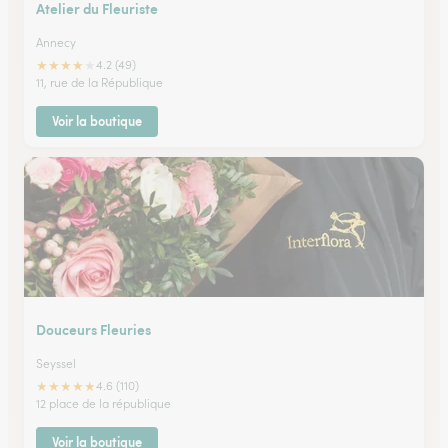
Atelier du Fleuriste
Annecy
★
★
★
★
★
4.2 (49)
11, rue de la République
Voir la boutique
Douceurs Fleuries
Seyssel
★
★
★
★
★
4.6 (110)
12 place de la république
Voir la boutique