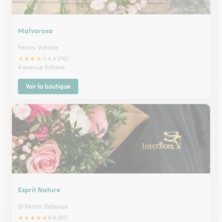
Malvarosa
Ferney Voltaire
★
★
★
★
★
4.4 (76)
4 avenue Voltaire
Voir la boutique
Esprit Nature
St Martin Bellevue
★
★
★
★
★
4.9 (45)