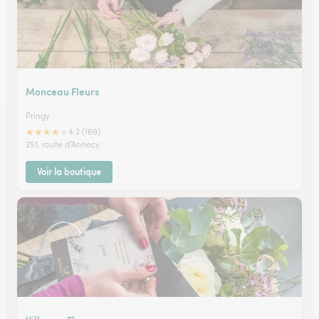
Monceau Fleurs
Pringy
★
★
★
★
★
4.2 (169)
251, route d'Annecy
Voir la boutique