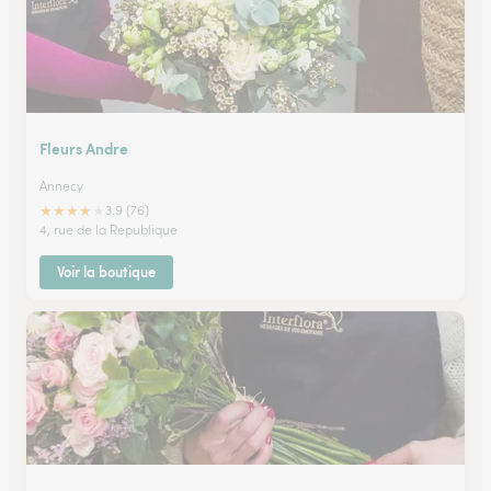
Fleurs Andre
Annecy
★
★
★
★
★
3.9 (76)
4, rue de la Republique
Voir la boutique