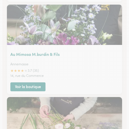
Au Mimosa M.burdin & Fils
Annemasse
★
★
★
★
★
3.7 (35)
14, rue du Commerce
Voir la boutique