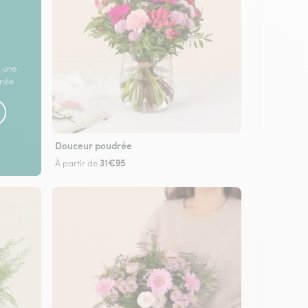
 une
rnée
Douceur poudrée
31€95
À partir de