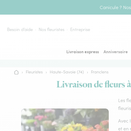
Aller au contenu
Canicule ? Nos 
Besoin d’aide
Nos fleuristes
Entreprise
Livraison express
Anniversaire
›
Fleuristes
›
Haute-Savoie (74)
›
Franclens
Accueil
Livraison de fleurs à
Les fl
fleuri
Avec I
et en