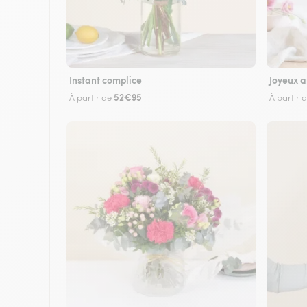
Instant complice
Joyeux a
52€95
À partir de
À partir 