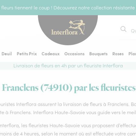
fleurs tiennent le coup ! Découvrez notre collection résistante
Recher
Deuil
Petits Prix
Cadeaux
Occasions
Bouquets
Roses
Pla
Livraison de fleurs en 4h par un fleuriste Interflora
 Franclens (74910) par les fleuriste
euristes Interflora assurent la livraison de fleurs à Franclens. 
ste à Franclens. Interflora Haute-Savoie vous guide vers le mei
nterflora, les fleuristes Haute-Savoie vous proposent d’effectuer
 moins de 4 heures, selon le moment où est effectuée votre co