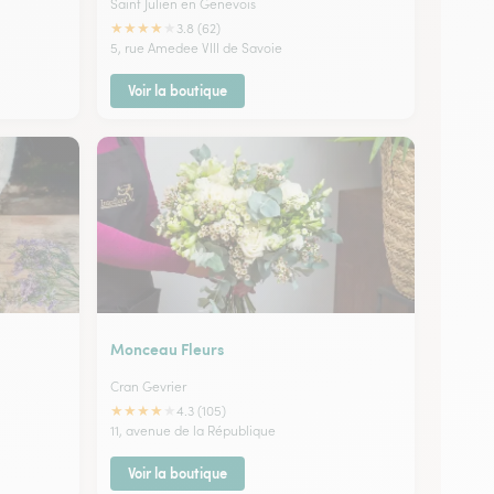
Saint Julien en Genevois
★
★
★
★
★
3.8 (62)
5, rue Amedee VIII de Savoie
Voir la boutique
Monceau Fleurs
Cran Gevrier
★
★
★
★
★
4.3 (105)
11, avenue de la République
Voir la boutique