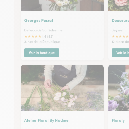
Georges Poizat
Douceurs
Bellegarde Sur Valserine
Seyssel
★
★
★
★
★
★
★
★
★
★
4.6 (52)
3, rue de la Republique
12 place de
Voir la boutique
Voir la
Atelier Floral By Nadine
Floraly