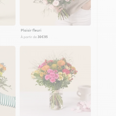
Plaisir fleuri
36€95
À partir de