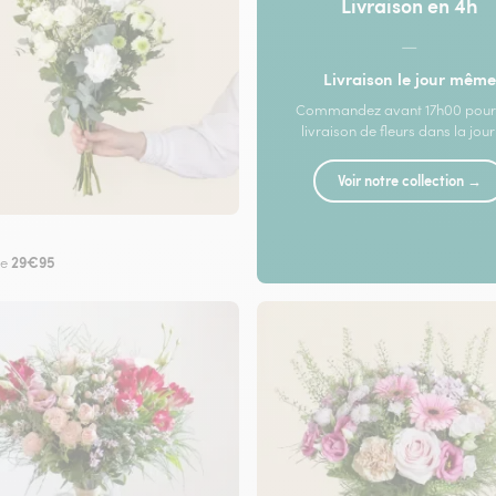
Livraison en 4h
—
Livraison le jour même
Commandez avant 17h00 pour
livraison de fleurs dans la jou
Voir notre collection →
29€95
de