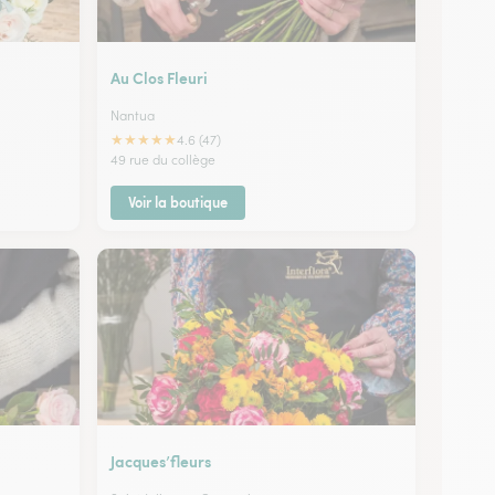
Au Clos Fleuri
Nantua
★
★
★
★
★
4.6 (47)
49 rue du collège
Voir la boutique
Jacques’fleurs