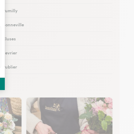
à Rumilly
à Bonneville
à Cluses
à Sevrier
à Publier
 à Marignier
 à Abondance