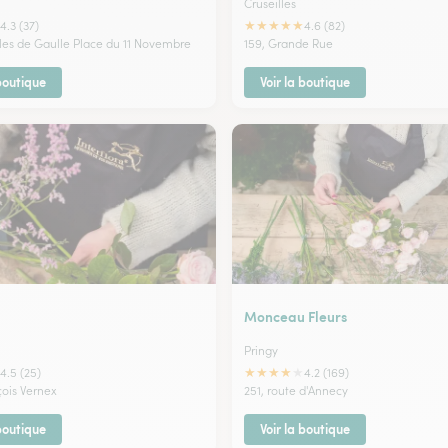
Cruseilles
★
★
★
★
★
4.3 (37)
4.6 (82)
rles de Gaulle Place du 11 Novembre
159, Grande Rue
 boutique
Voir la boutique
Monceau Fleurs
Pringy
★
★
★
★
★
4.5 (25)
4.2 (169)
çois Vernex
251, route d'Annecy
 boutique
Voir la boutique