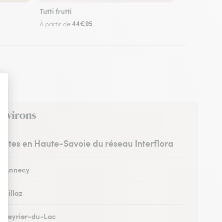
Tutti frutti
44€95
À partir de
environs
ristes en Haute-Savoie du réseau Interflora
 à Annecy
à Villaz
 à Veyrier-du-Lac