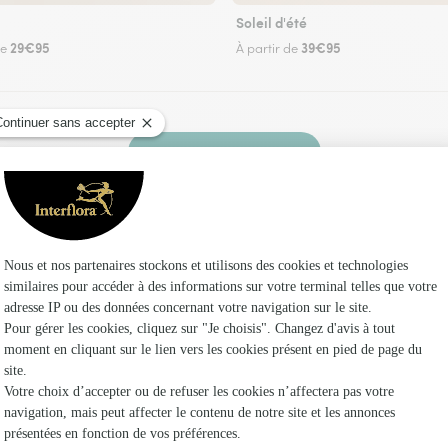
Soleil d'été
29€95
39€95
de
À partir de
Faire livrer des fleurs
 un fleuriste Interflora à Franclens et dans ses 
Les fleu
Fleuristes
Fleuristes 
Fleuristes