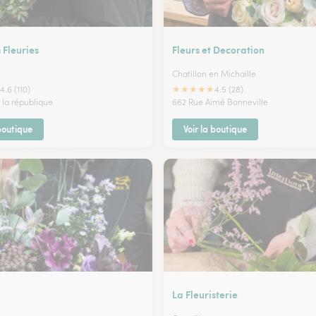
 Fleuries
Fleurs et Decoration
Chatillon en Michaille
★
★
★
★
★
4.6 (110)
4.5 (28)
 la république
662 Rue Aimé Bonneville
 boutique
Voir la boutique
La Fleuristerie