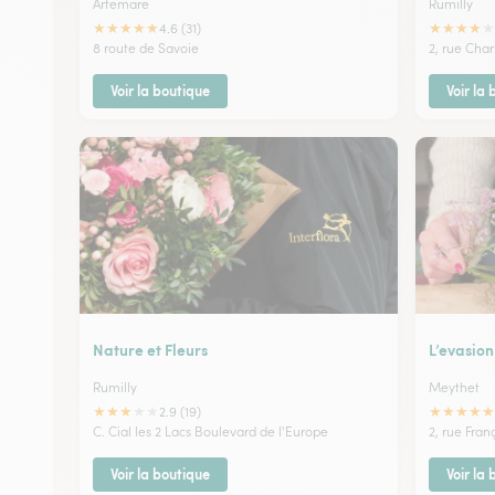
Artemare
Rumilly
★
★
★
★
★
★
★
★
★
★
4.6 (31)
8 route de Savoie
2, rue Cha
Voir la boutique
Voir la
Nature et Fleurs
L’evasion
Rumilly
Meythet
★
★
★
★
★
★
★
★
★
★
2.9 (19)
C. Cial les 2 Lacs Boulevard de l'Europe
2, rue Fran
Voir la boutique
Voir la