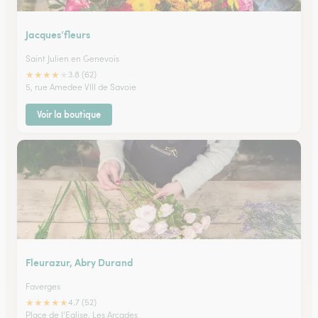
Jacques’fleurs
Saint Julien en Genevois
★
★
★
★
★
3.8 (62)
5, rue Amedee VIII de Savoie
Voir la boutique
Fleurazur, Abry Durand
Faverges
★
★
★
★
★
4.7 (52)
Place de l'Eglise, Les Arcades