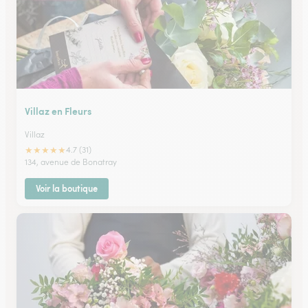
Villaz en Fleurs
Villaz
★
★
★
★
★
4.7 (31)
134, avenue de Bonatray
Voir la boutique