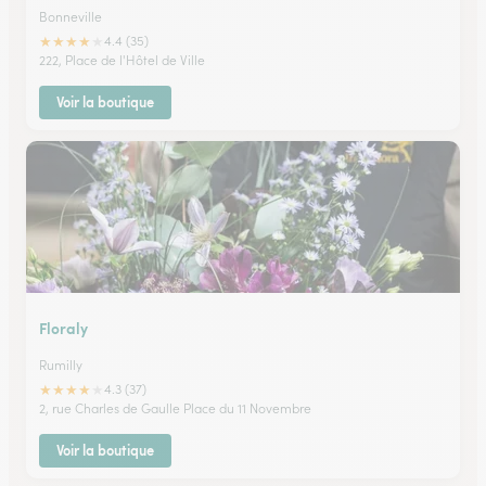
Bonneville
★
★
★
★
★
4.4 (35)
222, Place de l'Hôtel de Ville
Voir la boutique
Floraly
Rumilly
★
★
★
★
★
4.3 (37)
2, rue Charles de Gaulle Place du 11 Novembre
Voir la boutique