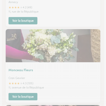
Annecy
★
★
★
★
★
4.2 (49)
11, rue de la République
Voir la boutique
Monceau Fleurs
Cran Gevrier
★
★
★
★
★
4.3 (105)
11, avenue de la République
Voir la boutique