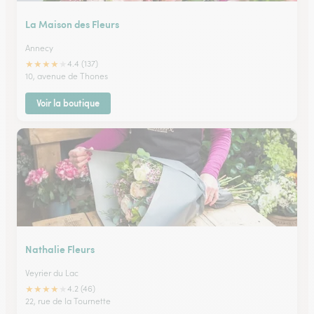
La Maison des Fleurs
Annecy
★
★
★
★
★
4.4 (137)
10, avenue de Thones
Voir la boutique
Nathalie Fleurs
Veyrier du Lac
★
★
★
★
★
4.2 (46)
22, rue de la Tournette