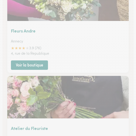
Fleurs Andre
Annecy
★
★
★
★
★
3.9 (76)
4, rue de la Republique
Voir la boutique
Atelier du Fleuriste