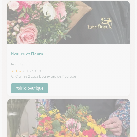
Nature et Fleurs
Rumilly
★
★
★
★
★
2.9 (19)
C. Cial les 2 Lacs Boulevard de l'Europe
Voir la boutique