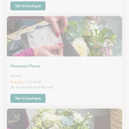
Voir la boutique
Monceau Fleurs
Annecy
★
★
★
★
★
4.3 (559)
28, boulevard de la Rocade
Voir la boutique