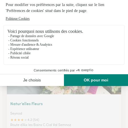
La Fleuristerie
Cruseilles
★
★
★
★
★
4.6 (82)
159, Grande Rue
Voir la boutique
Natur’elles Fleurs
Seynod
★
★
★
★
★
4.2 (54)
Route d'Aix les Bains C.Cial Val Semnoz