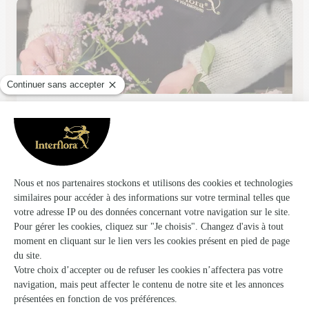
L’evasion
Meythet
★
★
★
★
★
4.5 (25)
2, rue François Vernex
Voir la boutique