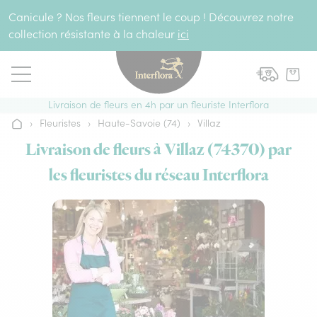
Aller au contenu
Canicule ? Nos fleurs tiennent le coup ! Découvrez notre
collection résistante à la chaleur
ici
Livraison de fleurs en 4h par un fleuriste Interflora
›
Fleuristes
›
Haute-Savoie (74)
›
Villaz
Accueil
Livraison de fleurs à Villaz (74370) par
les fleuristes du réseau Interflora