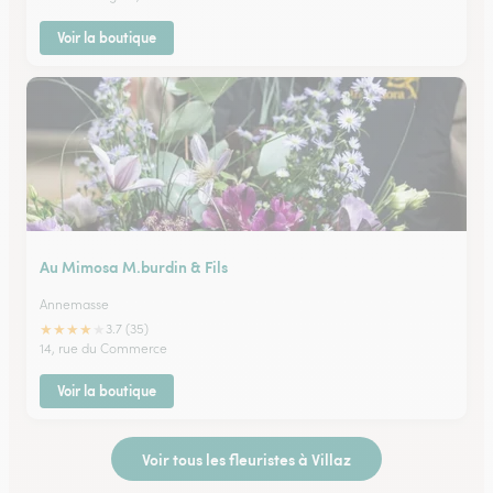
Voir la boutique
Au Mimosa M.burdin & Fils
Annemasse
★
★
★
★
★
3.7 (35)
14, rue du Commerce
Voir la boutique
Voir tous les fleuristes à Villaz