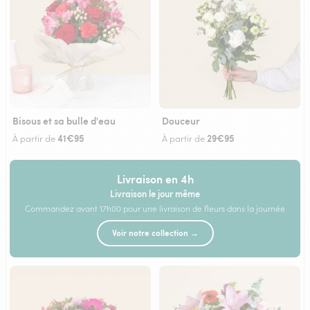
Bisous et sa bulle d'eau
Douceur
41€95
29€95
À partir de
À partir de
Livraison en 4h
Livraison le jour même
Commandez avant 17h00 pour une livraison de fleurs dans la journée
Voir notre collection →