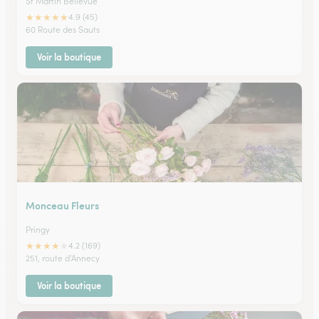
St Martin Bellevue
★
★
★
★
★
4.9 (45)
60 Route des Sauts
Voir la boutique
Monceau Fleurs
Pringy
★
★
★
★
★
4.2 (169)
251, route d'Annecy
Voir la boutique