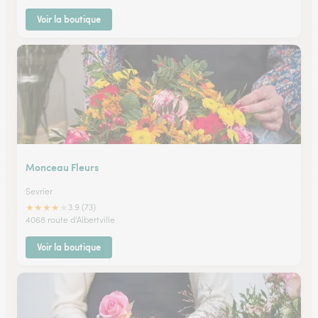
Voir la boutique
Monceau Fleurs
Sevrier
★
★
★
★
★
3.9 (73)
4068 route d'Albertville
Voir la boutique