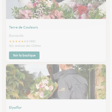
Terre de Couleurs
Bonneville
★
★
★
★
★
4.6 (166)
163, avenue des Glières
Voir la boutique
Elyaflor