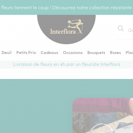
fleurs tiennent le coup ! Découvrez notre collection résistante
Recher
Deuil
Petits Prix
Cadeaux
Occasions
Bouquets
Roses
Pla
Livraison de fleurs en 4h par un fleuriste Interflora