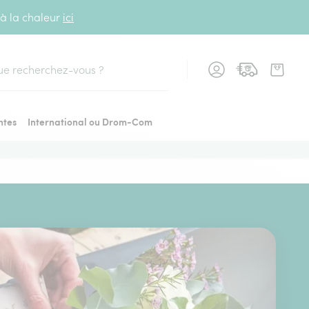
 à la chaleur
ici
cher
ntes
International ou Drom-Com