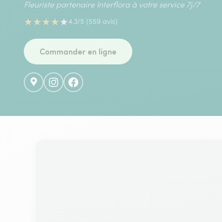
Fleuriste partenaire Interflora à votre service 7j/7
★
★
★
★
★
4.3/5 (559 avis)
Commander en ligne