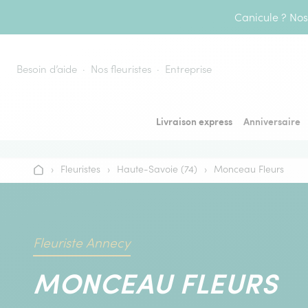
Aller au contenu
Canicule ? Nos 
Besoin d’aide
Nos fleuristes
Entreprise
Livraison express
Anniversaire
›
Fleuristes
›
Haute-Savoie (74)
›
Monceau Fleurs
Accueil
Fleuriste Annecy
MONCEAU FLEURS