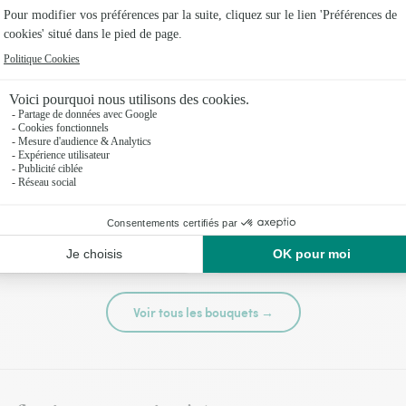
té
Tutti frutti
44,95 €
Voir tous les bouquets →