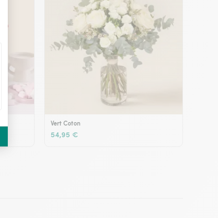
Vert Coton
54,95 €