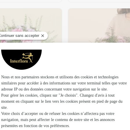
t son vase offert
Plaisir fleuri
36,95 €