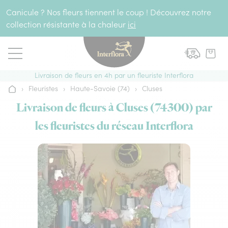
Aller au contenu
Canicule ? Nos fleurs tiennent le coup ! Découvrez notre
collection résistante à la chaleur
ici
Livraison de fleurs en 4h par un fleuriste Interflora
›
Fleuristes
›
Haute-Savoie (74)
›
Cluses
Accueil
Livraison de fleurs à Cluses (74300) par
les fleuristes du réseau Interflora