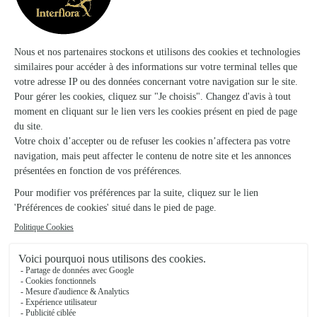
Abondance
★
★
★
★
★
4.5 (32)
Résidence Les Alpes
Voir la boutique
Fleuri’cimes
Chamonix Mont Blanc
★
★
★
★
★
4.9 (92)
164, avenue L'aiguille du Midi
Voir la boutique