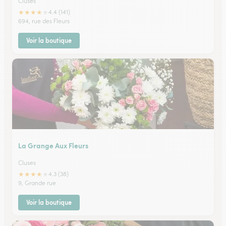
Cluses
★
★
★
★
★
4.4 (141)
694, rue des Fleurs
Voir la boutique
La Grange Aux Fleurs
Cluses
★
★
★
★
★
4.3 (38)
9, Grande rue
Voir la boutique