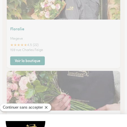
Floralie
Megeve
★
★
★
★
★
4.5 (22)
159 rue Charles Feige
Voir la boutique
Fleurs en Abondance