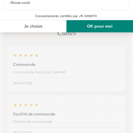
Ils ont fait livrer des fleurs ou une plante à
Cluses
★
★
★
★
★
Commande
Commande facile par internet
28/04/2026
★
★
★
★
★
Facilité de commande
Facilité de commande
05/12/2025