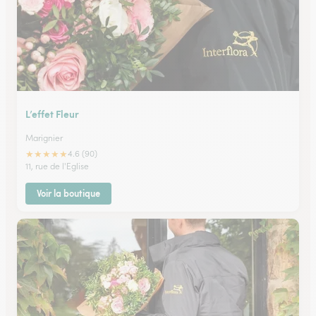
L’effet Fleur
Marignier
★
★
★
★
★
4.6 (90)
11, rue de l'Eglise
Voir la boutique