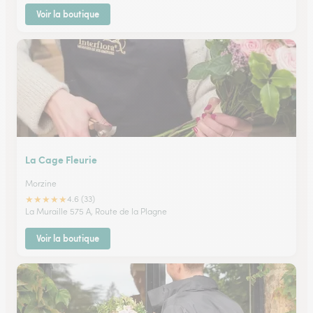
Voir la boutique
La Cage Fleurie
Morzine
★
★
★
★
★
4.6 (33)
La Muraille 575 A, Route de la Plagne
Voir la boutique