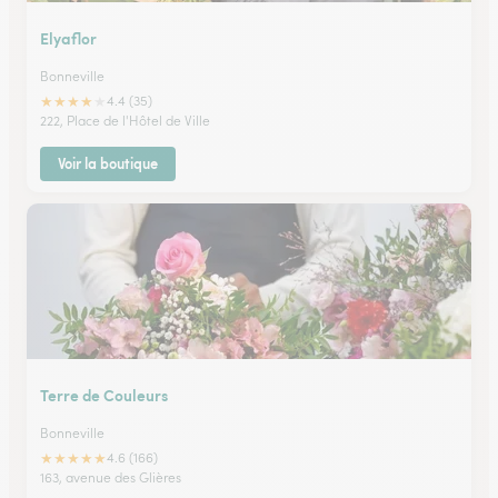
Elyaflor
Bonneville
★
★
★
★
★
4.4 (35)
222, Place de l'Hôtel de Ville
Voir la boutique
Terre de Couleurs
Bonneville
★
★
★
★
★
4.6 (166)
163, avenue des Glières