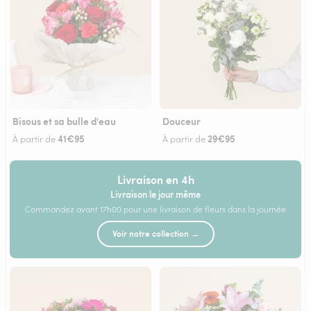
Bisous et sa bulle d'eau
Douceur
41€95
29€95
À partir de
À partir de
Livraison en 4h
Livraison le jour même
Commandez avant 17h00 pour une livraison de fleurs dans la journée
Voir notre collection →