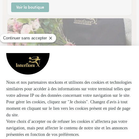
Voir la boutique
Atelier du Fleuriste
Annecy
★
★
★
★
★
4.2 (49)
11, rue de la République
Voir la boutique