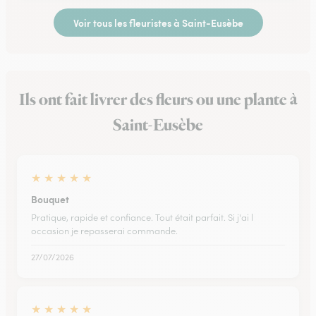
Voir tous les fleuristes à Saint-Eusèbe
Ils ont fait livrer des fleurs ou une plante à
Saint-Eusèbe
★
★
★
★
★
Bouquet
Pratique, rapide et confiance. Tout était parfait. Si j'ai l
occasion je repasserai commande.
27/07/2026
★
★
★
★
★