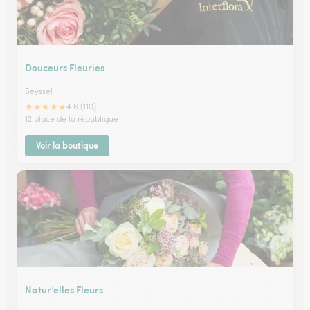
Douceurs Fleuries
Seyssel
★
★
★
★
★
4.6 (110)
12 place de la république
Voir la boutique
Natur’elles Fleurs