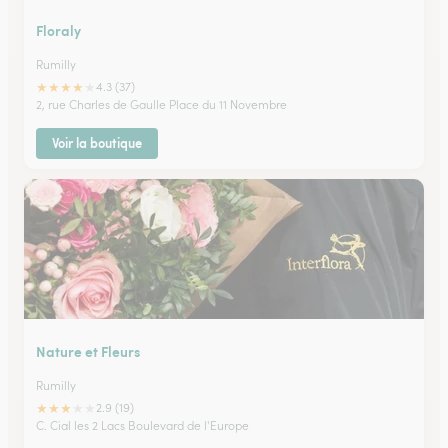
Floraly
Rumilly
★
★
★
★
★
4.3 (37)
2, rue Charles de Gaulle Place du 11 Novembre
Voir la boutique
Nature et Fleurs
Rumilly
★
★
★
★
★
2.9 (19)
C. Cial les 2 Lacs Boulevard de l'Europe