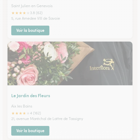
Saint Julien en Genevois
★
★
★
★
★
3.8 (62)
5, rue Amedee VIII de Savoie
Voir la boutique
Le Jardin des Fleurs
Aix les Bains
★
★
★
★
★
4 (162)
21, avenue Maréchal de Lattre de Tassigny
Voir la boutique