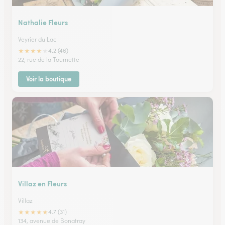
Nathalie Fleurs
Veyrier du Lac
★
★
★
★
★
4.2 (46)
22, rue de la Tournette
Voir la boutique
Villaz en Fleurs
Villaz
★
★
★
★
★
4.7 (31)
134, avenue de Bonatray