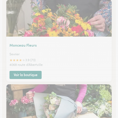
Monceau Fleurs
Sevrier
★
★
★
★
★
3.9 (73)
4068 route d'Albertville
Voir la boutique