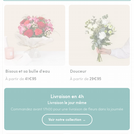
Bisous et sa bulle d'eau
Douceur
41€95
29€95
À partir de
À partir de
Livraison en 4h
Livraison le jour même
Commandez avant 17h00 pour une livraison de fleurs dans la journée
Voir notre collection →