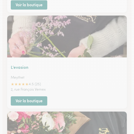
Voir la boutique
L’evasion
Meythet
★
★
★
★
★
4.5 (25)
2, rue François Vernex
Voir la boutique