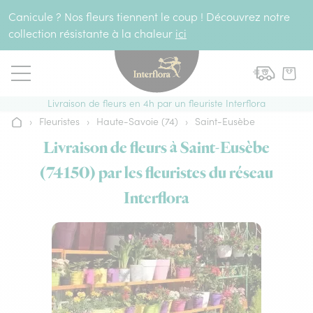
Aller au contenu
Canicule ? Nos fleurs tiennent le coup ! Découvrez notre
collection résistante à la chaleur
ici
Livraison de fleurs en 4h par un fleuriste Interflora
›
Fleuristes
›
Haute-Savoie (74)
›
Saint-Eusèbe
Accueil
Livraison de fleurs à Saint-Eusèbe
(74150) par les fleuristes du réseau
Interflora