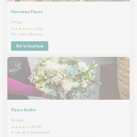
Monceau Fleurs
Pringy
★
★
★
★
★
4.2 (169)
251, route d'Annecy
Voir la boutique
Fleurs Andre
Annecy
★
★
★
★
★
3.9 (76)
4, rue de la Republique