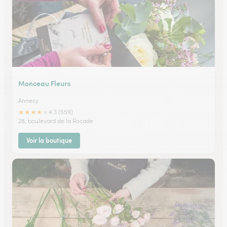
Monceau Fleurs
Annecy
★
★
★
★
★
4.3 (559)
28, boulevard de la Rocade
Voir la boutique