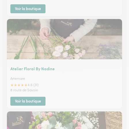
Voir la boutique
Atelier Floral By Nadine
Artemare
★
★
★
★
★
4.6 (31)
8 route de Savoie
Voir la boutique