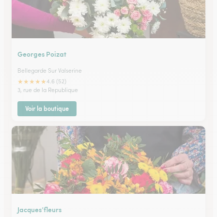
Georges Poizat
Bellegarde Sur Valserine
★
★
★
★
★
4.6 (52)
3, rue de la Republique
Voir la boutique
Jacques’fleurs