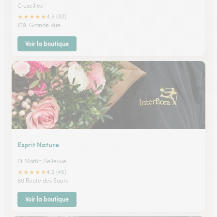
Cruseilles
★
★
★
★
★
4.6 (82)
159, Grande Rue
Voir la boutique
Esprit Nature
St Martin Bellevue
★
★
★
★
★
4.9 (45)
60 Route des Sauts
Voir la boutique