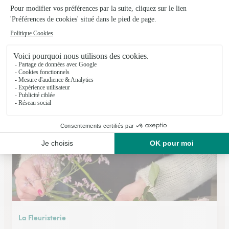
La Maison des Fleurs
Annecy
★
★
★
★
★
4.4 (137)
10, avenue de Thones
Voir la boutique
La Fleuristerie