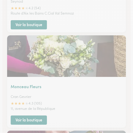
Seynod
★
★
★
★
★
4.2 (54)
Route d'Aix les Bains C.Cial Val Semnoz
Voir la boutique
Monceau Fleurs
Cran Gevrier
★
★
★
★
★
4.3 (105)
11, avenue de la République
Voir la boutique