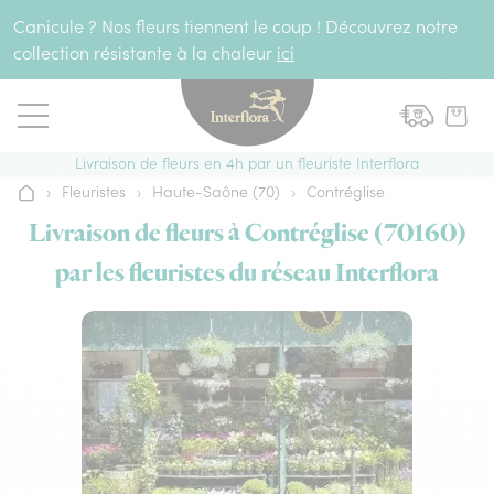
Aller au contenu
Canicule ? Nos fleurs tiennent le coup ! Découvrez notre
collection résistante à la chaleur
ici
Livraison de fleurs en 4h par un fleuriste Interflora
›
Fleuristes
›
Haute-Saône (70)
›
Contréglise
Accueil
Livraison de fleurs à Contréglise (70160)
par les fleuristes du réseau Interflora