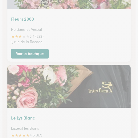
Fleurs 2000
Noidans les Vesoul
★
★
★
★
★
3.4 (222)
1, rue de la Rocade
Voir la boutique
Le Lys Blanc
Luxeuil les Bains
★
★
★
★
★
4.5 (67)