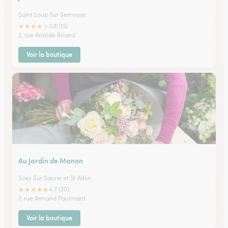
Saint Loup Sur Semouse
★
★
★
★
★
3.8 (13)
2, rue Aristide Briand
Voir la boutique
Au Jardin de Manon
Scey Sur Saone et St Albin
★
★
★
★
★
4.7 (20)
7, rue Armand Paulmard
Voir la boutique