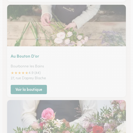
Au Bouton D’or
Bourbonne les Bains
★
★
★
★
★
4.9 (44)
27, rue Daprey Blache
Voir la boutique