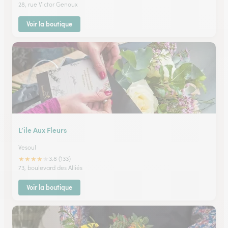
28, rue Victor Genoux
Voir la boutique
L’ile Aux Fleurs
Vesoul
★
★
★
★
★
3.8 (133)
73, boulevard des Alliés
Voir la boutique