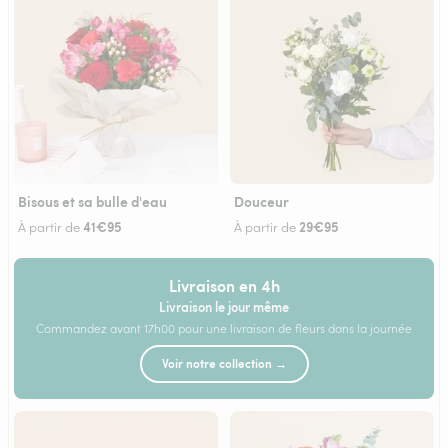
Bisous et sa bulle d'eau
Douceur
41€95
29€95
À partir de
À partir de
Livraison en 4h
Livraison le jour même
Commandez avant 17h00 pour une livraison de fleurs dans la journée
Voir notre collection →