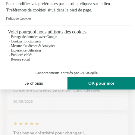
★
★
★
★
★
TOUT ETAIT PARFAIT
TOUT ETAIT PARFAIT
15/02/2026
★
★
★
★
★
Interflora m'offre un service de qualité
Interflora m'offre un service de qualité, un choix varié et une
facilité d'utilisation. J'ai dû modifier le jour de livraison, j'ai
reçu un très bon accueil téléphonique de la part de la
conseillère qui a effectué la modification de suite.
20/05/2026
★
★
★
★
★
Très bonne créativité pour changer l…