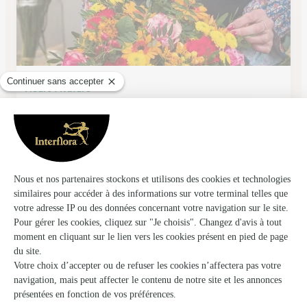
Fleurs’t Nature
Fougerolles
★
★
★
★
★
4.9 (43)
11, rue du Bas de Laval
Voir la boutique
Ils ont fait livrer des fleurs ou une plante à
Contréglise