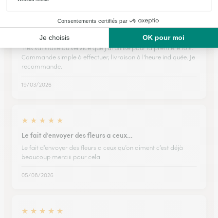
★
★
★
★
★
Satisfaction absolue
Très satisfaite du service que j'ai utilisé pour la première fois.
Commande simple à effectuer, livraison à l'heure indiquée. Je
recommande.
19/03/2026
★
★
★
★
★
Le fait d’envoyer des fleurs a ceux…
Le fait d’envoyer des fleurs a ceux qu’on aiment c’est déjà
beaucoup merciii pour cela
05/08/2026
★
★
★
★
★