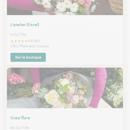
L’atelier D’erell
Is Sur Tille
★
★
★
★
★
4.6 (65)
3 Bis, Place Jean Durand
Voir la boutique
Crea’flore
Arc Sur Tille