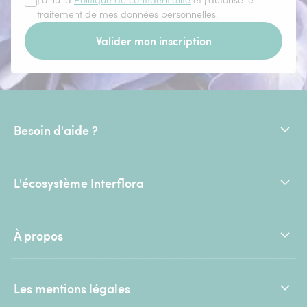
J'ai lu la
Politique de confidentialité
et j'autorise le
traitement de mes données personnelles.
Valider mon inscription
Besoin d'aide ?
L'écosystème Interflora
À propos
Les mentions légales