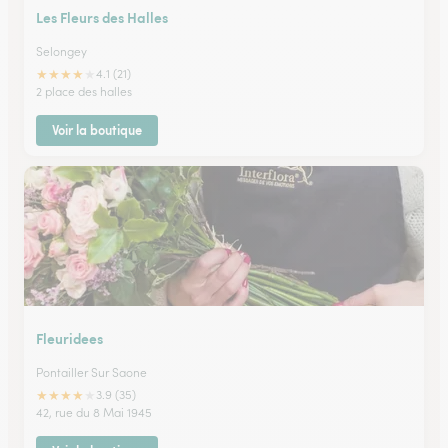
Les Fleurs des Halles
Selongey
★
★
★
★
★
4.1 (21)
2 place des halles
Voir la boutique
Fleuridees
Pontailler Sur Saone
★
★
★
★
★
3.9 (35)
42, rue du 8 Mai 1945