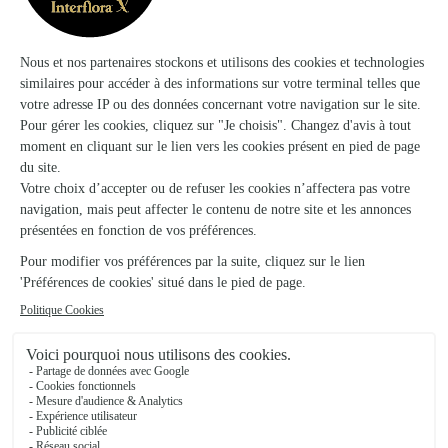
Fleurs et Compagnie
Longeau Percey
★
★
★
★
★
4 (30)
5 impasse du Vernoy
Voir la boutique
Ils ont fait livrer des fleurs ou une plante à
Saint-Seine-sur-Vingeanne