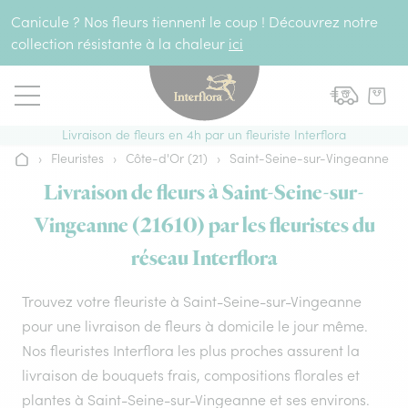
Aller au contenu
Canicule ? Nos fleurs tiennent le coup ! Découvrez notre
collection résistante à la chaleur
ici
Livraison de fleurs en 4h par un fleuriste Interflora
›
Fleuristes
›
Côte-d'Or (21)
›
Saint-Seine-sur-Vingeanne
Accueil
Livraison de fleurs à Saint-Seine-sur-
Vingeanne (21610) par les fleuristes du
réseau Interflora
Trouvez votre fleuriste à Saint-Seine-sur-Vingeanne
pour une livraison de fleurs à domicile le jour même.
Nos fleuristes Interflora les plus proches assurent la
livraison de bouquets frais, compositions florales et
plantes à Saint-Seine-sur-Vingeanne et ses environs.