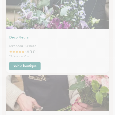
Deco Fleurs
Mirebeau Sur Beze
★
★
★
★
★
4.5 (88)
13 Grande Rue
Voir la boutique