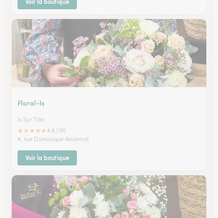
Voir la boutique
Floral-Is
Is Sur Tille
★
★
★
★
★
4.6 (19)
4, rue Dominique Ancemot
Voir la boutique