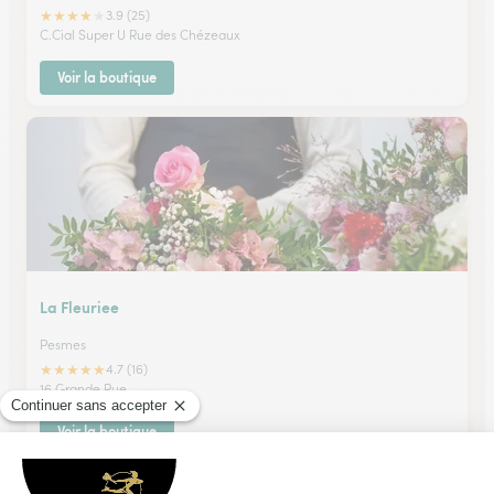
★
★
★
★
★
3.9 (25)
C.Cial Super U Rue des Chézeaux
Voir la boutique
La Fleuriee
Pesmes
★
★
★
★
★
4.7 (16)
16 Grande Rue
Voir la boutique