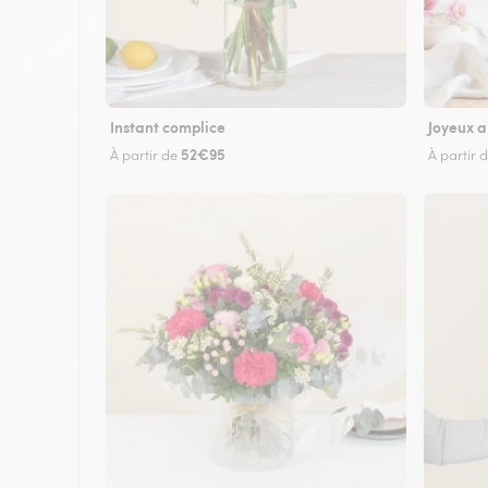
Instant complice
Joyeux a
52€95
À partir de
À partir 