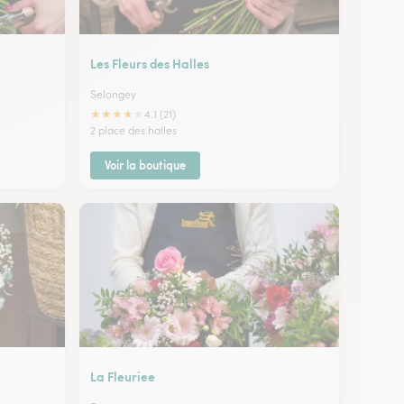
Les Fleurs des Halles
Selongey
★
★
★
★
★
4.1 (21)
2 place des halles
Voir la boutique
La Fleuriee