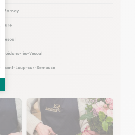
 à Marnay
à Lure
à Vesoul
 à Noidans-lès-Vesoul
 à Saint-Loup-sur-Semouse
à Héricourt
 à Scey-sur-Saône-et-Saint-Albin