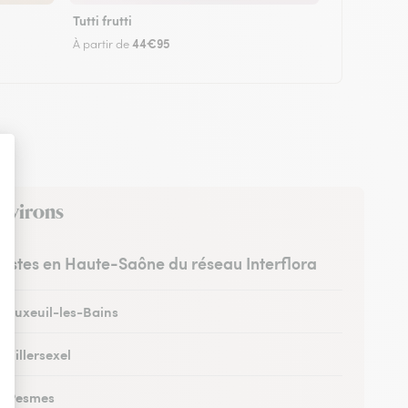
Tutti frutti
44€95
À partir de
environs
uristes en Haute-Saône du réseau Interflora
à Luxeuil-les-Bains
à Villersexel
 à Pesmes