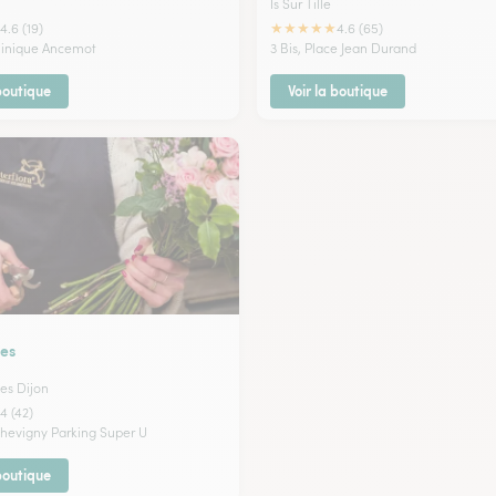
Is Sur Tille
★
★
★
★
★
4.6 (19)
4.6 (65)
minique Ancemot
3 Bis, Place Jean Durand
 boutique
Voir la boutique
res
es Dijon
4 (42)
hevigny Parking Super U
 boutique