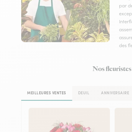
par de
except
Interf
assemb
assure
des fl
Nos fleuristes
MEILLEURES VENTES
DEUIL
ANNIVERSAIRE