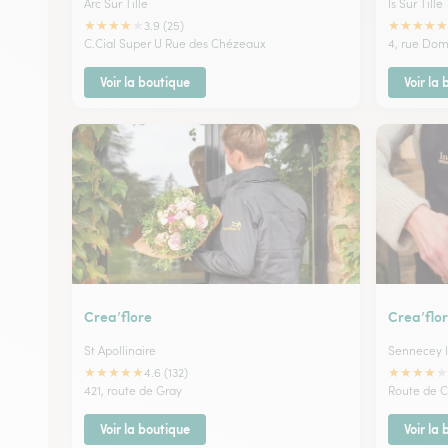
Arc Sur Tille
Is Sur Tille
★
★
★
★
★
★
★
★
★
★
3.9 (25)
C.Cial Super U Rue des Chézeaux
4, rue Do
Voir la boutique
Voir la
Crea’flore
Crea’flo
St Apollinaire
Sennecey l
★
★
★
★
★
★
★
★
★
★
4.6 (132)
421, route de Gray
Route de C
Voir la boutique
Voir la