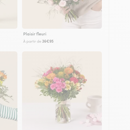
Plaisir fleuri
36€95
À partir de