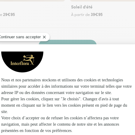
Soleil d'été
29€95
39€95
de
À partir de
Faire livrer des fleurs
 un fleuriste Interflora à Lœuilley et dans ses 
Les fle
Fleuristes 
Fleuristes 
Fleuristes