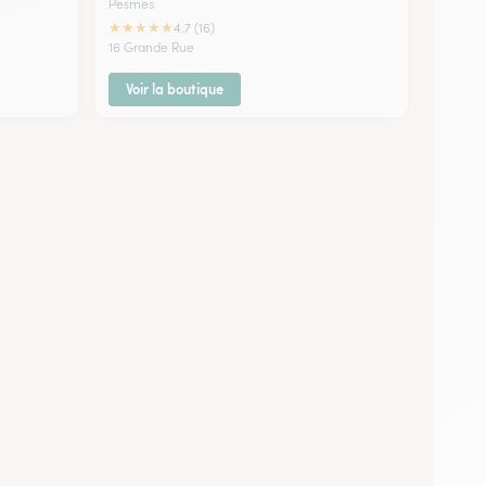
Pesmes
★
★
★
★
★
4.7 (16)
16 Grande Rue
Voir la boutique