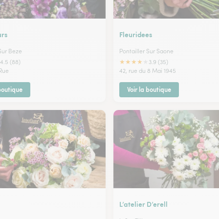
urs
Fleuridees
Sur Beze
Pontailler Sur Saone
★
★
★
★
★
4.5 (88)
3.9 (35)
Rue
42, rue du 8 Mai 1945
 boutique
Voir la boutique
L’atelier D’erell