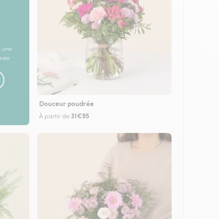
 une
rnée
Douceur poudrée
31€95
À partir de