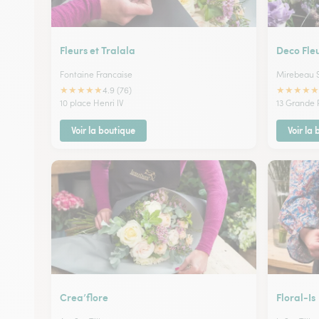
Fleurs et Tralala
Deco Fle
Fontaine Francaise
Mirebeau 
★
★
★
★
★
★
★
★
★
★
4.9 (76)
10 place Henri IV
13 Grande 
Voir la boutique
Voir la
Crea’flore
Floral-Is