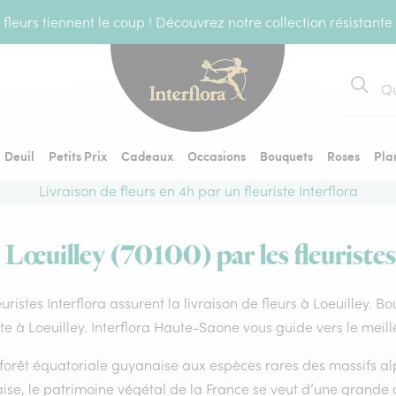
fleurs tiennent le coup ! Découvrez notre collection résistante
Recher
Deuil
Petits Prix
Cadeaux
Occasions
Bouquets
Roses
Pla
Livraison de fleurs en 4h par un fleuriste Interflora
à Lœuilley (70100) par les fleuristes
euristes Interflora assurent la livraison de fleurs à Loeuilley. B
ste à Loeuilley. Interflora Haute-Saone vous guide vers le meil
forêt équatoriale guyanaise aux espèces rares des massifs alp
ise, le patrimoine végétal de la France se veut d’une grande 