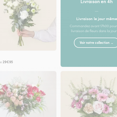
Livraison en 4h
—
Livraison le jour même
Commandez avant 17h00 pour
livraison de fleurs dans la jou
Voir notre collection →
29€95
de