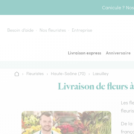
Aller au contenu
Canicule ? Nos 
Besoin d’aide
Nos fleuristes
Entreprise
Livraison express
Anniversaire
›
Fleuristes
›
Haute-Saône (70)
›
Lœuilley
Accueil
Livraison de fleurs 
Les fl
fleuri
De la 
frança