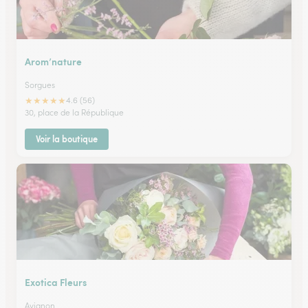
Arom’nature
Sorgues
★
★
★
★
★
4.6 (56)
30, place de la République
Voir la boutique
Exotica Fleurs
Avignon