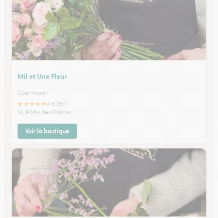
Mil et Une Fleur
Courthezon
★
★
★
★
★
4.6 (161)
14, Porte des Princes
Voir la boutique