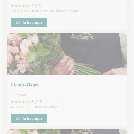
★
★
★
★
★
4.7 (317)
C.Cial Cap Sud 162, avenue Pierre Sémard
Voir la boutique
Claude-Fleurs
Le Pontet
★
★
★
★
★
3.5 (207)
42, avenue Gustave Goutarel
Voir la boutique