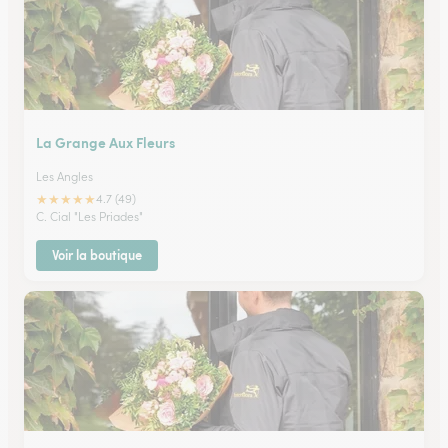
La Grange Aux Fleurs
Les Angles
★
★
★
★
★
4.7 (49)
C. Cial "Les Priades"
Voir la boutique