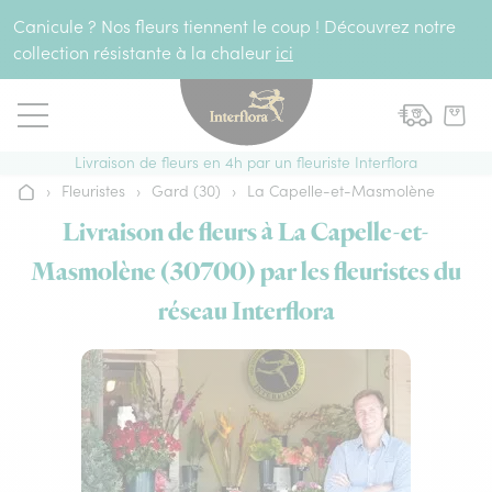
Aller au contenu
Canicule ? Nos fleurs tiennent le coup ! Découvrez notre
collection résistante à la chaleur
ici
Livraison de fleurs en 4h par un fleuriste Interflora
›
Fleuristes
›
Gard (30)
›
La Capelle-et-Masmolène
Accueil
Livraison de fleurs à La Capelle-et-
Masmolène (30700) par les fleuristes du
réseau Interflora