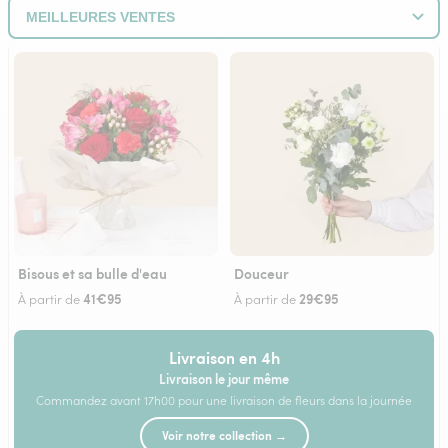
Bisous et sa bulle d'eau
Douceur
41€95
29€95
À partir de
À partir de
Livraison en 4h
Livraison le jour même
Commandez avant 17h00 pour une livraison de fleurs dans la journée
Voir notre collection →