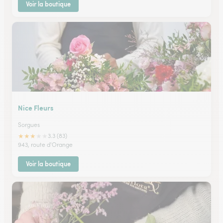
Voir la boutique
Nice Fleurs
Sorgues
★
★
★
★
★
3.3 (83)
943, route d'Orange
Voir la boutique