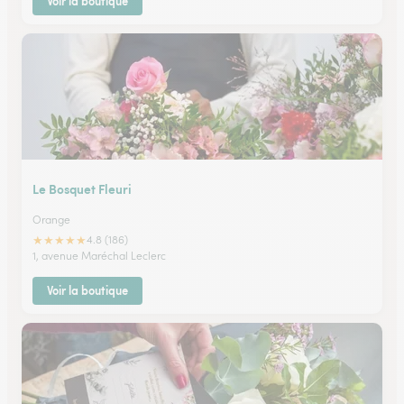
Voir la boutique
Le Bosquet Fleuri
Orange
★
★
★
★
★
4.8 (186)
1, avenue Maréchal Leclerc
Voir la boutique