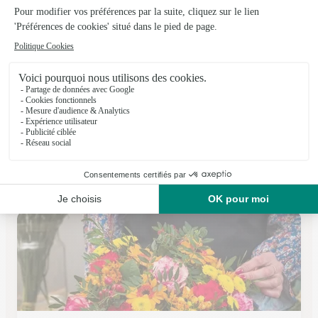
Aur’iginal Floral
Nimes
★
★
★
★
★
4.9 (175)
11 bis rue notre dame
Voir la boutique