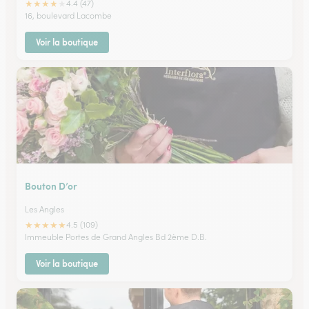
★
★
★
★
★
4.4 (47)
16, boulevard Lacombe
Voir la boutique
Bouton D’or
Les Angles
★
★
★
★
★
4.5 (109)
Immeuble Portes de Grand Angles Bd 2ème D.B.
Voir la boutique