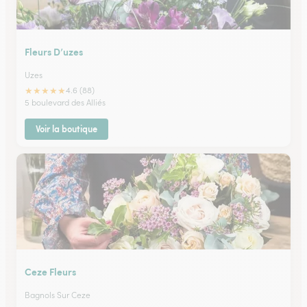
Fleurs D’uzes
Uzes
★
★
★
★
★
4.6 (88)
5 boulevard des Alliés
Voir la boutique
Ceze Fleurs
Bagnols Sur Ceze