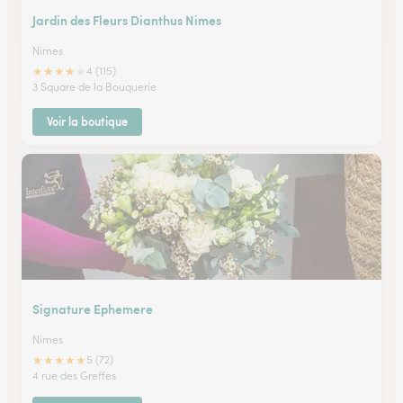
Jardin des Fleurs Dianthus Nimes
Nimes
★
★
★
★
★
4 (115)
3 Square de la Bouquerie
Voir la boutique
Signature Ephemere
Nimes
★
★
★
★
★
5 (72)
4 rue des Greffes