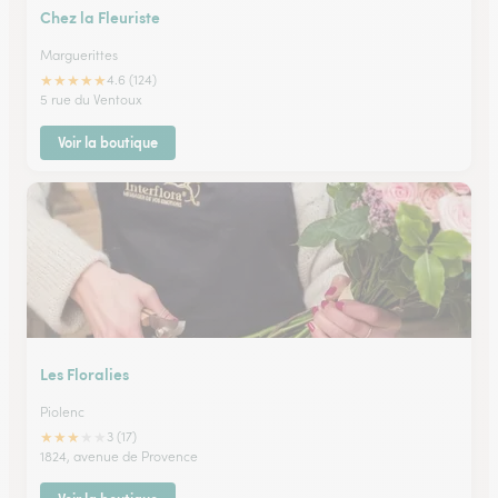
Chez la Fleuriste
Marguerittes
★
★
★
★
★
4.6 (124)
5 rue du Ventoux
Voir la boutique
Les Floralies
Piolenc
★
★
★
★
★
3 (17)
1824, avenue de Provence