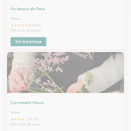
Un Amour de Fleur
Nimes
★
★
★
★
★
4.6 (60)
199 route de Sauve
Voir la boutique
Carrement Fleurs
Nimes
★
★
★
★
★
3.9 (21)
205 route de sauve