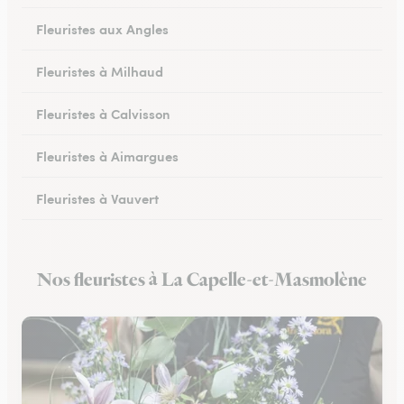
Fleuristes aux Angles
Fleuristes à Milhaud
Fleuristes à Calvisson
Fleuristes à Aimargues
Fleuristes à Vauvert
Fleuristes à Marguerittes
Nos fleuristes à La Capelle-et-Masmolène
Fleuristes à Salindres