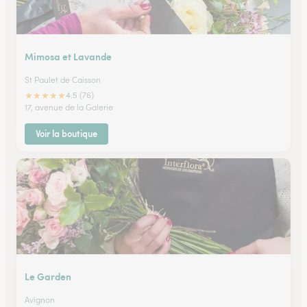
Mimosa et Lavande
St Paulet de Caisson
★
★
★
★
★
4.5 (76)
17, avenue de la Galerie
Voir la boutique
Le Garden
Avignon