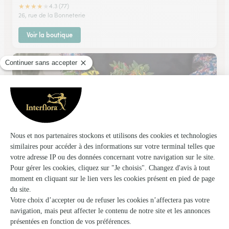
★
★
★
★
★
4.3 (77)
26, rue de la Bonneterie
Voir la boutique
La Grange Aux Fleurs
Avignon
★
★
★
★
★
4.3 (186)
156, route de Tarascon
Voir la boutique