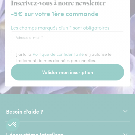
Inscrivez-vous à notre newsletter
-5€ sur votre 1ère commande
Les champs marqués d'un * sont obligatoires.
Adresse e-mail
*
J'ai lu la
Politique de confidentialité
et j'autorise le
traitement de mes données personnelles.
Valider mon inscription
Besoin d'aide ?
L'écosystème Interflora