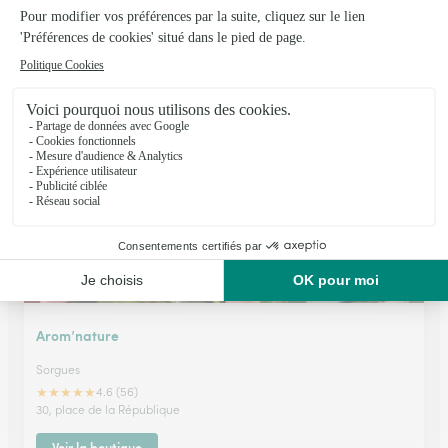
Nice Fleurs
Sorgues
★
★
★
★
★
3.3 (83)
943, route d'Orange
Voir la boutique
Arom’nature
Sorgues
★
★
★
★
★
4.6 (56)
30, place de la République