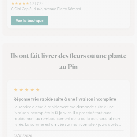
★
★
★
★
★
4.7 (317)
C.Cial Cap Sud 162, avenue Pierre Sémard
Voir la boutique
Ils ont fait livrer des fleurs ou une plante
au Pin
★
★
★
★
★
Réponse très rapide suite à une livraison incomplète
Le service a étudié rapidement ma demande suite à une
livraison incomplète le 13 janvier. Il a procédé tout aussi
rapidement au remboursement de la boite de chocolat non
livrée. La somme est arrivée sur mon compte 7 jours après…
23/01/2026