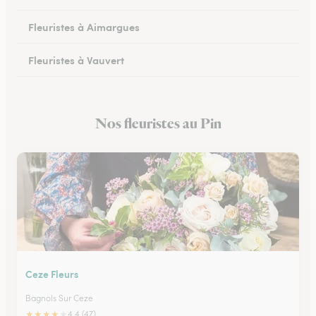
Fleuristes à Aimargues
Fleuristes à Vauvert
Fleuristes à Marguerittes
Nos fleuristes au Pin
Fleuristes à Salindres
Ceze Fleurs
Bagnols Sur Ceze
★
★
★
★
★
4.4 (47)