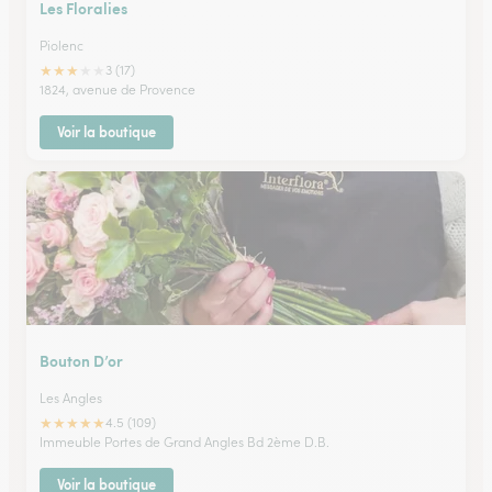
Les Floralies
Piolenc
★
★
★
★
★
3 (17)
1824, avenue de Provence
Voir la boutique
Bouton D’or
Les Angles
★
★
★
★
★
4.5 (109)
Immeuble Portes de Grand Angles Bd 2ème D.B.
Voir la boutique