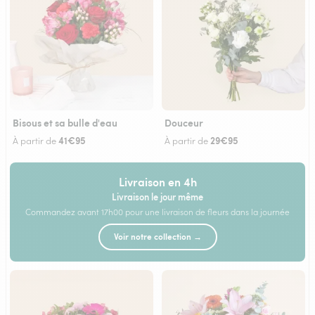
Bisous et sa bulle d'eau
Douceur
41€95
29€95
À partir de
À partir de
Livraison en 4h
Livraison le jour même
Commandez avant 17h00 pour une livraison de fleurs dans la journée
Voir notre collection →