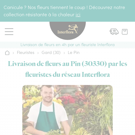
Aller au contenu
Canicule ? Nos fleurs tiennent le coup ! Découvrez notre
collection résistante à la chaleur
ici
Livraison de fleurs en 4h par un fleuriste Interflora
›
Fleuristes
›
Gard (30)
›
Le Pin
Accueil
Livraison de fleurs au Pin (30330) par les
fleuristes du réseau Interflora