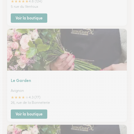
★
★
★
★
★
4.6 (124)
5 rue du Ventoux
Voir la boutique
Le Garden
Avignon
★
★
★
★
★
4.3 (77)
26, rue de la Bonneterie
Voir la boutique