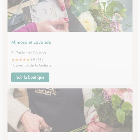
Mimosa et Lavande
St Paulet de Caisson
★
★
★
★
★
4.5 (76)
17, avenue de la Galerie
Voir la boutique