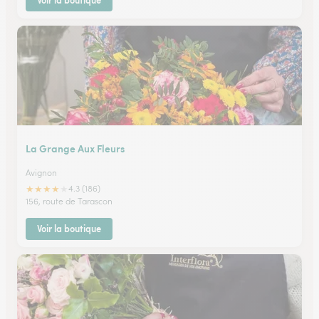
Voir la boutique
La Grange Aux Fleurs
Avignon
★
★
★
★
★
4.3 (186)
156, route de Tarascon
Voir la boutique