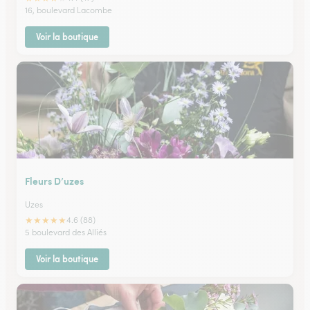
16, boulevard Lacombe
Voir la boutique
Fleurs D’uzes
Uzes
★
★
★
★
★
4.6 (88)
5 boulevard des Alliés
Voir la boutique