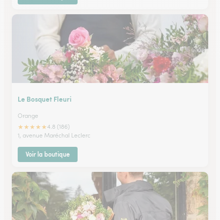
Le Bosquet Fleuri
Orange
★
★
★
★
★
4.8 (186)
1, avenue Maréchal Leclerc
Voir la boutique