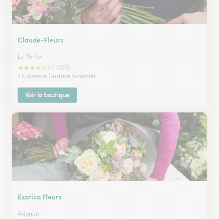
Claude-Fleurs
Le Pontet
★
★
★
★
★
3.5 (207)
42, avenue Gustave Goutarel
Voir la boutique
Exotica Fleurs
Avignon