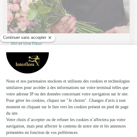
Mil et Une Fleur
Courthezon
★
★
★
★
★
4.6 (161)
14, Porte des Princes
Voir la boutique