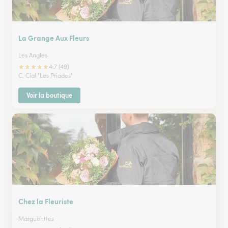
La Grange Aux Fleurs
Les Angles
★
★
★
★
★
4.7 (49)
C. Cial "Les Priades"
Voir la boutique
Chez la Fleuriste
Marguerittes