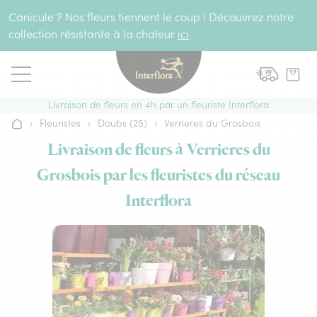
Aller au contenu
Canicule ? Nos fleurs tiennent le coup ! Découvrez notre
collection résistante à la chaleur
ici
Livraison de fleurs en 4h par un fleuriste Interflora
›
Fleuristes
›
Doubs (25)
›
Verrieres du Grosbois
Accueil
Livraison de fleurs à Verrieres du
Grosbois par les fleuristes du réseau
Interflora