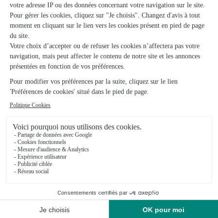
Lilabulle
Le Russey
★
★
★
★
★
4.3 (12)
C. Cial Super U Avenue Maréchal de Lattre de Tassigny
Voir la boutique
Ils ont fait livrer des fleurs ou une plante à
Verrieres du Grosbois
★
★
★
★
★
livraison rapide et respect du créneau…
livraison rapide et respect du créneau pour un jour de forte
demande du 14 Février et livreur impeccable