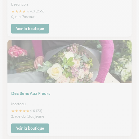
Besancon
★
★
★
★
★
4.3 (255)
9, rue Pasteur
Voir la boutique
Des Sens Aux Fleurs
Morteau
★
★
★
★
★
4.6 (73)
2, rue du Clos Jeune
Voir la boutique