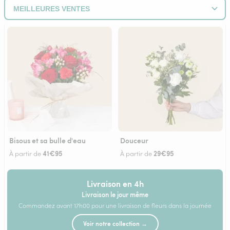
Bisous et sa bulle d'eau
Douceur
41€95
29€95
À partir de
À partir de
Livraison en 4h
Livraison le jour même
Commandez avant 17h00 pour une livraison de fleurs dans la journée
Voir notre collection →