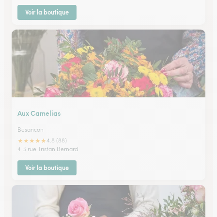
Voir la boutique
Aux Camelias
Besancon
★
★
★
★
★
4.8 (88)
4 B rue Tristan Bernard
Voir la boutique