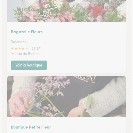
Bagatelle Fleurs
Besancon
★
★
★
★
★
4.3 (127)
94, rue de Belfort
Voir la boutique
Boutique Petite Fleur