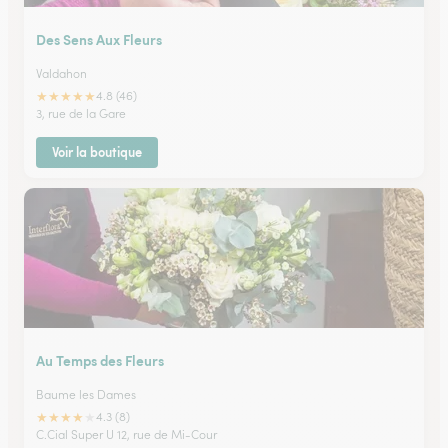
Des Sens Aux Fleurs
Valdahon
★
★
★
★
★
4.8 (46)
3, rue de la Gare
Voir la boutique
Au Temps des Fleurs
Baume les Dames
★
★
★
★
★
4.3 (8)
C.Cial Super U 12, rue de Mi-Cour