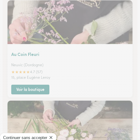
Au Coin Fleuri
Neuvic (Dordogne)
★
★
★
★
★
4.7 (57)
15, place Eugène Leroy
Voir la boutique