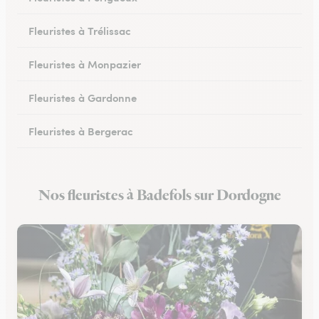
Fleuristes à Trélissac
Fleuristes à Monpazier
Fleuristes à Gardonne
Fleuristes à Bergerac
Fleuristes au Bugue
Nos fleuristes à Badefols sur Dordogne
Fleuristes à Eymet