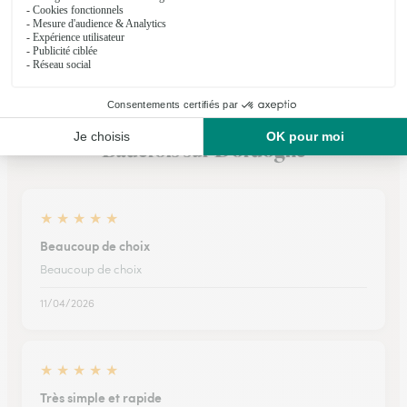
Voir la boutique
Ils ont fait livrer des fleurs ou une plante à
Badefols sur Dordogne
★
★
★
★
★
Beaucoup de choix
Beaucoup de choix
11/04/2026
★
★
★
★
★
Très simple et rapide