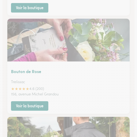
Voir la boutique
Bouton de Rose
Trelissac
★
★
★
★
★
4.6 (200)
156, avenue Michel Grandou
Voir la boutique