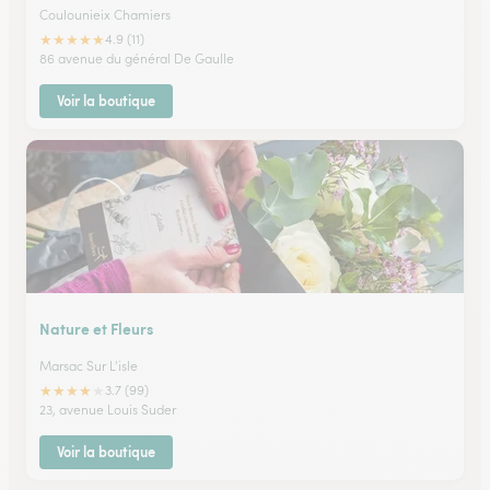
Coulounieix Chamiers
★
★
★
★
★
4.9 (11)
86 avenue du général De Gaulle
Voir la boutique
Nature et Fleurs
Marsac Sur L'isle
★
★
★
★
★
3.7 (99)
23, avenue Louis Suder
Voir la boutique