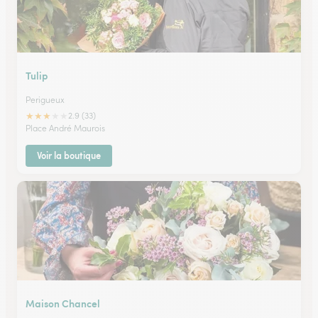
Tulip
Perigueux
★
★
★
★
★
2.9 (33)
Place André Maurois
Voir la boutique
Maison Chancel