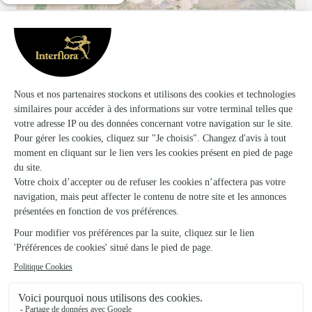
L’atelier Floral
Le Bugue
28 rue de la boétie
Voir la boutique
Glycine 24
Brantome
★
★
★
★
★
4.9 (58)
3, place Général de Gaulle