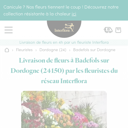
Aller au contenu
Canicule ? Nos fleurs tiennent le coup ! Découvrez notre
collection résistante à la chaleur
ici
Livraison de fleurs en 4h par un fleuriste Interflora
›
Fleuristes
›
Dordogne (24)
›
Badefols sur Dordogne
Accueil
Livraison de fleurs à Badefols sur
Dordogne (24150) par les fleuristes du
réseau Interflora