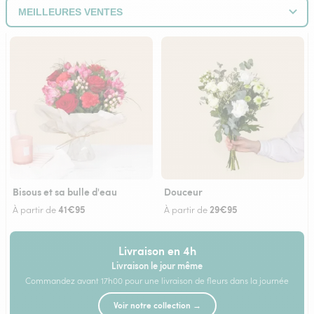
Bisous et sa bulle d'eau
Douceur
41€95
29€95
À partir de
À partir de
Livraison en 4h
Livraison le jour même
Commandez avant 17h00 pour une livraison de fleurs dans la journée
Voir notre collection →