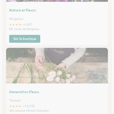
Nature et Fleurs
Perigueux
★
★
★
★
★
4 (61)
60, route de Bergerac
Voir la boutique
Generation Fleurs
Trelissac
★
★
★
★
★
3.9 (79)
192, avenue Michel Grandou