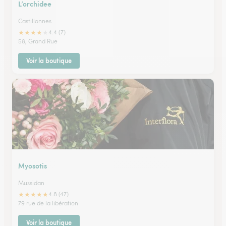
L’orchidee
Castillonnes
★
★
★
★
★
4.4 (7)
58, Grand Rue
Voir la boutique
Myosotis
Mussidan
★
★
★
★
★
4.8 (47)
79 rue de la libération
Voir la boutique