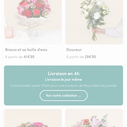
Bisous et sa bulle d'eau
Douceur
41€95
29€95
À partir de
À partir de
Livraison en 4h
Livraison le jour même
Commandez avant 17h00 pour une livraison de fleurs dans la journée
Voir notre collection →