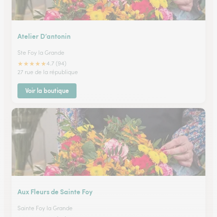
Atelier D’antonin
Ste Foy la Grande
★
★
★
★
★
4.7 (94)
27 rue de la république
Voir la boutique
Aux Fleurs de Sainte Foy
Sainte Foy la Grande