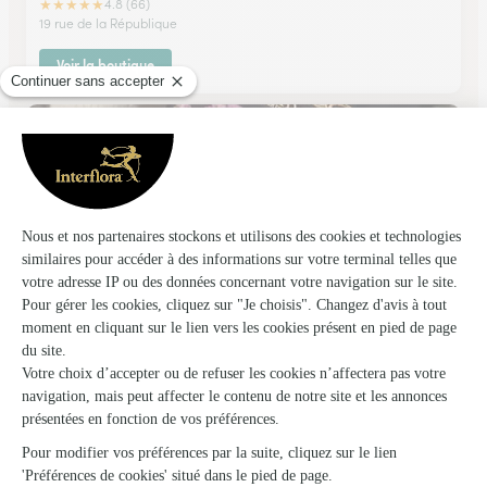
★
★
★
★
★
4.8 (66)
19 rue de la République
Voir la boutique
Au Coin Fleuri
Neuvic (Dordogne)
★
★
★
★
★
4.7 (57)
15, place Eugène Leroy
Voir la boutique