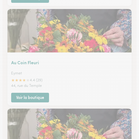
Au Coin Fleuri
Eymet
★
★
★
★
★
4.4 (29)
44, rue du Temple
Voir la boutique