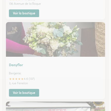
136 Avenue de la Roque
Voir la boutique
Danyflor
Bergerac
★
★
★
★
★
4.6 (137)
3, rue Fenelon
Voir la boutique