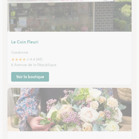
Le Coin Fleuri
Gardonne
★
★
★
★
★
4.4 (48)
6 Avenue de la République
Voir la boutique