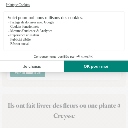
Maryflor
Villereal
★
★
★
★
★
4.7 (46)
11, place de la Libération
Voir la boutique
Ils ont fait livrer des fleurs ou une plante à
Creysse