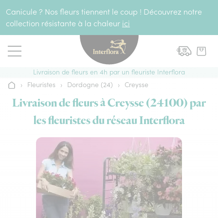
Aller au contenu
Canicule ? Nos fleurs tiennent le coup ! Découvrez notre
collection résistante à la chaleur
ici
Livraison de fleurs en 4h par un fleuriste Interflora
›
Fleuristes
›
Dordogne (24)
›
Creysse
Accueil
Livraison de fleurs à Creysse (24100) par
les fleuristes du réseau Interflora