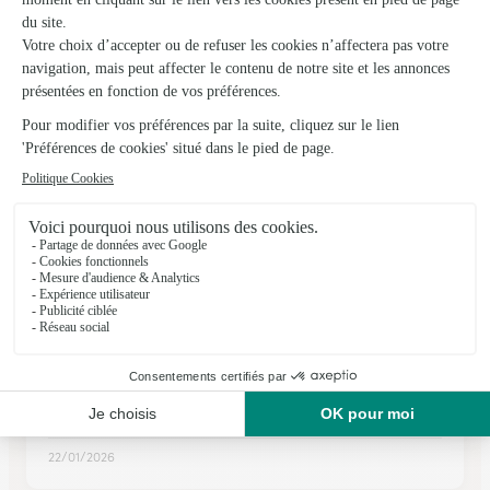
★
★
★
★
★
4.8 (66)
19 rue de la République
Voir la boutique
Ils ont fait livrer des fleurs ou une plante à
Colombier
★
★
★
★
★
Toujours satisfaite
Toujours satisfaite Livraison conforme aux prévisions, bon
suivi. Fleurs de qualité. Frais de port trop élevés, sauf si
abonnement.
22/01/2026