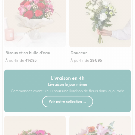
Bisous et sa bulle d'eau
Douceur
41€95
29€95
À partir de
À partir de
Livraison en 4h
Livraison le jour même
Commandez avant 17h00 pour une livraison de fleurs dans la journée
Voir notre collection →