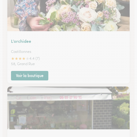
L’orchidee
Castillonnes
★
★
★
★
★
4.4 (7)
58, Grand Rue
Voir la boutique