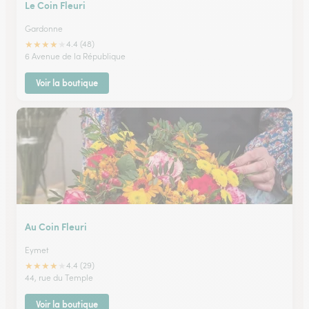
Le Coin Fleuri
Gardonne
★
★
★
★
★
4.4 (48)
6 Avenue de la République
Voir la boutique
Au Coin Fleuri
Eymet
★
★
★
★
★
4.4 (29)
44, rue du Temple
Voir la boutique