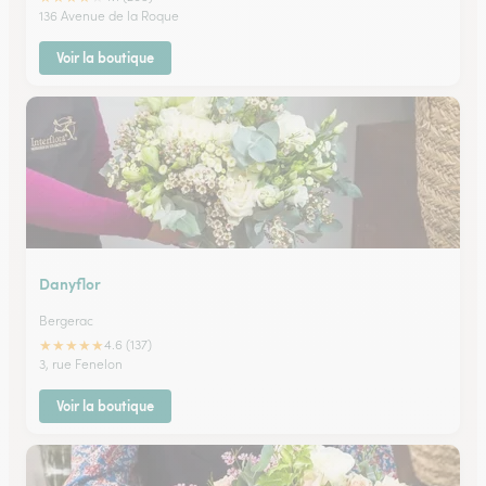
136 Avenue de la Roque
Voir la boutique
Danyflor
Bergerac
★
★
★
★
★
4.6 (137)
3, rue Fenelon
Voir la boutique