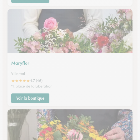
Maryflor
Villereal
★
★
★
★
★
4.7 (46)
11, place de la Libération
Voir la boutique