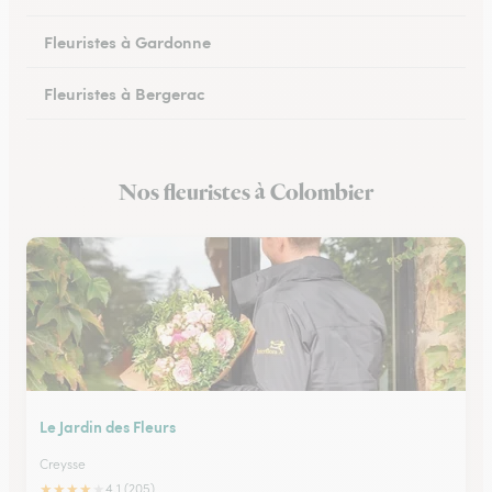
Fleuristes à Gardonne
Fleuristes à Bergerac
Fleuristes au Bugue
Nos fleuristes à Colombier
Fleuristes à Eymet
Le Jardin des Fleurs
Creysse
★
★
★
★
★
4.1 (205)