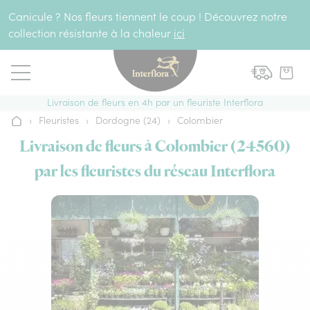
Aller au contenu
Canicule ? Nos fleurs tiennent le coup ! Découvrez notre
collection résistante à la chaleur
ici
Livraison de fleurs en 4h par un fleuriste Interflora
›
Fleuristes
›
Dordogne (24)
›
Colombier
Accueil
Livraison de fleurs à Colombier (24560)
par les fleuristes du réseau Interflora