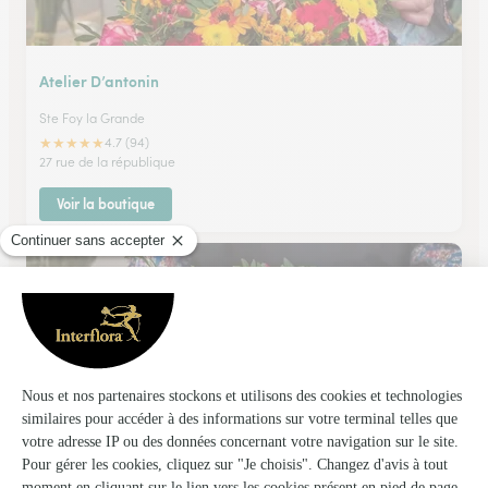
Atelier D’antonin
Ste Foy la Grande
★
★
★
★
★
4.7 (94)
27 rue de la république
Voir la boutique
Aux Fleurs de Sainte Foy
Sainte Foy la Grande