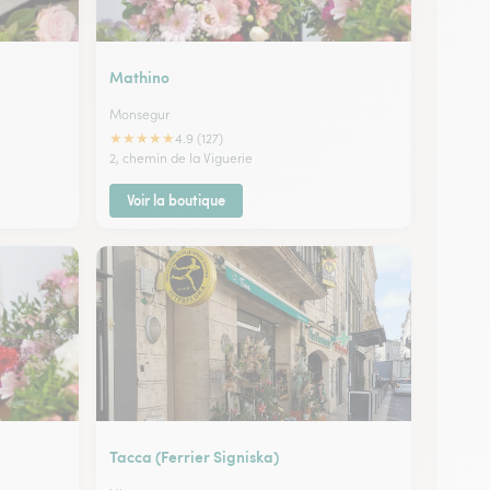
Mathino
Monsegur
★
★
★
★
★
4.9 (127)
2, chemin de la Viguerie
Voir la boutique
Tacca (Ferrier Signiska)