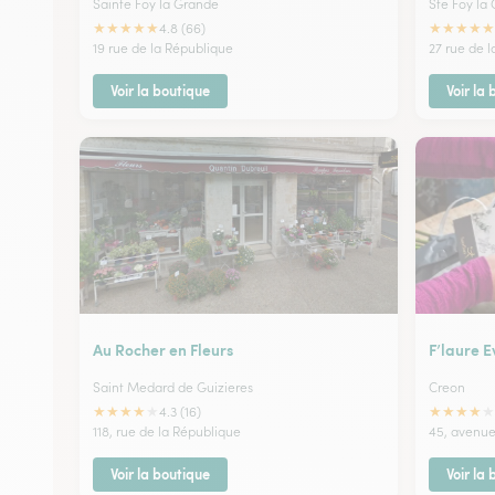
Sainte Foy la Grande
Ste Foy la
★
★
★
★
★
★
★
★
★
★
4.8 (66)
19 rue de la République
27 rue de l
Voir la boutique
Voir la
Au Rocher en Fleurs
F’laure 
Saint Medard de Guizieres
Creon
★
★
★
★
★
★
★
★
★
★
4.3 (16)
118, rue de la République
45, avenue 
Voir la boutique
Voir la