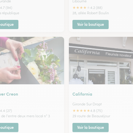
 Grande
Libourne
★
★
★
★
★
4.7 (94)
4.2 (88)
a république
28, allée Robert Boulin
 boutique
Voir la boutique
Ever Creon
California
Gironde Sur Dropt
★
★
★
★
★
4.4 (27)
4.8 (75)
de l'entre deux mers local n° 3
29 route de Beauséjour
 boutique
Voir la boutique