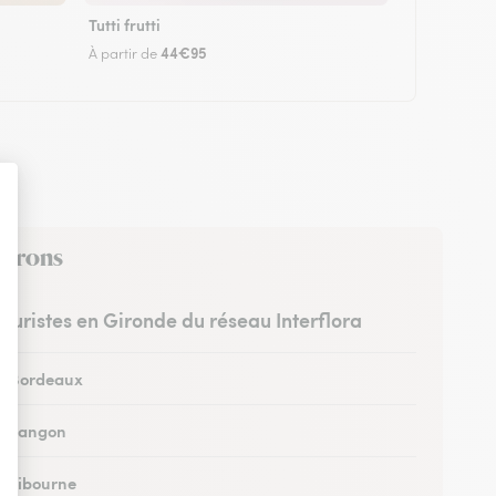
Tutti frutti
44€95
À partir de
nvirons
leuristes en Gironde du réseau Interflora
 à Bordeaux
 à Langon
 à Libourne