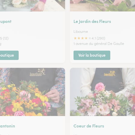
Dupont
Le Jardin des Fleurs
Libourne
★
★
★
★
★
5 (12)
4.1 (290)
g
1 avenue du général De Gaulle
 boutique
Voir la boutique
’antonin
Coeur de Fleurs