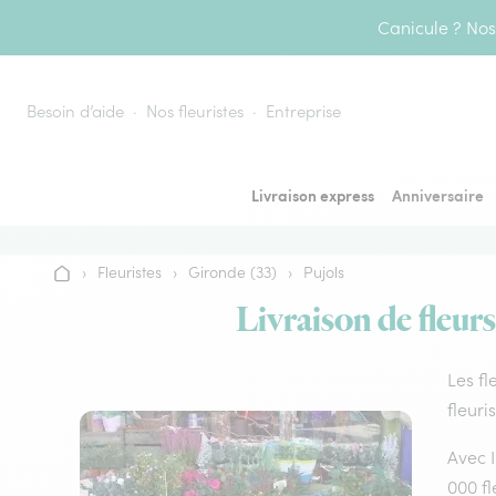
Aller au contenu
Canicule ? Nos 
Besoin d’aide
Nos fleuristes
Entreprise
Livraison express
Anniversaire
›
Fleuristes
›
Gironde (33)
›
Pujols
Accueil
Livraison de fleurs
Les fl
fleuri
Avec I
000 fl