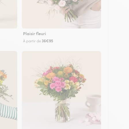
Plaisir fleuri
36€95
À partir de