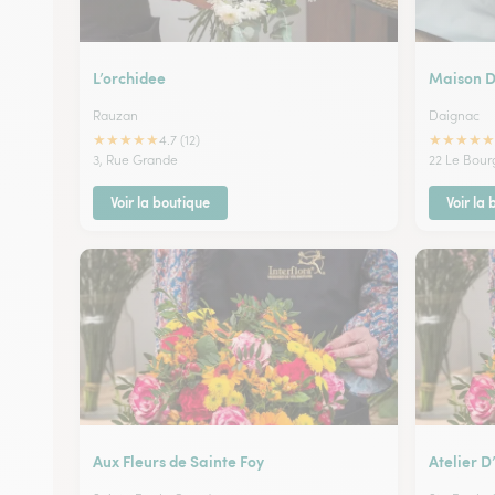
L’orchidee
Maison 
Rauzan
Daignac
★
★
★
★
★
★
★
★
★
★
4.7 (12)
3, Rue Grande
22 Le Bour
Voir la boutique
Voir la
Aux Fleurs de Sainte Foy
Atelier D