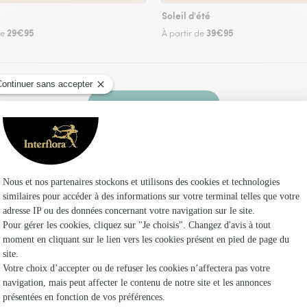
Soleil d'été
29€95
39€95
de
À partir de
Faire livrer des fleurs
z un fleuriste Interflora à Pujols et dans ses e
Les f
Fleuristes
Fleuristes
Fleuristes