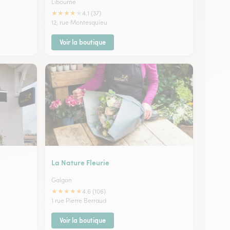
Libourne
★
★
★
★
★
4.1 (37)
12, rue Montesquieu
Voir la boutique
La Nature Fleurie
Galgon
★
★
★
★
★
4.6 (106)
1 rue Pierre Berraud
Voir la boutique