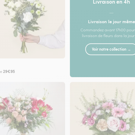
Livraison en 4h
—
Livraison le jour même
Commandez avant 17h00 pour
livraison de fleurs dans la jou
Voir notre collection →
29€95
de