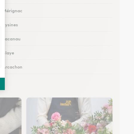
 à Mérignac
à Eysines
 à Lacanau
à Blaye
 à Arcachon
à Cestas
 à Pessac