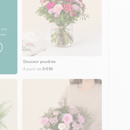
 une
rnée
Douceur poudrée
31€95
À partir de