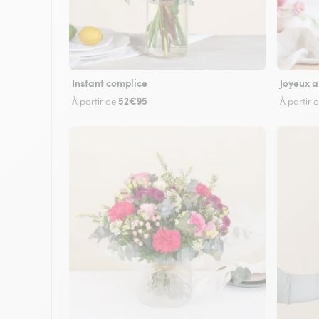
Instant complice
Joyeux a
52€95
À partir de
À partir 