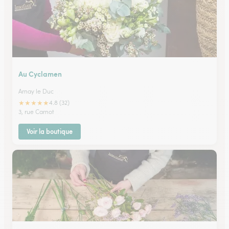
Au Cyclamen
Arnay le Duc
★
★
★
★
★
4.8 (32)
3, rue Carnot
Voir la boutique