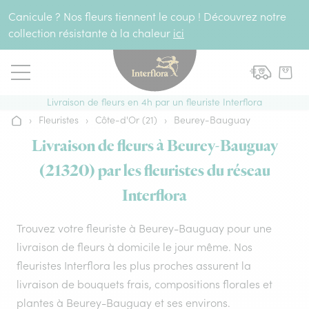
Aller au contenu
Canicule ? Nos fleurs tiennent le coup ! Découvrez notre
collection résistante à la chaleur
ici
Livraison de fleurs en 4h par un fleuriste Interflora
›
Fleuristes
›
Côte-d'Or (21)
›
Beurey-Bauguay
Accueil
Livraison de fleurs à Beurey-Bauguay
(21320) par les fleuristes du réseau
Interflora
Trouvez votre fleuriste à Beurey-Bauguay pour une
livraison de fleurs à domicile le jour même. Nos
fleuristes Interflora les plus proches assurent la
livraison de bouquets frais, compositions florales et
plantes à Beurey-Bauguay et ses environs.