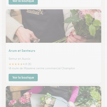
Voir la boutique
Arum et Senteurs
Semur en Auxois
★
★
★
★
★
4.8 (8)
18 route de Massène centre commercial Champlon
Voir la boutique