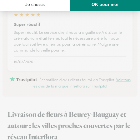
★
★
★
★
★
Super réactif
Super réactif. Le service client nous a aiguillé de A à Z car le
crématorium était fermé, tout le nécessaire a été fait pour
que tout soit livré à temps pour la cérémonie. Malgré une
commande la veille pour le…
19/03/2026
Trustpilot
Échantillon d'avis clients fourni via Trustpilot.
Voir tous
les avis de la marque Interflora sur Trustpilot
Livraison de fleurs à Beurey-Bauguay et
autour : les villes proches couvertes par le
réseau Interflora