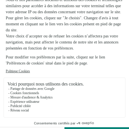
Un magnifique bouquet comme sur la…
Un magnifique bouquet comme sur la photo. Par contre
déçue du nounours a 15 euros, très très petit et pas joli.
23/03/2026
★
★
★
★
★
Un service qui s’adapte
Un service rapide, fiable et de qualité
11/04/2026
★
★
★
★
★
5 étoiles
Toujours très satisfait de vos services
30/04/2026