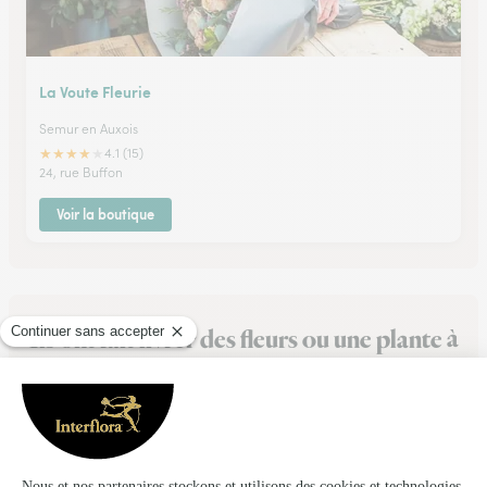
La Voute Fleurie
Semur en Auxois
★
★
★
★
★
4.1 (15)
24, rue Buffon
Voir la boutique
Ils ont fait livrer des fleurs ou une plante à
Beurey-Bauguay
★
★
★
★
★