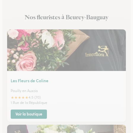
Fleuristes à Brochon
Nos fleuristes à Beurey-Bauguay
Fleuristes à Meursault
Les Fleurs de Coline
Pouilly en Auxois
★
★
★
★
★
4.5 (70)
1 Rue de la République
Voir la boutique