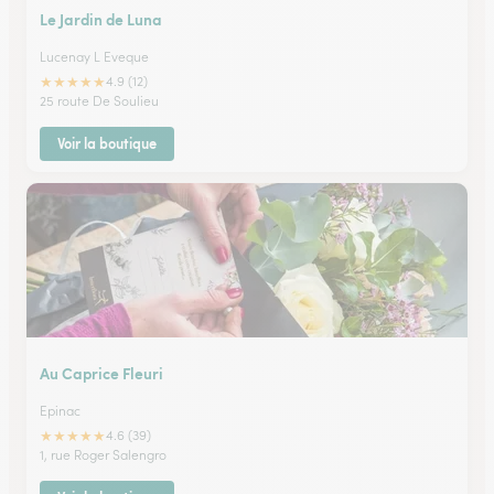
Le Jardin de Luna
Lucenay L Eveque
★
★
★
★
★
4.9 (12)
25 route De Soulieu
Voir la boutique
Au Caprice Fleuri
Epinac
★
★
★
★
★
4.6 (39)
1, rue Roger Salengro