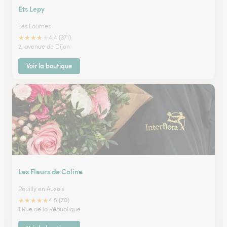
Ets Lepy
Les Laumes
★
★
★
★
★
4.4 (371)
2, avenue de Dijon
Voir la boutique
Les Fleurs de Coline
Pouilly en Auxois
★
★
★
★
★
4.5 (70)
1 Rue de la République