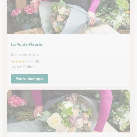
La Voute Fleurie
Semur en Auxois
★
★
★
★
★
4.1 (15)
24, rue Buffon
Voir la boutique