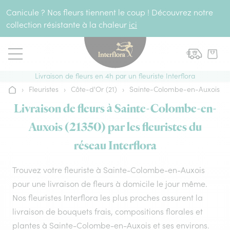
Aller au contenu
Canicule ? Nos fleurs tiennent le coup ! Découvrez notre
collection résistante à la chaleur
ici
Livraison de fleurs en 4h par un fleuriste Interflora
›
Fleuristes
›
Côte-d'Or (21)
›
Sainte-Colombe-en-Auxois
Accueil
Livraison de fleurs à Sainte-Colombe-en-
Auxois (21350) par les fleuristes du
réseau Interflora
Trouvez votre fleuriste à Sainte-Colombe-en-Auxois
pour une livraison de fleurs à domicile le jour même.
Nos fleuristes Interflora les plus proches assurent la
livraison de bouquets frais, compositions florales et
plantes à Sainte-Colombe-en-Auxois et ses environs.