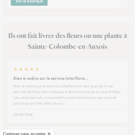
Voir la boutique
Ils ont fait livrer des fleurs ou une plante à
Sainte-Colombe-en-Auxois
★
★
★
★
★
Rien à redire sur le service Interflora…
Rien à redire sur le service Interflora en tant que tel, il me
permet de faire des cadeaux à distance car je vis aux Antilles.
Les seuls bémols concernent surtout les livreurs qui ne sont
pas toujours très délicats ou…
24/04/2026