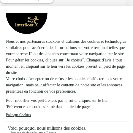
★
★
★
★
★
Bouquet conforme à la description et à…
Bouquet conforme à la description et à la photo
08/02/2026
★
★
★
★
★
Magnifique bouquet avec un Mimosa…
Magnifique bouquet avec un Mimosa Somptueux qui a ravi
pour la fête des grand-mères. De plus le livreur a été
charmant avec celle-ci
05/03/2026
★
★
★
★
★
Rapidité de commande
Rapidité de commande Bouquets sympathique