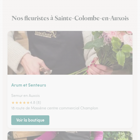
Fleuristes à Brochon
Nos fleuristes à Sainte-Colombe-en-Auxois
Fleuristes à Meursault
Arum et Senteurs
Semur en Auxois
★
★
★
★
★
4.8 (8)
18 route de Massène centre commercial Champlon
Voir la boutique