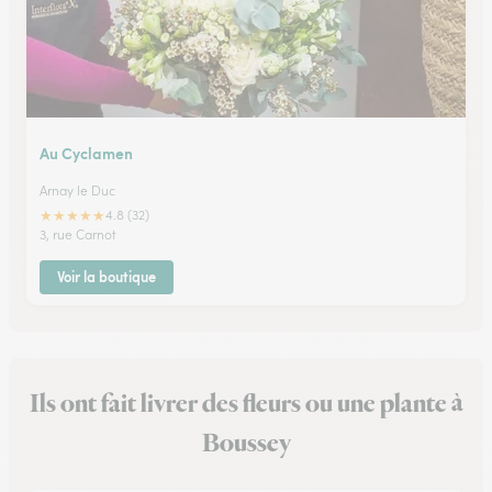
Au Cyclamen
Arnay le Duc
★
★
★
★
★
4.8 (32)
3, rue Carnot
Voir la boutique
Ils ont fait livrer des fleurs ou une plante à
Boussey