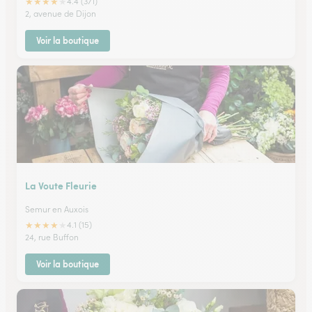
★
★
★
★
★
4.4 (371)
2, avenue de Dijon
Voir la boutique
La Voute Fleurie
Semur en Auxois
★
★
★
★
★
4.1 (15)
24, rue Buffon
Voir la boutique