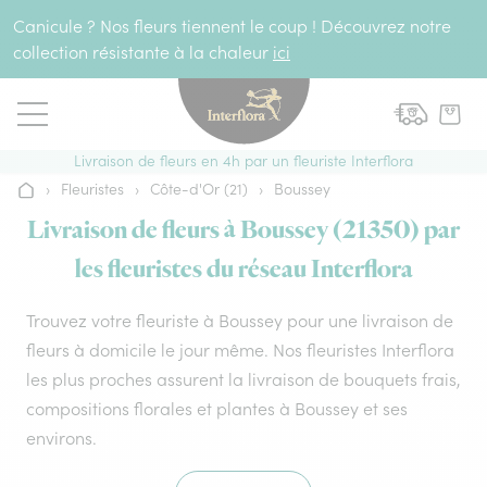
Aller au contenu
Canicule ? Nos fleurs tiennent le coup ! Découvrez notre
collection résistante à la chaleur
ici
Livraison de fleurs en 4h par un fleuriste Interflora
›
Fleuristes
›
Côte-d'Or (21)
›
Boussey
Accueil
Livraison de fleurs à Boussey (21350) par
les fleuristes du réseau Interflora
Trouvez votre fleuriste à Boussey pour une livraison de
fleurs à domicile le jour même. Nos fleuristes Interflora
les plus proches assurent la livraison de bouquets frais,
compositions florales et plantes à Boussey et ses
environs.