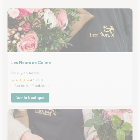
Les Fleurs de Coline
Pouilly en Auxois
★
★
★
★
★
4.5 (70)
1 Rue de la République
Voir la boutique