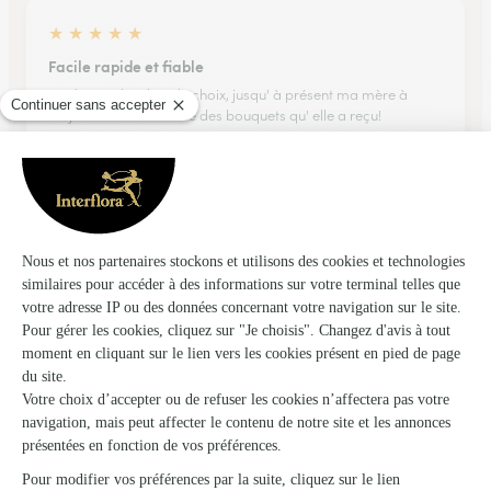
★
★
★
★
★
Facile rapide et fiable
Facile rapide, plein de choix, jusqu' à présent ma mère à
toujours étais heureuse des bouquets qu' elle a reçu!
22/04/2026
★
★
★
★
★
choix de commandes,travail bien fait…
choix de commandes,travail bien fait ,livraison en temps et
en heure dans la courtoisie !!!
10/04/2026
★
★
★
★
★
Livraison parfaite