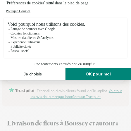
Site fluide et bien fait. Beaucoup de choix de bouquets,
livraison rapide et le bouquet ressemblait bien à celui
commandé
28/02/2026
★
★
★
★
★
un peu compliqué
un peu compliqué pour des personnes âgées !
30/01/2026
Trustpilot
Échantillon d'avis clients fourni via Trustpilot.
Voir tous
les avis de la marque Interflora sur Trustpilot
Livraison de fleurs à Boussey et autour :