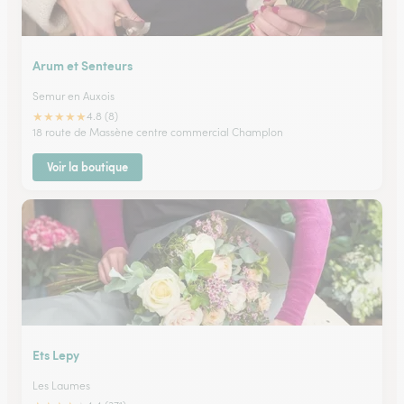
Arum et Senteurs
Semur en Auxois
★
★
★
★
★
4.8 (8)
18 route de Massène centre commercial Champlon
Voir la boutique
Ets Lepy
Les Laumes