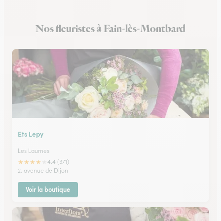
Fleuristes à Brochon
Nos fleuristes à Fain-lès-Montbard
Fleuristes à Meursault
Ets Lepy
Les Laumes
★
★
★
★
★
4.4 (371)
2, avenue de Dijon
Voir la boutique