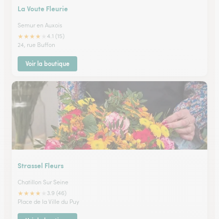
La Voute Fleurie
Semur en Auxois
★
★
★
★
★
4.1 (15)
24, rue Buffon
Voir la boutique
Strassel Fleurs
Chatillon Sur Seine
★
★
★
★
★
3.9 (46)
Place de la Ville du Puy