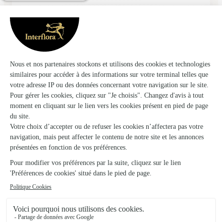
★
★
★
★
★
Livreur très sympathique et beau bouquet
Livreur très sympathique et beau bouquet
15/02/2026
★
★
★
★
★
Bon choix
Commande rapide Choix intéressants et nombreux
14/12/2025
★
★
★
★
★
Très contente du service
Très contente du site et du bouquet reçu.