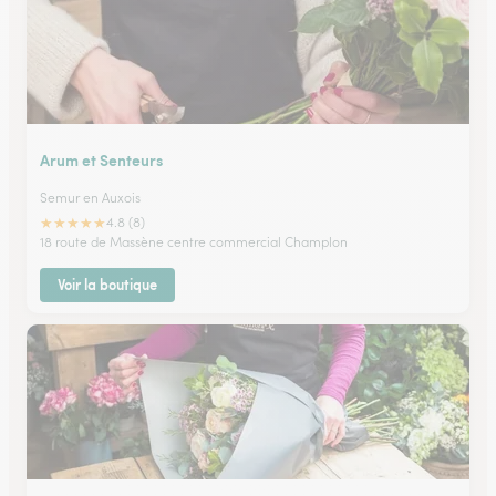
Arum et Senteurs
Semur en Auxois
★
★
★
★
★
4.8 (8)
18 route de Massène centre commercial Champlon
Voir la boutique