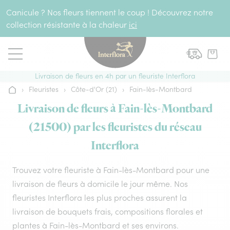
Aller au contenu
Canicule ? Nos fleurs tiennent le coup ! Découvrez notre
collection résistante à la chaleur
ici
Livraison de fleurs en 4h par un fleuriste Interflora
›
Fleuristes
›
Côte-d'Or (21)
›
Fain-lès-Montbard
Accueil
Livraison de fleurs à Fain-lès-Montbard
(21500) par les fleuristes du réseau
Interflora
Trouvez votre fleuriste à Fain-lès-Montbard pour une
livraison de fleurs à domicile le jour même. Nos
fleuristes Interflora les plus proches assurent la
livraison de bouquets frais, compositions florales et
plantes à Fain-lès-Montbard et ses environs.