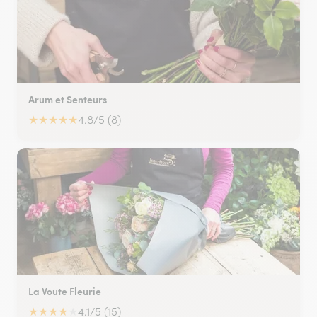
Arum et Senteurs
★
★
★
★
★
4.8/5 (8)
La Voute Fleurie
★
★
★
★
★
4.1/5 (15)