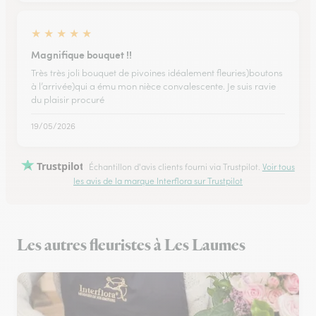
★
★
★
★
★
Magnifique bouquet !!
Très très joli bouquet de pivoines idéalement fleuries)boutons
à l’arrivée)qui a ému mon nièce convalescente. Je suis ravie
du plaisir procuré
19/05/2026
Trustpilot
Échantillon d'avis clients fourni via Trustpilot.
Voir tous
les avis de la marque Interflora sur Trustpilot
Les autres fleuristes à Les Laumes