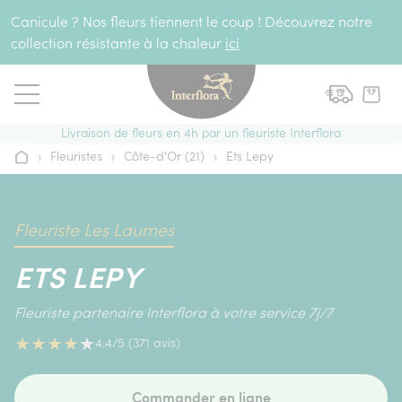
Aller au contenu
Canicule ? Nos fleurs tiennent le coup ! Découvrez notre
collection résistante à la chaleur
ici
Livraison de fleurs en 4h par un fleuriste Interflora
›
Fleuristes
›
Côte-d'Or (21)
›
Ets Lepy
Accueil
Fleuriste Les Laumes
ETS LEPY
Fleuriste partenaire Interflora à votre service 7j/7
★
★
★
★
★
4.4/5 (371 avis)
Commander en ligne